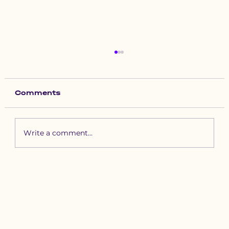
Comments
Write a comment...
Зүүн бүсийн хурд наадамд
бүртгүүлэх уяачдын
анхааралд