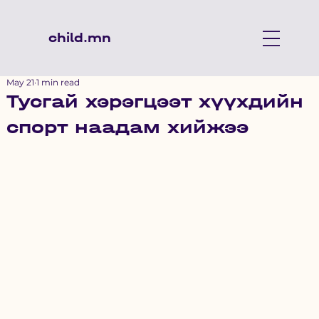
child.mn
May 21
1 min read
Тусгай хэрэгцээт хүүхдийн
спорт наадам хийжээ