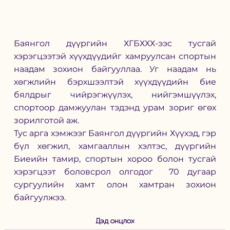
Баянгол дүүргийн ХГБХХХ-ээс тусгай 
хэрэгцээтэй хүүхдүүдийг хамруулсан спортын 
наадам зохион байгууллаа. Уг наадам нь 
хөгжлийн бэрхшээлтэй хүүхдүүдийн бие 
бялдрыг чийрэгжүүлэх, нийгэмшүүлэх, 
спортоор дамжуулан тэдэнд урам зориг өгөх 
зорилготой аж. 
Тус арга хэмжээг Баянгол дүүргийн Хүүхэд, гэр 
бүл хөгжил, хамгааллын хэлтэс, дүүргийн 
Биеийн тамир, спортын хороо болон тусгай 
хэрэгцээт боловсрол олгодог  70 дугаар 
сургуулийн хамт олон хамтран зохион 
байгуулжээ. 
Дэд онцлох