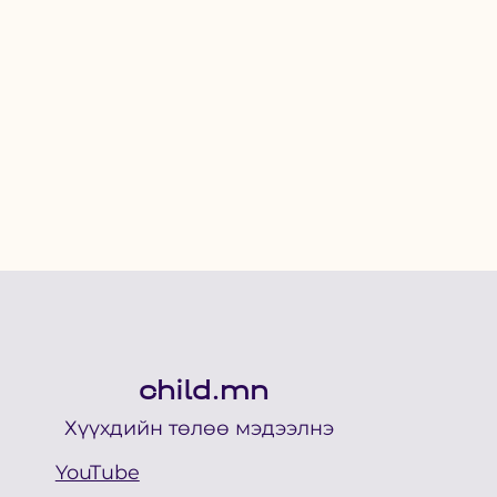
child.mn
Хүүхдийн төлөө мэдээлнэ
YouTube