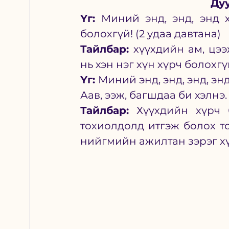
Дуу
Үг:
 Миний энд, энд, энд х
болохгүй! (2 удаа давтана)  
Тайлбар:
 хүүхдийн ам, цээж
нь хэн нэг хүн хүрч болохг
Үг: 
Миний энд, энд, энд, эн
Аав, ээж, багшдаа би хэлнэ.
Тайлбар:
 Хүүхдийн хүрч б
тохиолдолд итгэж болох том
нийгмийн ажилтан зэрэг хүн