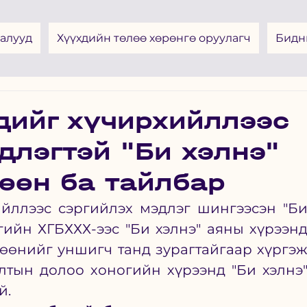
алууд
Хүүхдийн төлөө хөрөнгө оруулагч
Бидн
дийг хүчирхийллээс
длэгтэй "Би хэлнэ"
өөн ба тайлбар
йллээс сэргийлэх мэдлэг шингээсэн "Би
гийн ХГБХХХ-ээс "Би хэлнэ" аяны хүрээнд
гөөнийг уншигч танд зурагтайгаар хүргэж
лтын долоо хоногийн хүрээнд "Би хэлнэ"
. 