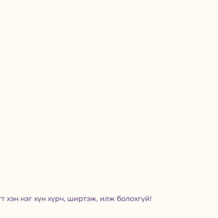
т хэн нэг хүн хүрч, ширтэж, илж болохгүй!