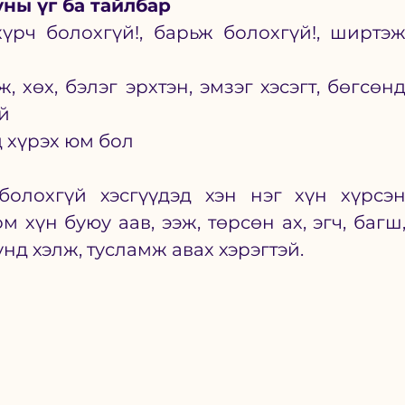
ны үг ба тайлбар 
үрч болохгүй!, барьж болохгүй!, ширтэж
, хөх, бэлэг эрхтэн, эмзэг хэсэгт, бөгсөнд
үй
д хүрэх юм бол
 
олохгүй хэсгүүдэд хэн нэг хүн хүрсэн
 хүн буюу аав, ээж, төрсөн ах, эгч, багш,
д хэлж, тусламж авах хэрэгтэй. 