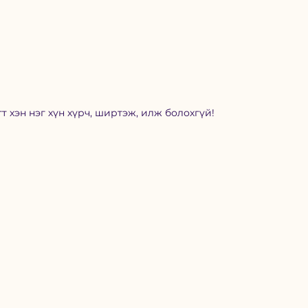
т хэн нэг хүн хүрч, ширтэж, илж болохгүй!