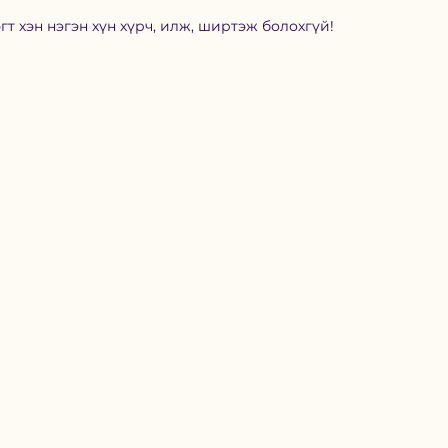
гт хэн нэгэн хүн хүрч, илж, ширтэж болохгүй!