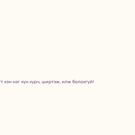
т хэн нэг хүн хүрч, ширтэж, илж болохгүй!