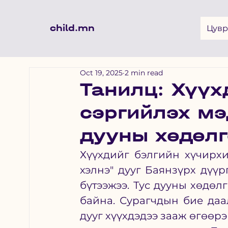
child.mn
Цувр
Oct 19, 2025
2 min read
Танилц: Хүүх
сэргийлэх мэ
дууны хөдөлг
Хүүхдийг бэлгийн хүчирхи
хэлнэ" дууг Баянзүрх дүүр
бүтээжээ. Тус дууны хөдөл
байна. Сурагчдын бие даа
дууг хүүхдэдээ зааж өгөөрэй