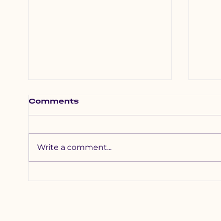
Comments
Write a comment...
Хотхоны бага
Зүү
сургуульд 2200
наа
гаруй хүүхдийг
уяа
хамруулна