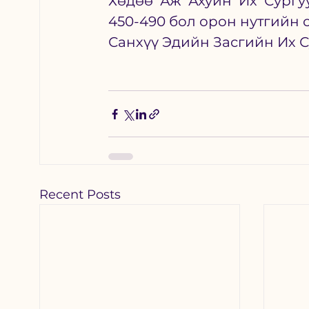
Хөдөө Аж Ахуйн Их Сургу
450-490 бол орон нутгийн 
Санхүү Эдийн Засгийн Их С
Recent Posts