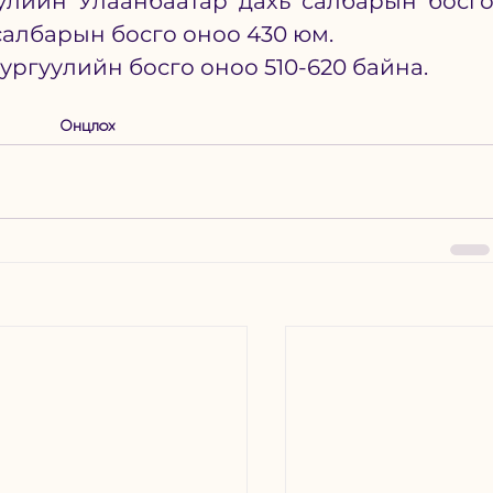
улийн Улаанбаатар дахь салбарын босго
салбарын босго оноо 430 юм. 
ургуулийн босго оноо 510-620 байна. 
Онцлох