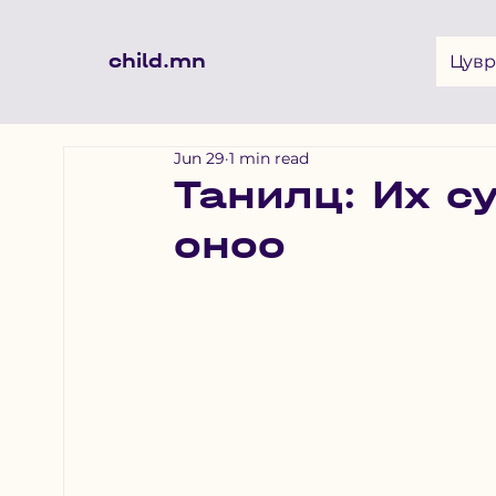
child.mn
Цувр
Jun 29
1 min read
Танилц: Их с
оноо