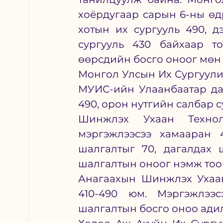
хоёрдугаар сарын 6-ны өд
хотын их сургууль 490, дэ
сургууль 430 байхаар то
өөрсдийн босго оноог мөн 
Монгол Улсын Их Сургуули
МУИС-ийн Улаанбаатар дах
490, орон нутгийн салбар с
Шинжлэх Ухаан Технол
мэргэжлээсээ хамааран 
шалгалтыг 70, дагалдах 
шалгалтын оноог нэмж тоо
Анагаахын Шинжлэх Ухаан
410-490 юм. Мэргэжлээс
шалгалтын босго оноо адил