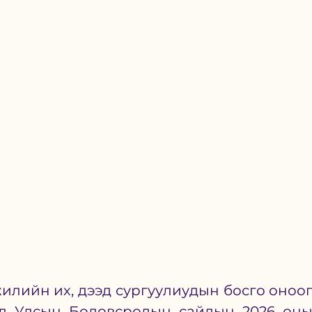
илийн их, дээд сургуулиудын босго оноог
л Улсын Боловсролын сайдын 2026 оны