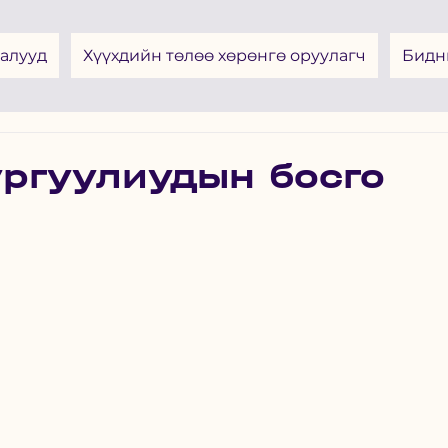
алууд
Хүүхдийн төлөө хөрөнгө оруулагч
Бидн
ургуулиудын босго