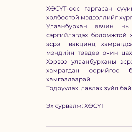
ХӨСҮТ-өөс гаргасан сүүи
холбоотой мэдээллийг хүрг
Улаанбурхан өвчин нь 
сэргийлэгдэх боломжтой 
эсрэг вакцинд хамрагдс
мэндийн төвдөө очин цах
Хэрвээ улаанбурханы эср
хамрагдан өөрийгөө б
хамгаалаарай.
Тодруулах, лавлах зүйл байв
Эх сурвалж: ХӨСҮТ