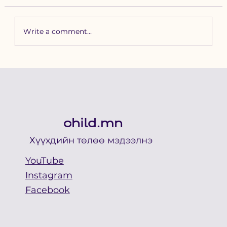
Write a comment...
Зүүн бүсийн хурд наадамд
бүртгүүлэх уяачдын
анхааралд
child.mn
Хүүхдийн төлөө мэдээлнэ
YouTube
Instagram
Facebook