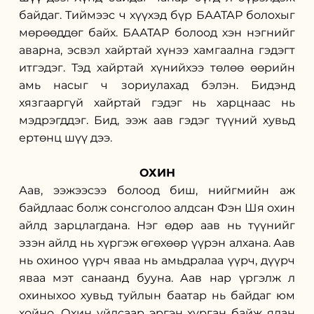
байдаг. Тиймээс ч хүүхэд бүр БААТАР болохыг 
мөрөөддөг байх. БААТАР болоод хэн нэгнийг 
аварна, эсвэл хайртай хүнээ хамгаална гэдэгт 
итгэдэг. Тэд хайртай хүнийхээ төлөө өөрийн 
амь насыг ч зориулахад бэлэн. Бидэнд 
хязгааргүй хайртай гэдэг нь харцнаас нь 
мэдрэгддэг. Бид, ээж аав гэдэг түүний хувьд 
ертөнц шүү дээ.
ОХИН
Аав, ээжээсээ болоод биш, нийгмийн аж 
байдлаас болж сонсголоо алдсан Фэн Шя охин 
айлд зарцлагдана. Нэг өдөр аав нь түүнийг 
эзэн айлд нь хүргэж өгөхөөр үүрэн алхана. Аав 
нь охиноо үүрч яваа нь амьдралаа үүрч, дүүрч 
яваа мэт санаанд бууна. Аав нар үргэлж л 
охиныхоо хувьд туйлын баатар нь байдаг юм 
хойно. Охин уйлсаар эргэн хурган байж ядан 