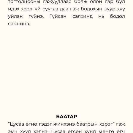
тогтолцооны гажуудлаас болж олон гэр бүл 
идэх хоолгүй суугаа даа гэж бодохын зуур хүү 
уйлан гүйнэ. Гүйсэн салхинд нь бодол 
сарнина.
БААТАР
“Цусаа өгнө гэдэг жинхэнэ баатрын хэрэг” гэж 
эмч хүүд хэлнэ. Цусаа өгсөн хүнд мөнгө өгч 