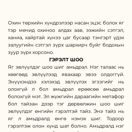
Охин төрхийн хүндрэлээр насан эцэс болох яг 
тэр мөчид охиноо алдах аав, ээжийн сэтгэл, 
ханиа, хайртай хүнээ цаг бусаар тэнгэрт үдэх 
залуугийн сэтгэл зүрх шархирч буйг бодохын 
зуур зүрх хорсоно.
ГЭРЭЛТ ШОО
Яг эвлүүлдэг шоо шиг амьдрал. Нэг талаас нь 
хөөгөөд эвлүүлээд явахаар эвээ олдоггүй. 
Энүүхэндээ хэлэхэд эвлүүлэх эгзэгийг нь 
олохгүй л бол амьдрал ерөөсөө амьдрал 
болохгүй мэт. Эл жүжгийн дараагийн метафор 
бол тайзан дээр тэг дөрвөлжин шоо шиг 
эвлүүлдэг өнгийн гэрэлтэй тайз. Энэ тайз нь 
яг л амьдралд өнгө нэмэх шиг. Тодоор 
гэрэлтэж олон хүнд шат болно. Амьдралд нэг 