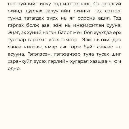
нэг зүйлийг илүү тод илтгэх шиг. Сонсголгүй 
охинд дурлах залуугийн охиныг гэх сэтгэл, 
түүнд татагдах зүрх нь яг соронз адил. Тэд 
гэрлэх болж аав, ээж нь инээмсэглэн сууна. 
Эцэг, эх хүний нэгэн баярт мөч бол хүүхдээ өрх 
тусгаар гарахыг үзэх гэмээр.  Ээж нь охиндоо 
санаа чилээж, ямар аж төрж буйг ааваас нь 
асууна. Гэгэлзсэн, гэгээвчээр туяа тусах шиг 
харанхуйг зүсэх гэрлийн хугарал хаашаа ч юм 
одно. 