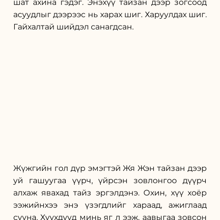
шат ахина гэдэг. Энэхүү тайзан дээр зогсоод 
асуудлыг дээрээс нь харах шиг. Харуулдах шиг. 
Гайхалтай шийдэл санагдсан. 
Жүжгийн гол дүр эмэгтэй Жя Жэн тайзан дээр 
уй гашуугаа үүрч, үйрсэн зовлонгоо дүүрч 
алхаж явахад тайз эргэлдэнэ. Охин, хүү хоёр 
ээжийнхээ энэ үзэгдлийг хараад, ажиглаад 
сууна. Хүүхдүүд минь яг л ээж, аавыгаа зовсон 