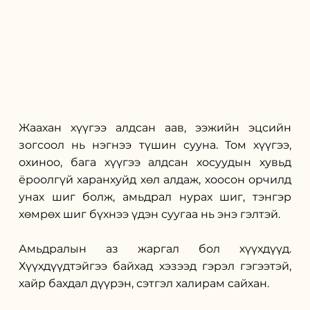
Жаахан хүүгээ алдсан аав, ээжийн эцсийн 
зогсоол нь нэгнээ түшин сууна. Том хүүгээ, 
охиноо, бага хүүгээ алдсан хосуудын хувьд 
ёроолгүй харанхуйд хөл алдаж, хоосон орчилд 
унах шиг болж, амьдрал нурах шиг, тэнгэр 
хөмрөх шиг бүхнээ үдэн суугаа нь энэ гэлтэй.
Амьдралын аз жаргал бол хүүхдүүд. 
Хүүхдүүдтэйгээ байхад хэзээд гэрэл гэгээтэй, 
хайр бахдал дүүрэн, сэтгэл халирам сайхан.