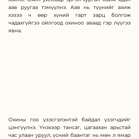
аав руугаа тэмүүлнэ. Аав нь түүнийг ахиж 
хэзээ ч өөр хүний гарт зарц болгож 
чадахгүйгээ ойлгоод охиноо аваад гэр лүүгээ 
явна.
Охины гоо үзэсгэлэнтэй байдал үзэгчдийг 
цэнгүүлнэ. Үнэхээр тансаг, цагаахан арьстай 
час улаан уруул, үсний баантаг нь мөн л ямар 