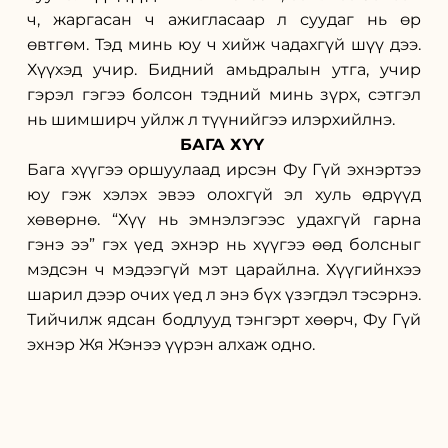
ч, жаргасан ч ажигласаар л суудаг нь өр 
өвтгөм. Тэд минь юу ч хийж чадахгүй шүү дээ. 
Хүүхэд учир. Бидний амьдралын утга, учир 
гэрэл гэгээ болсон тэдний минь зүрх, сэтгэл 
нь шимширч уйлж л түүнийгээ илэрхийлнэ.
БАГА ХҮҮ 
Бага хүүгээ оршуулаад ирсэн Фу Гүй эхнэртээ 
юу гэж хэлэх эвээ олохгүй эл хуль өдрүүд 
хөвөрнө. “Хүү нь эмнэлэгээс удахгүй гарна 
гэнэ ээ” гэх үед эхнэр нь хүүгээ өөд болсныг 
мэдсэн ч мэдээгүй мэт царайлна. Хүүгийнхээ 
шарил дээр очих үед л энэ бүх үзэгдэл тэсэрнэ. 
Тийчилж ядсан бодлууд тэнгэрт хөөрч, Фу Гүй 
эхнэр Жя Жэнээ үүрэн алхаж одно. 