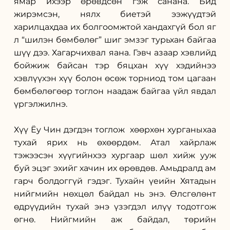
ямар ихээр өрөвдсөн гэж санана. Бид 
жирэмсэн, нялх биетэй ээжүүдтэй 
харилцахдаа их болгоомжтой хандахгүй бол яг 
л “шилэн бөмбөлөг” шиг эмзэг турьхан байгаа 
шүү дээ. Хагарчихвал яана. Гэвч азаар хэвлийд 
бойжиж байсан тэр бяцхан хүү хэдийнээ 
хэвлүүхэн хүү болон өсөж торниод том цагаан 
бөмбөлөгөөр тоглон наадаж байгаа үйл явдал 
үргэлжилнэ.
Хүү Ёу Чин дэгдэн тоглож  хөөрхөн хурганыхаа 
тухай ярих нь өхөөрдөм. Атал хайрлаж 
тэжээсэн хүүгийнхээ хургаар шөл хийж ууж 
буй эцэг эхийг хачин их өрөвдөв. Амьдралд ам 
гарч болдоггүй гэдэг. Тухайн үеийн Хятадын 
нийгмийн нөхцөл байдал нь энэ. Өлсгөлөнт 
өдрүүдийн тухай энэ үзэгдэл илүү тодотгож 
өгнө. Нийгмийн аж байдал, төрийн 