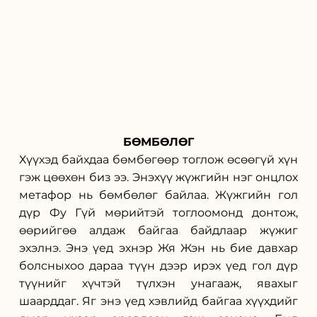
БӨМБӨЛӨГ
Хүүхэд байхдаа бөмбөгөөр тоглож өсөөгүй хүн 
гэж цөөхөн биз ээ. Энэхүү жүжгийн нэг онцлох 
метафор нь бөмбөлөг байлаа. Жүжгийн гол 
дүр Фу Гүй мөрийтэй тоглоомонд донтож, 
өөрийгөө алдаж байгаа байдлаар жүжиг 
эхэлнэ. Энэ үед эхнэр Жя Жэн нь бие давхар 
болсныхоо дараа түүн дээр ирэх үед гол дүр 
түүнийг хүчтэй түлхэн унагааж, явахыг 
шаарддаг. Яг энэ үед хэвлийд байгаа хүүхдийг 