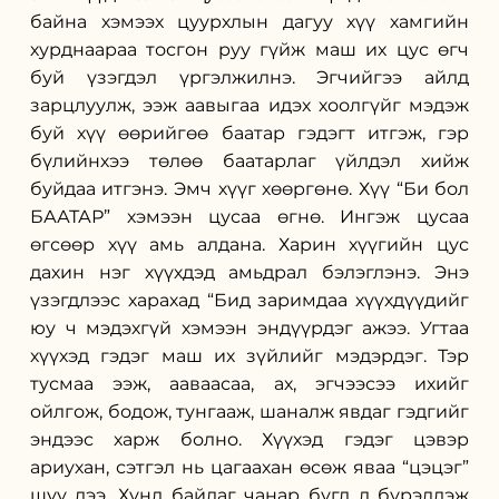
байна хэмээх цуурхлын дагуу хүү хамгийн 
хурднаараа тосгон руу гүйж маш их цус өгч 
буй үзэгдэл үргэлжилнэ. Эгчийгээ айлд 
зарцлуулж, ээж аавыгаа идэх хоолгүйг мэдэж 
буй хүү өөрийгөө баатар гэдэгт итгэж, гэр 
бүлийнхээ төлөө баатарлаг үйлдэл хийж 
буйдаа итгэнэ. Эмч хүүг хөөргөнө. Хүү “Би бол 
БААТАР” хэмээн цусаа өгнө. Ингэж цусаа 
өгсөөр хүү амь алдана. Харин хүүгийн цус 
дахин нэг хүүхдэд амьдрал бэлэглэнэ. Энэ 
үзэгдлээс харахад “Бид заримдаа хүүхдүүдийг 
юу ч мэдэхгүй хэмээн эндүүрдэг ажээ. Угтаа 
хүүхэд гэдэг маш их зүйлийг мэдэрдэг. Тэр 
тусмаа ээж, ааваасаа, ах, эгчээсээ ихийг 
ойлгож, бодож, тунгааж, шаналж явдаг гэдгийг 
эндээс харж болно. Хүүхэд гэдэг цэвэр 
ариухан, сэтгэл нь цагаахан өсөж яваа “цэцэг” 
шүү дээ. Хүнд байдаг чанар бүгд л бүрэлдэж 