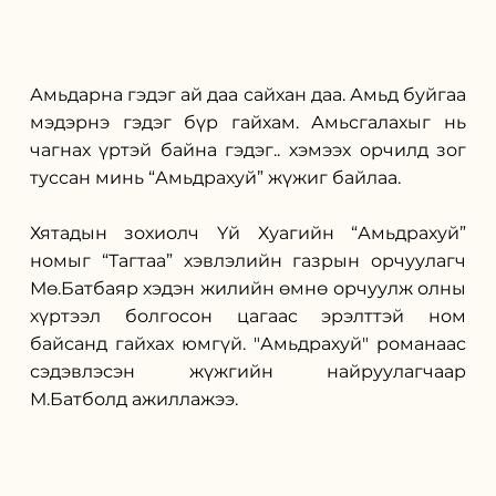
Амьдарна гэдэг ай даа сайхан даа. Амьд буйгаа 
мэдэрнэ гэдэг бүр гайхам. Амьсгалахыг нь 
чагнах үртэй байна гэдэг.. хэмээх орчилд зог 
туссан минь “Амьдрахуй” жүжиг байлаа.
Хятадын зохиолч Үй Хуагийн “Амьдрахуй” 
номыг “Тагтаа” хэвлэлийн газрын орчуулагч 
Мө.Батбаяр хэдэн жилийн өмнө орчуулж олны 
хүртээл болгосон цагаас эрэлттэй ном 
байсанд гайхах юмгүй. "Амьдрахуй" романаас 
сэдэвлэсэн жүжгийн найруулагчаар 
М.Батболд ажиллажээ. 