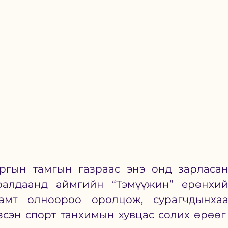
ргын тамгын газраас энэ онд зарласан
ралдаанд аймгийн “Тэмүүжин” ерөнхий
амт олноороо оролцож, сурагчдынхаа
сэн спорт танхимын хувцас солих өрөөг 