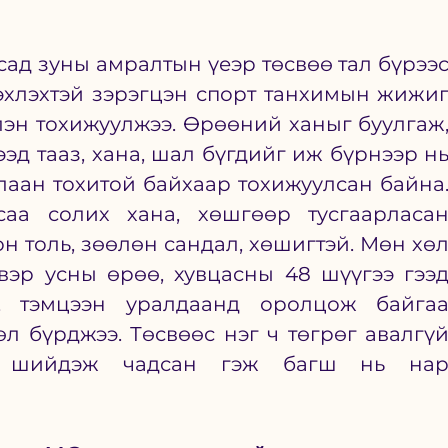
ад зуны амралтын үеэр төсвөө тал бүрээс
хлэхтэй зэрэгцэн спорт танхимын жижиг
эн тохижуулжээ. Өрөөний ханыг буулгаж,
эд тааз, хана, шал бүгдийг иж бүрнээр нь
улаан тохитой байхаар тохижуулсан байна.
саа солих хана, хөшгөөр тусгаарласан
он толь, зөөлөн сандал, хөшигтэй. Мөн хөл
вэр усны өрөө, хувцасны 48 шүүгээ гээд
 тэмцээн уралдаанд оролцож байгаа
өл бүрджээ. Төсвөөс нэг ч төгрөг авалгүй
р шийдэж чадсан гэж багш нь нар