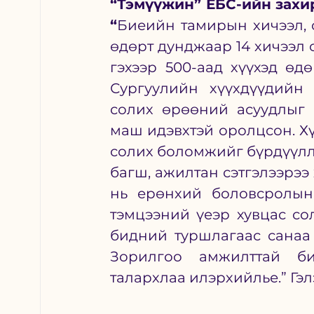
“Тэмүүжин” ЕБС-ийн захир
“
Биеийн тамирын хичээл, с
өдөрт дунджаар 14 хичээл о
гэхээр 500-аад хүүхэд өд
Сургуулийн хүүхдүүдийн 
солих өрөөний асуудлыг 
маш идэвхтэй оролцсон. Хү
солих боломжийг бүрдүүллэ
багш, ажилтан сэтгэлээрээ
нь ерөнхий боловсролын 
тэмцээний үеэр хувцас со
бидний туршлагаас санаа а
Зорилгоо амжилттай би
талархлаа илэрхийлье.” Гэл