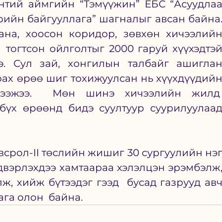
нтий аймгийн “Тэмүүжин” ЕБС “Асуудлаа
ийн байгууллага” шагналыг авсан байна.
ана, хоосон коридор, зөвхөн хичээлийн
 тогтсон ойлголтыг 2000 гаруй хүүхэдтэй
э. Сул зай, хонгилын талбайг ашиглан
ах өрөө шиг тохижуулсан нь хүүхдүүдийн
лээжээ.  Мөн шинэ хичээлийн жилд 
бүх өрөөнд бидэ суултуур суурилуулаад
срол-II төслийн жишиг 30 сургуулийн нэг
двэрлэхдээ хамтаараа хэлэлцэн эрэмбэлж,
, хийж бүтээдэг гээд  бусад газрууд авч
а олон  байна.   