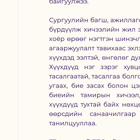
байгуулжээ. 
Сургуулийн багш, ажиллагс
бүрдүүлж хичээлийн жил э
хоёр өрөөг нэгтгэн шинэчл
агааржуулалт тавихаас эхлэ
хүүхдэд ээлтэй, өнгөлөг д
Хүүхдүүд нэг зэрэг хувц
тасалгаатай, тасалгаа болг
угаах, бие засах болон цэ
биеийн тамирын хичээл,
хүүхдүүд тухтай байх нөхц
өөрсдийн санаачилгаа
танилцууллаа.    