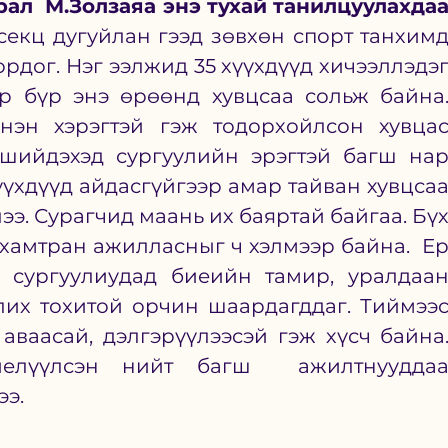
ал  М.Золзаяа энэ тухай танилцуулахдаа
екц дугуйлан гээд зөвхөн спорт танхимд
рдог. Нэг ээлжид 35 хүүхдүүд хичээллэдэг
өр бүр энэ өрөөнд хувцсаа сольж байна.
нэн хэрэгтэй гэж тодорхойлсон хувцас
шийдэхэд сургуулийн эрэгтэй багш нар
үхдүүд айдасгүйгээр амар тайван хувцсаа
э. Сурагчид маань их баяртай байгаа. Бүх
 хамтран ажилласныг ч хэлмээр байна.  Ер
сургуулиудад биеийн тамир, уралдаан
лих тохитой орчин шаардагддаг. Тиймээс
ваасай, дэлгэрүүлээсэй гэж хүсч байна.
елүүлсэн нийт багш  ажилтнууддаа
ээ.