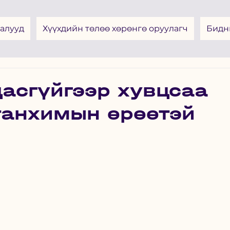
алууд
Хүүхдийн төлөө хөрөнгө оруулагч
Бидн
асгүйгээр хувцсаа
танхимын өрөөтэй