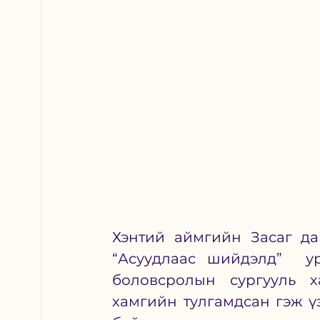
Хэнтий аймгийн Засаг да
“Асуудлаас шийдэлд”  у
боловсролын сургууль х
хамгийн тулгамдсан гэж үз