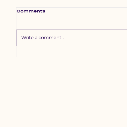
Comments
Write a comment...
Хотхоны бага
Зүү
сургуульд 2200
наа
гаруй хүүхдийг
уяа
хамруулна