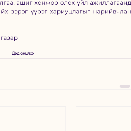
лгаа, ашиг хонжоо олох үйл ажиллагаанд
йх зэрэг үүрэг хариуцлагыг нарийвчлан
 газар
Дэд онцлох