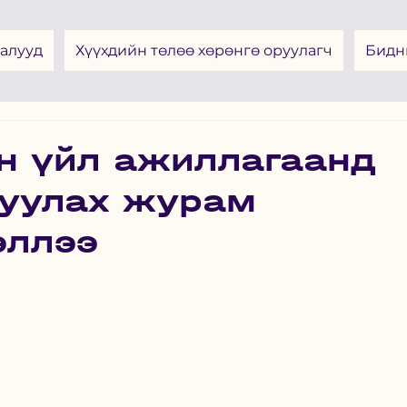
алууд
Хүүхдийн төлөө хөрөнгө оруулагч
Бидн
ын үйл ажиллагаанд
цуулах журам
эллээ