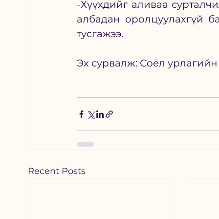
-Хүүхдийг аливаа сурталчи
албадан оролцуулахгүй ба
тусгажээ.
Эх сурвалж: Соёл урлагийн
Recent Posts