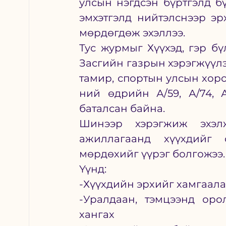
улсын нэгдсэн бүртгэлд б
эмхэтгэлд нийтэлснээр эр
мөрдөгдөж эхэллээ.
Тус журмыг Хүүхэд, гэр б
Засгийн газрын хэрэгжүүлэ
тамир, спортын улсын хоро
ний өдрийн А/59, А/74, 
баталсан байна.
Шинээр хэрэгжиж эхэл
ажиллагаанд хүүхдийг о
мөрдөхийг үүрэг болгожээ.
Үүнд: 
-Хүүхдийн эрхийг хамгаала
-Уралдаан, тэмцээнд оро
хангах