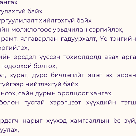
хангах
уулахгүй байх
ургуулилалт хийлгэхгүй байх
йн мөлжлөгөөс урьдчилан сэргийлэх,
рамт, ялгаварлан гадуурхалт, Үе тэнгийн
эргийлэх,
ийн эрсдэл үүссэн тохиолдолд авах арга
 тодорхой болгох,
, зураг, дүрс бичлэгийг эцэг эх, асран
үйгээр нийтлэхгүй байх,
онсох, сайн дурын оролцоог хангах,
олон тусгай хэрэгцээт хүүхдийн тэгш
ирдагч нарыг хүүхэд хамгааллын ёс зүй,
уулах,