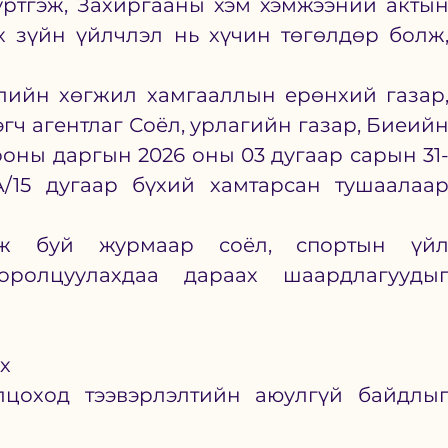
үртгэж, Захиргааны хэм хэмжээний актын
х зүйн үйлчлэл нь хүчин төгөлдөр болж,
үлийн хөгжил хамгааллын ерөнхий газар,
гч агентлаг Соёл, урлагийн газар, Биеийн
оны даргын 2026 оны 03 дугаар сарын 31
А/15 дугаар бүхий хамтарсан тушаалаар
ж буй журмаар соёл, спортын үйл
ролцуулахдаа дараах шаардлагуудыг
х
лцоход тээвэрлэлтийн аюулгүй байдлыг