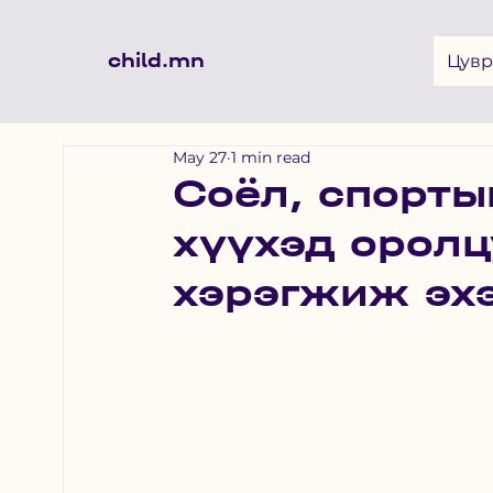
child.mn
Цувр
May 27
1 min read
Соёл, спорт
хүүхэд орол
хэрэгжиж эх