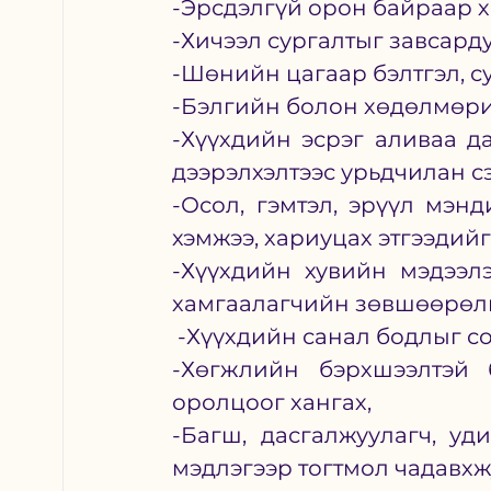
-Эрсдэлгүй орон байраар 
-Хичээл сургалтыг завсард
-Шөнийн цагаар бэлтгэл, с
-Бэлгийн болон хөдөлмөри
-Хүүхдийн эсрэг аливаа да
дээрэлхэлтээс урьдчилан с
-Осол, гэмтэл, эрүүл мэнд
хэмжээ, хариуцах этгээдийг
-Хүүхдийн хувийн мэдээлэл
хамгаалагчийн зөвшөөрөлг
 -Хүүхдийн санал бодлыг с
-Хөгжлийн бэрхшээлтэй б
оролцоог хангах,
-Багш, дасгалжуулагч, уд
мэдлэгээр тогтмол чадавхж