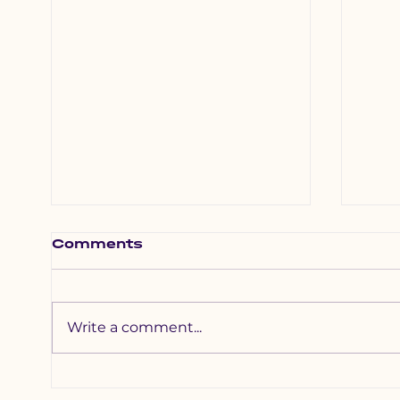
Comments
Write a comment...
Хотхоны бага
Зүү
сургуульд 2200
наа