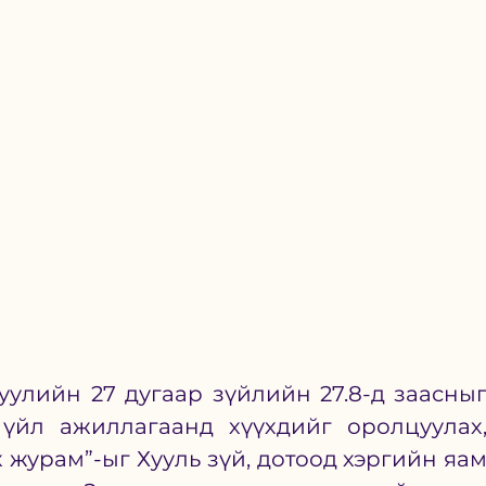
уулийн 27 дугаар зүйлийн 27.8-д заасныг
 үйл ажиллагаанд хүүхдийг оролцуулах,
 журам”-ыг Хууль зүй, дотоод хэргийн яам