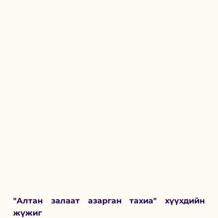
"Алтан залаат азарган тахиа" хүүхдийн 
жүжиг