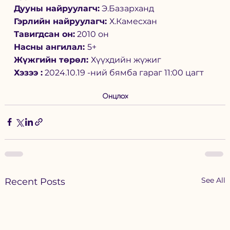
Дууны найруулагч:
 Э.Базарханд
Гэрлийн найруулагч: 
Х.Камесхан
Тавигдсан он:
 2010 он
Насны ангилал: 
5+
Жүжгийн төрөл: 
Хүүхдийн жүжиг
Хэзээ :
 2024.10.19 -ний бямба гараг 11:00 цагт
Онцлох
See All
Recent Posts