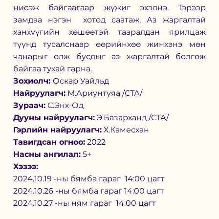
нисэж байгаагаар жүжиг эхэлнэ. Тэрээр 
замдаа нэгэн  хотод саатаж, Аз жаргалтай 
ханхүүгийн хөшөөтэй тааралдан ярилцаж 
түүнд тусалснаар өөрийнхөө жинхэнэ мөн 
чанарыг олж бусдыг аз жаргалтай болгож 
байгаа тухай гарна.
Зохиолч: 
Оскар Уайльд
Найруулагч:
 М.Ариунтуяа /СТА/
Зураач:
 С.Энх-Од
Дууны найруулагч:
 Э.Базарханд /СТА/
Гэрлийн найруулагч:
 Х.Камесхан
Тавигдсан огноо:
 2022
Насны ангилал:
 5+
Хэзээ: 
2024.10.19 -ны бямба гараг  14:00 цагт
2024.10.26 -ны бямба гараг 14:00 цагт
2024.10.27 -ны ням гараг  14:00 цагт