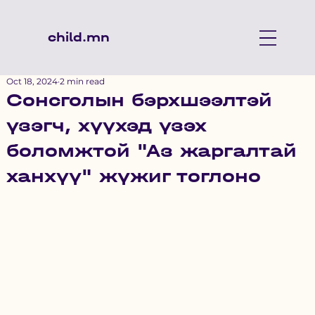
child.mn
Oct 18, 2024
2 min read
Сонсголын бэрхшээлтэй
үзэгч, хүүхэд үзэх
боломжтой "Аз жаргалтай
ханхүү" жүжиг тоглоно