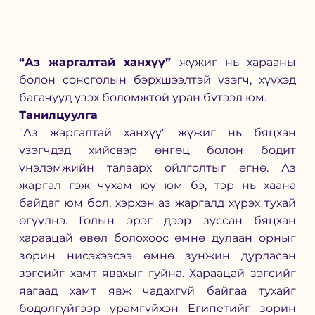
“Аз жаргалтай ханхүү”
 жүжиг нь харааны 
болон сонсголын бэрхшээлтэй үзэгч, хүүхэд 
багачууд үзэх боломжтой уран бүтээл юм.
Танилцуулга
"Аз жаргалтай ханхүү" жүжиг нь бяцхан 
үзэгчдэд хийсвэр өнгөц болон бодит 
үнэлэмжийн талаарх ойлголтыг өгнө. Аз 
жаргал гэж чухам юу юм бэ, тэр нь хаана 
байдаг юм бол, хэрхэн аз жаргалд хүрэх тухай 
өгүүлнэ. Голын эрэг дээр зуссан бяцхан 
хараацай өвөл болохоос өмнө дулаан орныг 
зорин нисэхээсээ өмнө зунжин дурласан 
зэгсийг хамт явахыг гуйна. Хараацай зэгсийг 
яагаад хамт явж чадахгүй байгаа тухайг 
бодолгүйгээр урамгүйхэн Египетийг зорин 