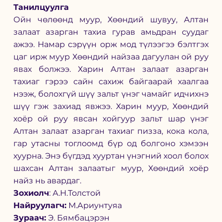
Танилцуулга
Ойн чөлөөнд муур, Хөөндий шувуу, Алтан 
залаат азарган тахиа гурав амьдран суудаг 
ажээ. Намар сэрүүн орж мод түлээгээ бэлтгэх 
цаг ирж муур Хөөндий найзаа дагуулан ой руу 
явах болжээ. Харин Алтан залаат азарган 
тахиаг гэрээ сайн сахиж байгаарай хаалгаа 
нээж, болохгүй шүү зальт үнэг чамайг идчихнэ 
шүү гэж захиад явжээ. Харин муур, Хөөндий 
хоёр ой руу явсан хойгуур зальт шар үнэг 
Алтан залаат азарган тахиаг пизза, кока кола, 
гар утасны тоглоомд бүр од болгоно хэмээн 
хуурна. Энэ бүгдэд хууртан үнэгний хоол болох 
шахсан Алтан залаатыг муур, Хөөндий хоёр 
найз нь авардаг.
Зохиолч
: А.Н.Толстой
Найруулагч:
 М.Ариунтуяа
Зураач:
 Э. Бямбацэрэн