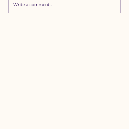
Write a comment...
Зүүн бүсийн хурд наадамд
бүртгүүлэх уяачдын
анхааралд