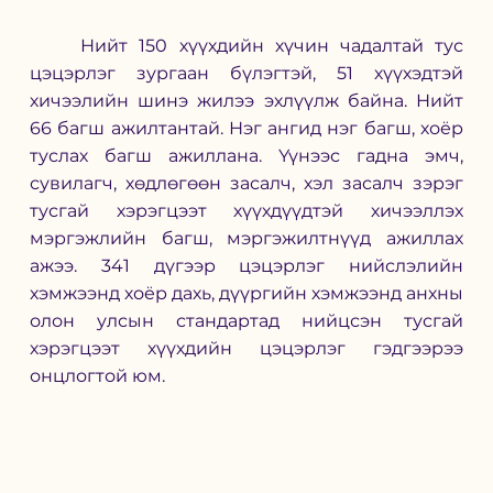
	Нийт 150 хүүхдийн хүчин чадалтай тус 
цэцэрлэг зургаан бүлэгтэй, 51 хүүхэдтэй 
хичээлийн шинэ жилээ эхлүүлж байна. Нийт 
66 багш ажилтантай. Нэг ангид нэг багш, хоёр 
туслах багш ажиллана. Үүнээс гадна эмч, 
сувилагч, хөдлөгөөн засалч, хэл засалч зэрэг 
тусгай хэрэгцээт хүүхдүүдтэй хичээллэх 
мэргэжлийн багш, мэргэжилтнүүд ажиллах 
ажээ. 341 дүгээр цэцэрлэг нийслэлийн 
хэмжээнд хоёр дахь, дүүргийн хэмжээнд анхны 
олон улсын стандартад нийцсэн тусгай 
хэрэгцээт хүүхдийн цэцэрлэг гэдгээрээ 
онцлогтой юм. 