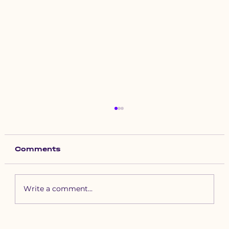
Comments
Write a comment...
Зүүн бүсийн хурд наадамд