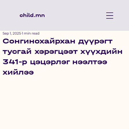
child.mn
Sep 1, 2025
1 min read
Сонгинохайрхан дүүрэгт
тусгай хэрэгцээт хүүхдийн
341-р цэцэрлэг нээлтээ
хийлээ