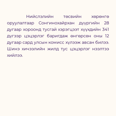
	Нийслэлийн төсвийн хөрөнгө 
оруулалтаар Сонгинохайрхан дүүргийн 28 
дугаар хороонд тусгай хэрэгцээт хүүхдийн 341 
дүгээр цэцэрлэг баригдаж өнгөрсөн оны 12 
дугаар сард улсын комисс хүлээж авсан билээ. 
Шинэ хичээлийн жилд тус цэцэрлэг нээлтээ 
хийлээ. 