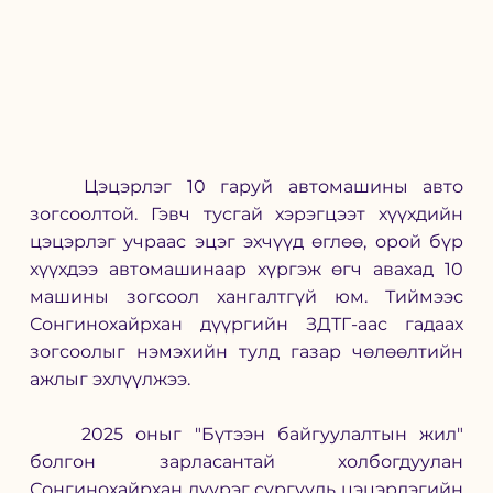
	Цэцэрлэг 10 гаруй автомашины авто 
зогсоолтой. Гэвч тусгай хэрэгцээт хүүхдийн 
цэцэрлэг учраас эцэг эхчүүд өглөө, орой бүр 
хүүхдээ автомашинаар хүргэж өгч авахад 10 
машины зогсоол хангалтгүй юм. Тиймээс 
Сонгинохайрхан дүүргийн ЗДТГ-аас гадаах 
зогсоолыг нэмэхийн тулд газар чөлөөлтийн 
ажлыг эхлүүлжээ. 
	2025 оныг "Бүтээн байгуулалтын жил" 
болгон зарласантай холбогдуулан 
Сонгинохайрхан дүүрэг сургууль цэцэрлэгийн 