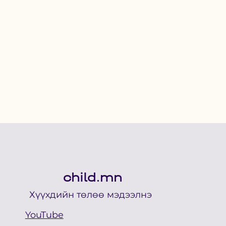
child.mn
Хүүхдийн төлөө мэдээлнэ
YouTube