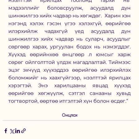
нээлттэй ярилцах тоолонд тархи нь  
мэдээллийг боловсруулж, асуудалд дүн 
шинжилгээ хийх чадвар нь хөгждөг.  Харин хэн 
нэгэнд хэлэх гэсэн үгээ хэлэхгүй, өөрийгөө 
илэрхийлж чадахгүй үед асуудалд дүн 
шинжилгээ хийх чадвар нь суларч, асуудлыг 
сөргөөр харах, ургуулан бодох нь нэмэгддэг. 
Хүүхэд өөрийнхөө өнцгөөр л юмсыг харж 
сөрөг ойлголттой үлдэх магадлалтай. Тиймээс 
эцэг эхчүүд хүүхэддээ өөрийгөө илэрхийлэх 
боломжийг нь хаахгүйгээр, нээлттэй ярилцах 
хэрэгтэй. Энэ харилцааны явцад хүүхэд 
өөрийгөө хөгжүүлж, сэтгэл санааны хувьд 
тогтвортой, өөртөө итгэлтэй хүн болон өсдөг.”
Онцлох