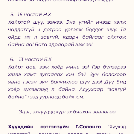
16 настай Н.Х
Хайртай шүү, ээжээ. Энэ үгийг ичээд хэлж 
чаддаггүй ч дотроо үргэлж боддог шүү. Та 
ойрд их л завгүй, ядарч байгааг ойлгож 
байна аа! Бага ядраарай ээж ээ!
13 настай Б.Х
Хайрт аав, ээж хоёр минь ээ! Гэр бүлээрээ 
хэзээ хамт зугаалах юм бэ? Зун болохоор 
явна гэсэн зун болчихлоо шүү дээ! Дүү бид 
хоёр хүлээгээд л байна. Асуухаар “завгүй 
байна” гээд уурлаад байх юм.
Эцэг, эхчүүдэд хүргэх бяцхан зөвлөгөө
Хүүхдийн сэтгэлзүйч Г.Солонго 
“Хүүхэд 