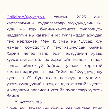
Child.mn/Хүүхэд.мн
 сайтын 2025 оны 
хэрэглэгчийн судалгаагаар хүүхдүүдийн 60 
хувь нь гэр бүлийнхэнтэйгээ ойлголцож 
чаддаггүй нь хамгийн их тулгамддаг асуудал 
гэж нэрлэжээ. Мөн 15 хувь нь “Бусад хүн 
намайг сонсдоггүй” гэж хариулсан байна. 
Харин нөгөө талд эцэг эхчүүдийн хувьд 
хүүхэдтэйгээ ойлгох хэрэгтэйг мэддэг ч яаж 
гэдгээ ойлгохгүй байгаа, тусламж хэрэгтэй 
хэмээн хариулсан юм. Тиймээс “Хүүхдүүд юу 
хүсдэг вэ?” булангаар дамжуулан уншигч, 
үзэгч хүүхдүүдийн ээж, аавдаа хэлэхийг хүсдэг 
ч чадалгүй залгисан үгсийг зурвасаар хүргэж 
байна.
10 настай Ж.У
Сайн уу, Ээжээ! Би буруу юм хийгээд танд 