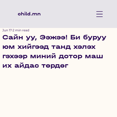
child.mn
Jun 17
2 min read
Сайн уу, Ээжээ! Би буруу
юм хийгээд танд хэлэх
гэхээр миний дотор маш
их айдас төрдөг