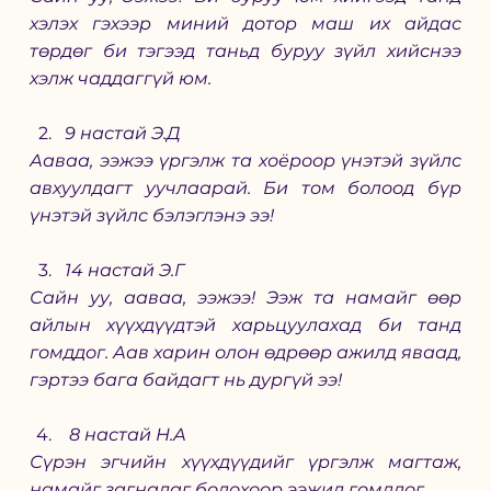
хэлэх гэхээр миний дотор маш их айдас 
төрдөг би тэгээд таньд буруу зүйл хийснээ 
хэлж чаддаггүй юм. 
9 настай Э.Д
Ааваа, ээжээ үргэлж та хоёроор үнэтэй зүйлс 
авхуулдагт уучлаарай. Би том болоод бүр 
үнэтэй зүйлс бэлэглэнэ ээ!
14 настай Э.Г
Сайн уу, ааваа, ээжээ! Ээж та намайг өөр 
айлын хүүхдүүдтэй харьцуулахад би танд 
гомддог. Аав харин олон өдрөөр ажилд яваад, 
гэртээ бага байдагт нь дургүй ээ!
 8 настай Н.А
Сүрэн эгчийн хүүхдүүдийг үргэлж магтаж, 
намайг загнадаг болохоор ээжид гомддог.