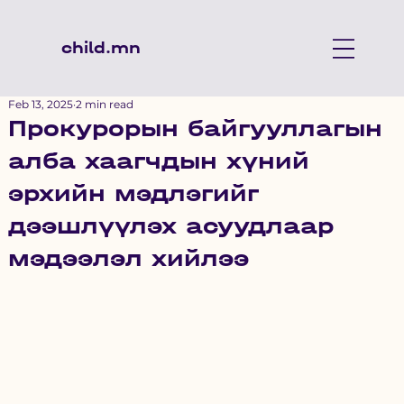
child.mn
Feb 13, 2025
2 min read
Прокурорын байгууллагын
алба хаагчдын хүний
эрхийн мэдлэгийг
дээшлүүлэх асуудлаар
мэдээлэл хийлээ