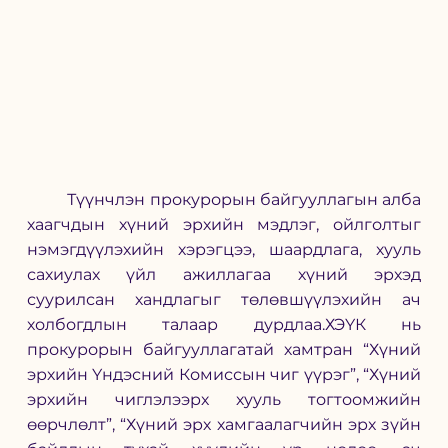
	Түүнчлэн прокурорын байгууллагын алба 
хаагчдын хүний эрхийн мэдлэг, ойлголтыг 
нэмэгдүүлэхийн хэрэгцээ, шаардлага, хууль 
сахиулах үйл ажиллагаа хүний эрхэд 
суурилсан хандлагыг төлөвшүүлэхийн ач 
холбогдлын талаар дурдлаа.ХЭҮК нь 
прокурорын байгууллагатай хамтран “Хүний 
эрхийн Үндэсний Комиссын чиг үүрэг”, “Хүний 
эрхийн чиглэлээрх хууль тогтоомжийн 
өөрчлөлт”, “Хүний эрх хамгаалагчийн эрх зүйн 