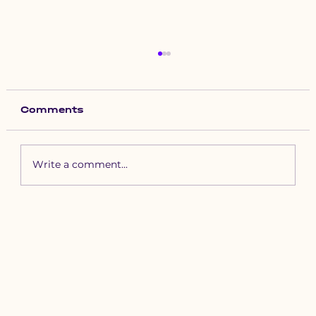
Comments
Write a comment...
Зүүн бүсийн хурд наадамд
бүртгүүлэх уяачдын
анхааралд