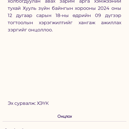
холбогдуулан авах зарим арга хэмжээний 
тухай Хууль зүйн байнгын хорооны 2024 оны 
12 дугаар сарын 18-ны өдрийн 09 дүгээр 
тогтоолын хэрэгжилтийг хангаж ажиллах 
зэргийг онцоллоо.  
Эх сурвалж: ХЭҮК
Онцлох