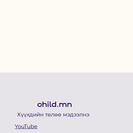
child.mn
Хүүхдийн төлөө мэдээлнэ
YouTube