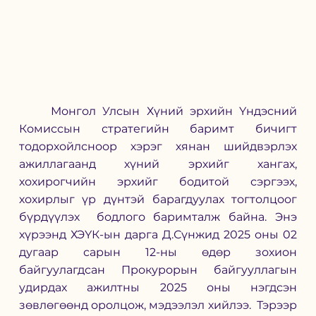
	Монгол Улсын Хүний эрхийн Үндэсний 
Комиссын стратегийн баримт бичигт 
тодорхойлсноор хэрэг хянан шийдвэрлэх 
ажиллагаанд хүний эрхийг хангах, 
хохирогчийн эрхийг бодитой сэргээх, 
хохирлыг үр дүнтэй барагдуулах тогтолцоог 
бүрдүүлэх  бодлого баримталж байна. Энэ 
хүрээнд ХЭҮК-ын дарга Д.Сүнжид 2025 оны 02 
дугаар сарын 12-ны өдөр зохион 
байгуулагдсан Прокурорын байгууллагын 
удирдах ажилтны 2025 оны нэгдсэн 
зөвлөгөөнд оролцож, мэдээлэл хийлээ.  Тэрээр 