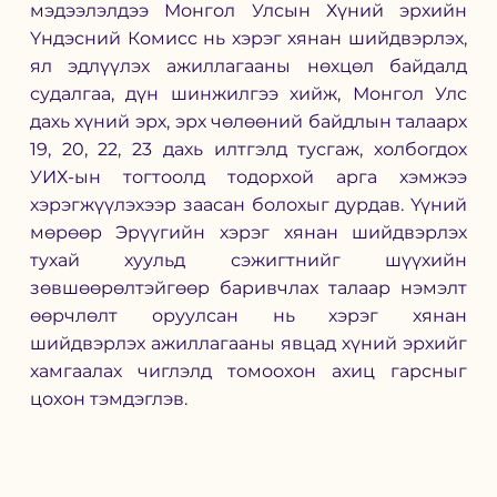
мэдээлэлдээ Монгол Улсын Хүний эрхийн 
Үндэсний Комисс нь хэрэг хянан шийдвэрлэх, 
ял эдлүүлэх ажиллагааны нөхцөл байдалд 
судалгаа, дүн шинжилгээ хийж, Монгол Улс 
дахь хүний эрх, эрх чөлөөний байдлын талаарх 
19, 20, 22, 23 дахь илтгэлд тусгаж, холбогдох 
УИХ-ын тогтоолд тодорхой арга хэмжээ 
хэрэгжүүлэхээр заасан болохыг дурдав. Үүний 
мөрөөр Эрүүгийн хэрэг хянан шийдвэрлэх 
тухай хуульд сэжигтнийг шүүхийн 
зөвшөөрөлтэйгөөр баривчлах талаар нэмэлт 
өөрчлөлт оруулсан нь хэрэг хянан 
шийдвэрлэх ажиллагааны явцад хүний эрхийг 
хамгаалах чиглэлд томоохон ахиц гарсныг 
цохон тэмдэглэв.