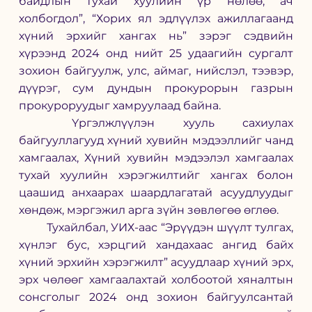
байдлын тухай хуулийн үр нөлөө, ач 
холбогдол”, “Хорих ял эдлүүлэх ажиллагаанд 
хүний эрхийг хангах нь” зэрэг сэдвийн 
хүрээнд 2024 онд нийт 25 удаагийн сургалт 
зохион байгуулж, улс, аймаг, нийслэл, тээвэр, 
дүүрэг, сум дундын прокурорын газрын 
прокуроруудыг хамруулаад байна.
	Үргэлжлүүлэн хууль сахиулах 
байгууллагууд хүний хувийн мэдээллийг чанд 
хамгаалах, Хүний хувийн мэдээлэл хамгаалах 
тухай хуулийн хэрэгжилтийг хангах болон 
цаашид анхаарах шаардлагатай асуудлуудыг 
хөндөж, мэргэжил арга зүйн зөвлөгөө өглөө.
	Тухайлбал, УИХ-аас “Эрүүдэн шүүлт тулгах, 
хүнлэг бус, хэрцгий хандахаас ангид байх 
хүний эрхийн хэрэгжилт” асуудлаар хүний эрх, 
эрх чөлөөг хамгаалахтай холбоотой хяналтын 
сонсголыг 2024 онд зохион байгуулсантай 