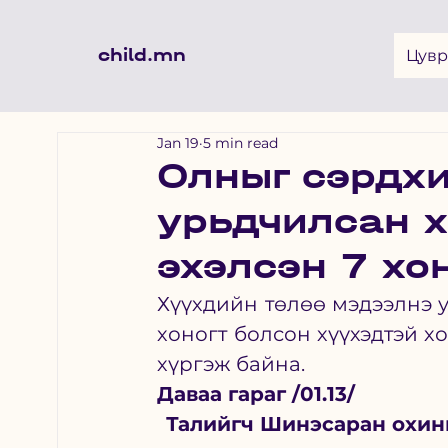
child.mn
Цувр
Jan 19
5 min read
Олныг сэрдхи
урьдчилсан х
эхэлсэн 7 хоно
Хүүхдийн төлөө мэдээлнэ 
хоногт болсон хүүхэдтэй х
хүргэж байна. 
Даваа гараг /01.13/
Талийгч Шинэсаран охины