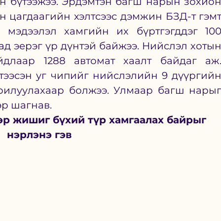
н бүтээжээ. Эрдэмтэн багш нарын зохион
н цагдаагийн хэлтсээс дэмжин БЗД-т гэмт
а мэдээлэл хамгийн их бүртгэгддэг 100
 эерэг үр дүнтэй байжээ. Нийслэл хотын
длаар 1288 автомат хаалт байдаг аж.
тээсэн уг чипийг нийслэлийн 9 дүүргийн
рилуулахаар болжээ. Улмаар багш нарыг
р шагнав. 
р жишиг бүхий түр хамгаалах байрыг 
нэрлэнэ гэв