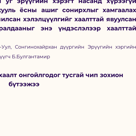
 уг эрүүгийн хэрэгт насанд хүрээгүй
хууль ёсны ашиг сонирхлыг хамгаалах
илсан хэлэлцүүлгийг хаалттай явуулсан
алдааныг энэ үндэслэлээр хаалттай
н-Уул, Сонгинохайрхан дүүргийн Эрүүгийн хэргийн
үүгч Б.Булгантамир
хаалт онгойлгодог тусгай чип зохион 
бүтээжээ