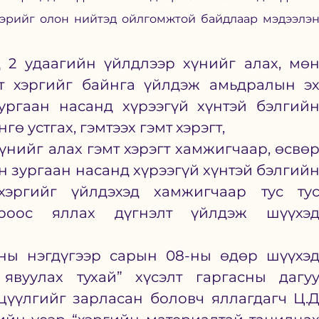
эрийг олон нийтэд ойлгомжтой байдлаар мэдээлэн
 2 удаагийн үйлдлээр хүнийг алах, мөн
мт хэргийг байнга үйлдэж амьдралын эх
ургаан насанд хүрээгүй хүнтэй бэлгийн
ө устгах, гэмтээх гэмт хэрэгт,
хүнийг алах гэмт хэрэгт хамжигчаар, өсвөр
н зургаан насанд хүрээгүй хүнтэй бэлгийн
эргийг үйлдэхэд хамжигчаар тус тус
роос яллах дүгнэлт үйлдэж шүүхэд
ны нэгдүгээр сарын 08-ны өдөр шүүхэд
 явуулах тухай” хүсэлт гаргасны дагуу
цүүлгийг зарласан боловч яллагдагч Ц.Д