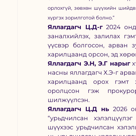
орлохгүй, зөвхөн шүүхийн шийдв
хүргэх зорилготой болно.”
Яллагдагч Ц.Д-г
 2024 онд
заналхийлэх, залилах гэ
үүсвэр болгосон, арван з
харилцаанд орсон, эд хөрөнг
Яллагдагч Э.Н, Э.Г нарыг
 
насны яллагдагч Х.Э-г арва
харилцаанд орох гэмт х
оролцсон гэж прокуро
шилжүүлсэн.
Яллагдагч Ц.Д нь 
2026 о
“урьдчилсан хэлэлцүүлэг
шүүхээс урьдчилсан хэлэл