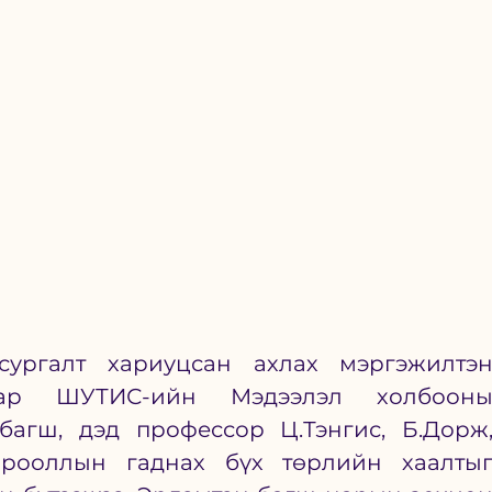
ргалт хариуцсан ахлах мэргэжилтэн
гаар ШУТИС-ийн Мэдээлэл холбооны
багш, дэд профессор Ц.Тэнгис, Б.Дорж,
орооллын гаднах бүх төрлийн хаалтыг