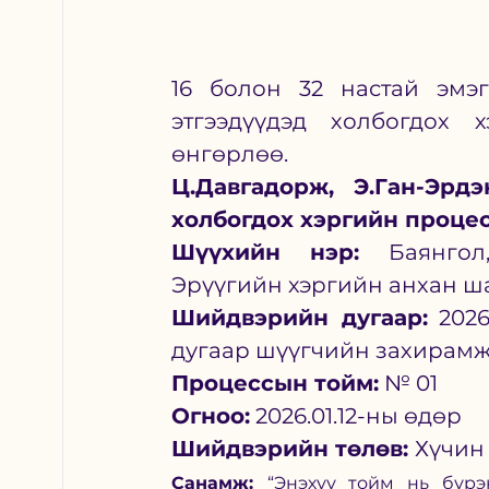
16 болон 32 настай эмэг
этгээдүүдэд холбогдох 
өнгөрлөө. 
Ц.Давгадорж, Э.Ган-Эрдэ
холбогдох хэргийн проце
Шүүхийн нэр:
 Баянгол
Эрүүгийн хэргийн анхан ш
Шийдвэрийн дугаар:
 202
дугаар шүүгчийн захирам
Процессын тойм:
 № 01
Огноо:
 2026.01.12-ны өдөр
Шийдвэрийн төлөв: 
Хүчин
Санамж: 
“Энэхүү тойм нь бүр