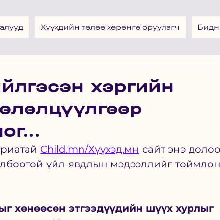
алууд
Хүүхдийн төлөө хөрөнгө оруулагч
Бидн
йлгэсэн хэргийн
элэлцүүлгээр
г...
уриатай 
Child.mn/Хүүхэд.мн
 сайт энэ долоо
олбоотой үйл явдлын мэдээллийг тоймлон
г хөнөөсөн этгээдүүдийн шүүх хурлыг 