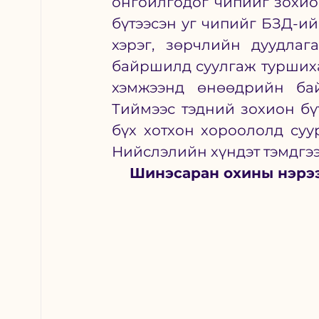
онгойлгодог чипийг зохио
бүтээсэн уг чипийг БЗД-ий
хэрэг, зөрчлийн дуудлаг
байршилд суулгаж туршихад
хэмжээнд өнөөдрийн бай
Тиймээс тэдний зохион бү
бүх хотхон хороололд суу
Нийслэлийн хүндэт тэмдгээ
Шинэсаран охины нэрээ