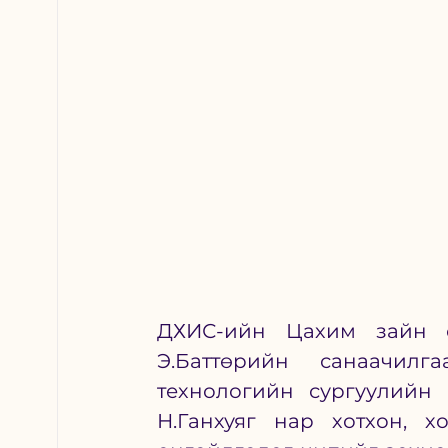
ДХИС-ийн Цахим зайн су
Э.Баттөрийн санаачил
технологийн сургуулийн 
Н.Ганхуяг нар хотхон, х