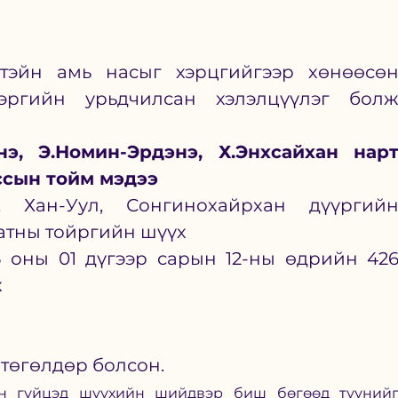
тэйн амь насыг хэрцгийгээр хөнөөсөн
хэргийн урьдчилсан хэлэлцүүлэг болж
нэ, Э.Номин-Эрдэнэ, Х.Энхсайхан нарт
ссын тойм мэдээ
, Хан-Уул, Сонгинохайрхан дүүргийн
атны тойргийн шүүх
6 оны 01 дүгээр сарын 12-ны өдрийн 426
ж
 төгөлдөр болсон.
эн гүйцэд шүүхийн шийдвэр биш бөгөөд түүнийг