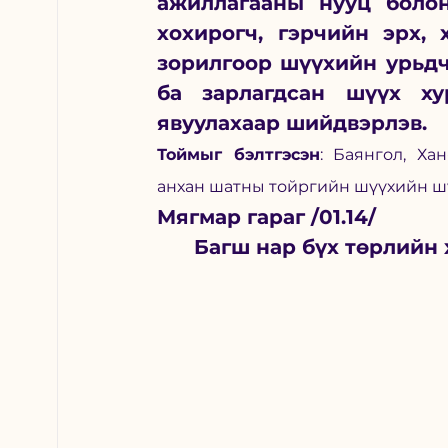
ажиллагааны нууц болон
хохирогч, гэрчийн эрх, 
зорилгоор шүүхийн урьдч
ба зарлагдсан шүүх хур
явуулахаар шийдвэрлэв.
Тоймыг бэлтгэсэн
: Баянгол, Ха
анхан шатны тойргийн шүүхийн ш
Мягмар гараг /01.14/
Багш нар бүх төрлийн 