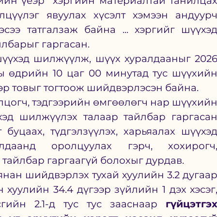
ийн үеэр “хэргийн материалтай танилцах
лцүүлэг явуулах хүсэлт хэмээн андуурч
ээсээ татгалзаж байна ... хэргийг шүүхэд
айлбарыг гаргасан.
үүхэд шилжүүлж, шүүх хуралдааныг 2026
ы өдрийн 10 цаг 00 минутад тус шүүхийн
эр товыг тогтоож шийдвэрлэсэн байна.
лцогч, тэдгээрийн өмгөөлөгч нар шүүхийн
хэд шилжүүлэх талаар тайлбар гаргасан
буцаах, түдгэлзүүлэх, харьяалах шүүхэд
даанд оролцуулах гэрч, хохирогч,
 тайлбар гаргаагүй болохыг дурдав.
янан шийдвэрлэх тухай хуулийн 3.2 дугаар
н хуулийн 34.4 дүгээр зүйлийн 1 дэх хэсэг,
гийн 2.1-д тус тус зааснаар 
гүйцэтгэх