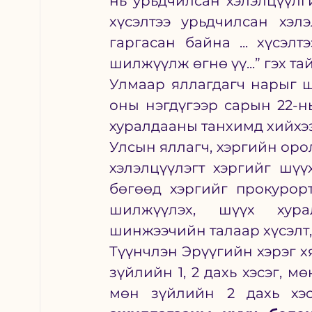
нь урьдчилсан хэлэлцүүлг
хүсэлтээ урьдчилсан хэлэ
гаргасан байна ... хүсэлт
шилжүүлж өгнө үү...” гэх т
Улмаар яллагдагч нарыг ш
оны нэгдүгээр сарын 22-н
хуралдааны танхимд хийхэ
Улсын яллагч, хэргийн оро
хэлэлцүүлэгт хэргийг шүү
бөгөөд хэргийг прокурорт 
шилжүүлэх, шүүх хурал
шинжээчийн талаар хүсэлт,
Түүнчлэн Эрүүгийн хэрэг х
зүйлийн 1, 2 дахь хэсэг, мө
мөн зүйлийн 2 дахь хэс