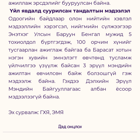
ажиллаж эрсдэлийг бууруулсан байна.
Үйл явдалд суурилсан тандалтын мэдээлэл
Одоогийн байдлаар олон нийтийн хэвлэл 
мэдээллийн хэрэгсэл, нийгмийн сүлжээгээр 
Энэтхэг Улсын Баруун Бенгал мужид 5 
тохиолдол бүртгэгдэж, 100 орчим хүнийг 
тусгаарлан ажиглаж байгаа ба Барасат хотын 
нэгэн хувийн эмнэлэгт өвчтөнд тусламж 
үйлчилгээ үзүүлж байсан 3 эрүүл мэндийн 
ажилтан өвчилсөн байж болзошгүй гэж 
мэдээлж байна. Гэхдээ Дэлхийн Эрүүл 
Мэндийн Байгууллагаас албан ёсоор 
мэдээлээгүй байна. 
Эх сурвалж: ГХЯ, ЭМЯ 
Дэд онцлох