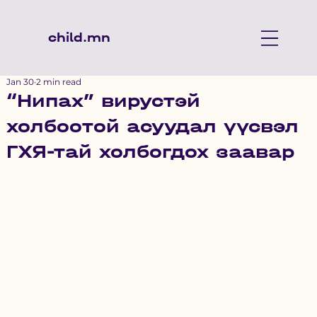
child.mn
Jan 30
2 min read
“Нипах” вирустэй
холбоотой асуудал үүсвэл
ГХЯ-тай холбогдох заавар