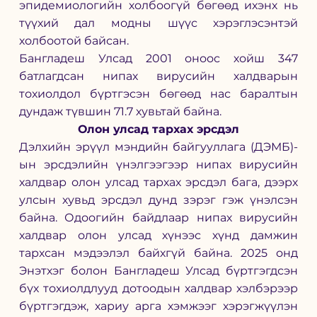
эпидемиологийн холбоогүй бөгөөд ихэнх нь 
түүхий дал модны шүүс хэрэглэсэнтэй 
холбоотой байсан.
Бангладеш Улсад 2001 оноос хойш 347 
батлагдсан нипах вирусийн халдварын 
тохиолдол бүртгэсэн бөгөөд нас баралтын 
дундаж түвшин 71.7 хувьтай байна.
Олон улсад тархах эрсдэл
Дэлхийн эрүүл мэндийн байгууллага (ДЭМБ)-
ын эрсдэлийн үнэлгээгээр нипах вирусийн 
халдвар олон улсад тархах эрсдэл бага, дээрх 
улсын хувьд эрсдэл дунд зэрэг гэж үнэлсэн 
байна. Одоогийн байдлаар нипах вирусийн 
халдвар олон улсад хүнээс хүнд дамжин 
тархсан мэдээлэл байхгүй байна. 2025 онд 
Энэтхэг болон Бангладеш Улсад бүртгэгдсэн 
бүх тохиолдлууд дотоодын халдвар хэлбэрээр 
бүртгэгдэж, хариу арга хэмжээг хэрэгжүүлэн 