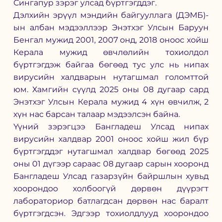
Сингапур зэрэг улсад бүртгэгддэг.
Дэлхийн эрүүл мэндийн байгууллага (ДЭМБ)-
ын албан мэдээллээр Энэтхэг Улсын Баруун 
Бенгал мужид 2001, 2007 онд, 2018 оноос хойш 
Керала мужид өвчлөлийн тохиолдол 
бүртгэгдэж байгаа бөгөөд тус улс нь нипах 
вирусийн халдварын нутагшмал голомттой 
юм. Хамгийн сүүлд 2025 оны 08 дугаар сард 
Энэтхэг Улсын Керала мужид 4 хүн өвчилж, 2 
хүн нас барсан талаар мэдээлсэн байна.
Үүний зэрэгцээ Бангладеш Улсад нипах 
вирусийн халдвар 2001 оноос хойш жил бүр 
бүртгэгддэг нутагшмал халдвар бөгөөд 2025 
оны 01 дүгээр сараас 08 дугаар сарын хооронд 
Бангладеш Улсад газарзүйн байршлын хувьд 
хоорондоо холбоогүй дөрвөн дүүрэгт 
лабораториор батлагдсан дөрвөн нас баралт 
бүртгэгдсэн. Эдгээр тохиолдлууд хоорондоо 