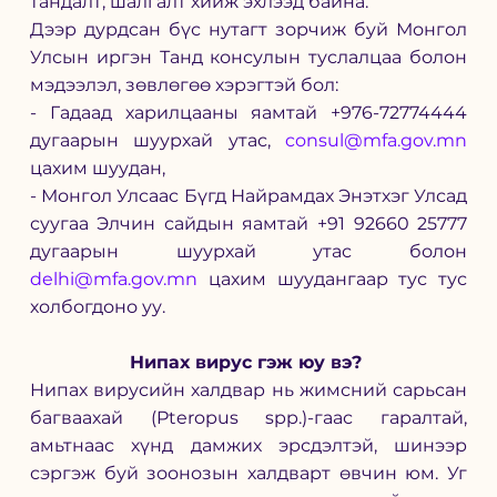
тандалт, шалгалт хийж эхлээд байна. 
Дээр дурдсан бүс нутагт зорчиж буй Монгол 
Улсын иргэн Танд консулын туслалцаа болон 
мэдээлэл, зөвлөгөө хэрэгтэй бол:
- Гадаад харилцааны яамтай +976-72774444 
дугаарын шуурхай утас, 
consul@mfa.gov.mn
цахим шуудан, 
- Монгол Улсаас Бүгд Найрамдах Энэтхэг Улсад 
суугаа Элчин сайдын яамтай +91 92660 25777 
дугаарын шуурхай утас болон 
delhi@mfa.gov.mn
 цахим шуудангаар тус тус 
холбогдоно уу.
Нипах вирус гэж юу вэ? 
Нипах вирусийн халдвар нь жимсний сарьсан 
багваахай (Pteropus spp.)-гаас гаралтай, 
амьтнаас хүнд дамжих эрсдэлтэй, шинээр 
сэргэж буй зоонозын халдварт өвчин юм. Уг 