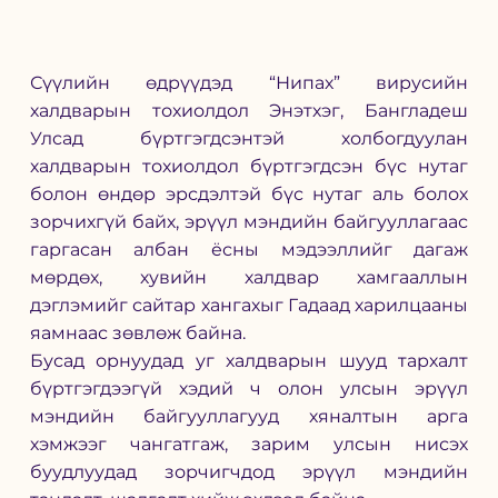
Сүүлийн өдрүүдэд “Нипах” вирусийн 
халдварын тохиолдол Энэтхэг, Бангладеш 
Улсад бүртгэгдсэнтэй холбогдуулан 
халдварын тохиолдол бүртгэгдсэн бүс нутаг 
болон өндөр эрсдэлтэй бүс нутаг аль болох 
зорчихгүй байх, эрүүл мэндийн байгууллагаас 
гаргасан албан ёсны мэдээллийг дагаж 
мөрдөх, хувийн халдвар хамгааллын 
дэглэмийг сайтар хангахыг Гадаад харилцааны 
яамнаас зөвлөж байна. 
Бусад орнуудад уг халдварын шууд тархалт 
бүртгэгдээгүй хэдий ч олон улсын эрүүл 
мэндийн байгууллагууд хяналтын арга 
хэмжээг чангатгаж, зарим улсын нисэх 
буудлуудад зорчигчдод эрүүл мэндийн 