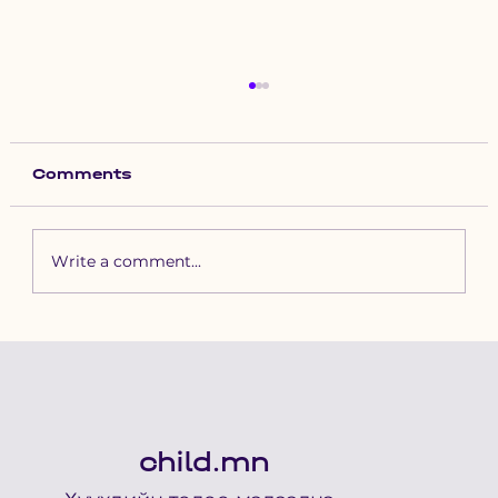
Comments
Write a comment...
Цусны хавдартай хүүхдэд
цусны үүдэл эс шилжүүлэн
суулгах эмчилгээг анх удаа
амжилттай хийлээ
child.mn