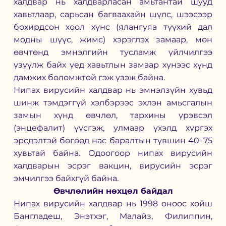
халдвар нь халдварласан амьтантай шууд 
хавьтлаар, сарьсан багваахайн шүлс, шээсээр 
бохирдсон хоол хүнс (ялангуяа түүхий дал 
модны шүүс, жимс) хэрэглэх замаар, мөн 
өвчтөнд эмнэлгийн тусламж үйлчилгээ 
үзүүлж байх үед хавьтлын замаар хүнээс хүнд 
дамжих боломжтой гэж үзэж байна.
Нипах вирусийн халдвар нь эмнэлзүйн хувьд 
шинж тэмдэггүй хэлбэрээс эхлэн амьсгалын 
замын хүнд өвчлөл, тархины үрэвсэл 
(энцефалит) үүсгэж, улмаар үхэлд хүргэх 
эрсдэлтэй бөгөөд нас баралтын түвшин 40–75 
хувьтай байна. Одоогоор нипах вирусийн 
халдварын эсрэг вакцин, вирусийн эсрэг 
эмчилгээ байхгүй байна.
Өвчлөлийн нөхцөл байдал
Нипах вирусийн халдвар нь 1998 оноос хойш 
Бангладеш, Энэтхэг, Малайз, Филиппин, 