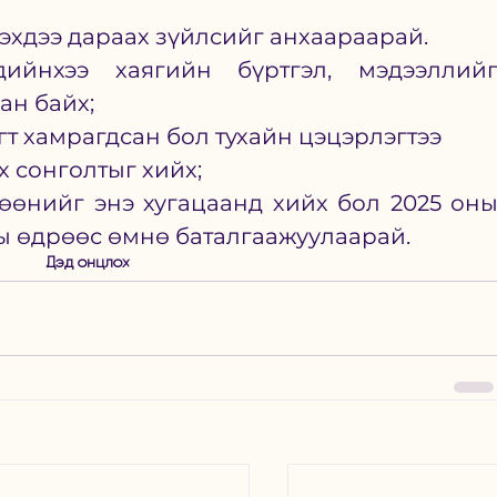
эхдээ дараах зүйлсийг анхаараарай. 
ийнхээ хаягийн бүртгэл, мэдээллийг
ан байх;
т хамрагдсан бол тухайн цэцэрлэгтээ 
х сонголтыг хийх;
өнийг энэ хугацаанд хийх бол 2025 оны
ы өдрөөс өмнө баталгаажуулаарай. 
Дэд онцлох