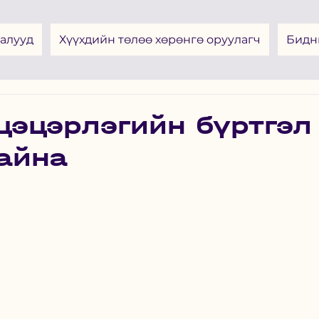
алууд
Хүүхдийн төлөө хөрөнгө оруулагч
Бидн
цэцэрлэгийн бүртгэл
айна