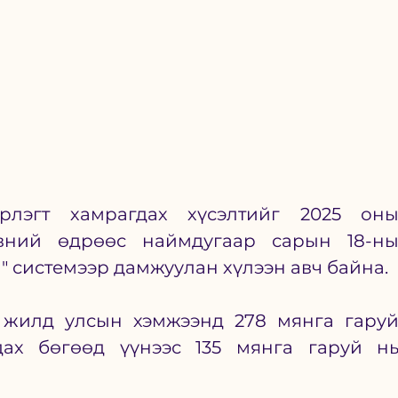
рлэгт хамрагдах хүсэлтийг 2025 оны
ний өдрөөс наймдугаар сарын 18-ны
" системээр дамжуулан хүлээн авч байна. 
 жилд улсын хэмжээнд 278 мянга гаруй
дах бөгөөд үүнээс 135 мянга гаруй нь