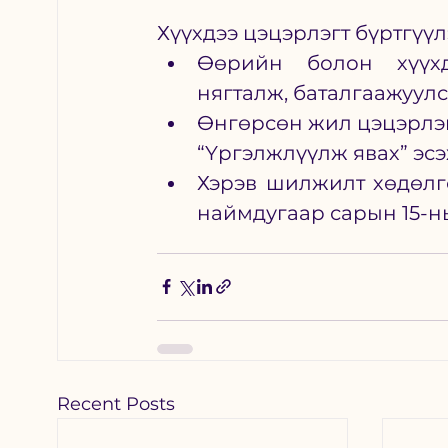
Хүүхдээ цэцэрлэгт бүртгүүл
Өөрийн болон хүүхд
нягталж, баталгаажуулс
Өнгөрсөн жил цэцэрлэг
“Үргэлжлүүлж явах” эсэ
Хэрэв шилжилт хөдөлгө
наймдугаар сарын 15-н
Recent Posts