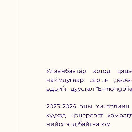
Улаанбаатар хотод цэцэ
наймдугаар сарын дөрөв
өдрийг дуустал "E-mongolia
2025-2026 оны хичээлийн
хүүхэд цэцэрлэгт хамраг
нийслэлд байгаа юм. 