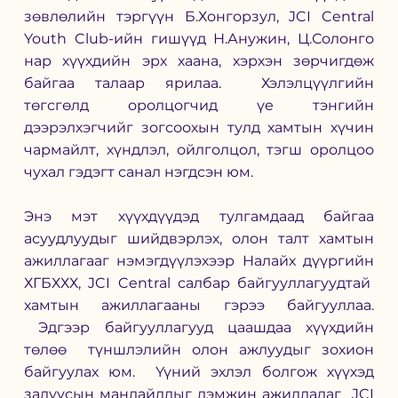
зөвлөлийн тэргүүн Б.Хонгорзул, JCI Central 
Youth Club-ийн гишүүд Н.Анужин, Ц.Солонго 
нар хүүхдийн эрх хаана, хэрхэн зөрчигдөж 
байгаа талаар ярилаа.  Хэлэлцүүлгийн 
төгсгөлд оролцогчид үе тэнгийн 
дээрэлхэгчийг зогсоохын тулд хамтын хүчин 
чармайлт, хүндлэл, ойлголцол, тэгш оролцоо 
чухал гэдэгт санал нэгдсэн юм. 
Энэ мэт хүүхдүүдэд тулгамдаад байгаа 
асуудлуудыг шийдвэрлэх, олон талт хамтын 
ажиллагааг нэмэгдүүлэхээр Налайх дүүргийн 
ХГБХХХ, JCI Central салбар байгууллагуудтай  
хамтын ажиллагааны гэрээ байгууллаа. 
 Эдгээр байгууллагууд цаашдаа хүүхдийн 
төлөө  түншлэлийн олон ажлуудыг зохион 
байгуулах юм.  Үүний эхлэл болгож хүүхэд 
залуусын манлайллыг дэмжин ажилладаг  JCI 