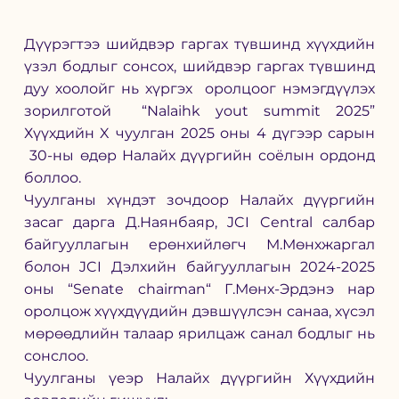
Дүүрэгтээ шийдвэр гаргах түвшинд хүүхдийн 
үзэл бодлыг сонсох, шийдвэр гаргах түвшинд 
дуу хоолойг нь хүргэх  оролцоог нэмэгдүүлэх 
зорилготой  “Nalaihk yout summit 2025” 
Хүүхдийн X чуулган 2025 оны 4 дүгээр сарын 
 30-ны өдөр Налайх дүүргийн соёлын ордонд 
боллоо.
Чуулганы хүндэт зочдоор Налайх дүүргийн 
засаг дарга Д.Наянбаяр, JCI Central салбар 
байгууллагын ерөнхийлөгч М.Мөнхжаргал 
болон JCI Дэлхийн байгууллагын 2024-2025 
оны “Senate chairman“ Г.Мөнх-Эрдэнэ нар 
оролцож хүүхдүүдийн дэвшүүлсэн санаа, хүсэл 
мөрөөдлийн талаар ярилцаж санал бодлыг нь 
сонслоо.
Чуулганы үеэр Налайх дүүргийн Хүүхдийн 