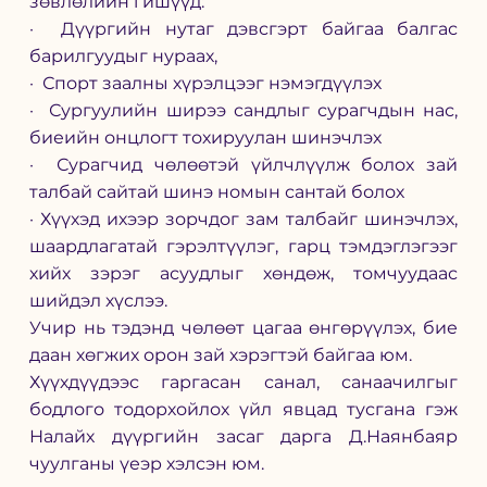
зөвлөлийн гишүүд:
·  Дүүргийн нутаг дэвсгэрт байгаа балгас 
барилгуудыг нураах,
·  Спорт заалны хүрэлцээг нэмэгдүүлэх
·  Сургуулийн ширээ сандлыг сурагчдын нас, 
биеийн онцлогт тохируулан шинэчлэх
·  Сурагчид чөлөөтэй үйлчлүүлж болох зай 
талбай сайтай шинэ номын сантай болох
· Хүүхэд ихээр зорчдог зам талбайг шинэчлэх, 
шаардлагатай гэрэлтүүлэг, гарц тэмдэглэгээг 
хийх зэрэг асуудлыг хөндөж, томчуудаас 
шийдэл хүслээ. 
Учир нь тэдэнд чөлөөт цагаа өнгөрүүлэх, бие 
даан хөгжих орон зай хэрэгтэй байгаа юм.
Хүүхдүүдээс гаргасан санал, санаачилгыг 
бодлого тодорхойлох үйл явцад тусгана гэж 
Налайх дүүргийн засаг дарга Д.Наянбаяр 
чуулганы үеэр хэлсэн юм.