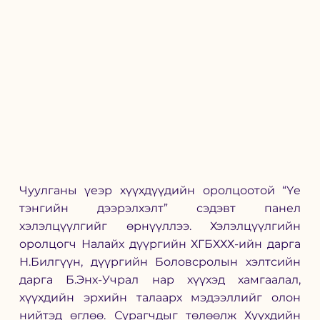
Чуулганы үеэр хүүхдүүдийн оролцоотой “Үе 
тэнгийн дээрэлхэлт” сэдэвт панел 
хэлэлцүүлгийг өрнүүллээ. Хэлэлцүүлгийн 
оролцогч Налайх дүүргийн ХГБХХХ-ийн дарга 
Н.Билгүүн, дүүргийн Боловсролын хэлтсийн 
дарга Б.Энх-Учрал нар хүүхэд хамгаалал, 
хүүхдийн эрхийн талаарх мэдээллийг олон 
нийтэд өглөө. Сурагчдыг төлөөлж Хүүхдийн 