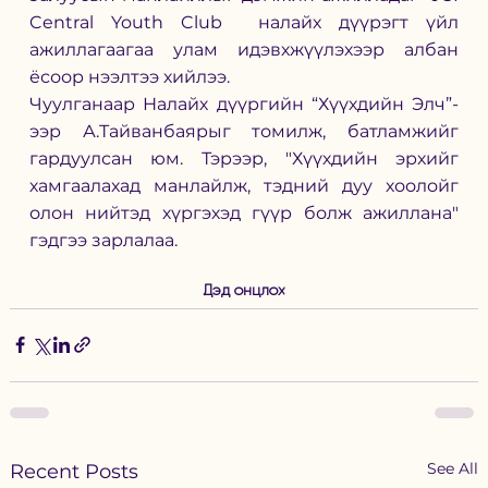
Central Youth Club  налайх дүүрэгт үйл 
ажиллагаагаа улам идэвхжүүлэхээр албан 
ёсоор нээлтээ хийлээ.  
Чуулганаар Налайх дүүргийн “Хүүхдийн Элч”-
ээр А.Тайванбаярыг томилж, батламжийг 
гардуулсан юм. Тэрээр, "Хүүхдийн эрхийг 
хамгаалахад манлайлж, тэдний дуу хоолойг 
олон нийтэд хүргэхэд гүүр болж ажиллана" 
гэдгээ зарлалаа. 
Дэд онцлох
See All
Recent Posts