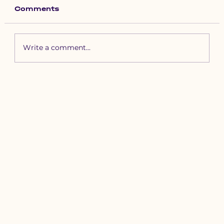
Comments
Write a comment...
Зүүн бүсийн хурд наадамд
бүртгүүлэх уяачдын
анхааралд