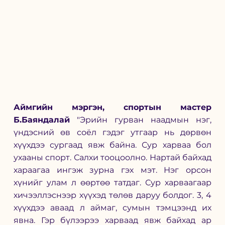
Аймгийн мэргэн, спортын мастер 
Б.Баяндалай
 "Эрийн гурван наадмын нэг, 
үндэсний өв соёл гэдэг утгаар нь дөрвөн 
хүүхдээ сургаад явж байна. Сур харваа бол 
ухааны спорт. Салхи тооцоолно. Нартай байхад 
хараагаа ингэж зурна гэх мэт. Нэг орсон 
хүнийг улам л өөртөө татдаг. Сур харваагаар 
хичээллэснээр хүүхэд төлөв даруу болдог. 3, 4 
хүүхдээ аваад л аймаг, сумын тэмцээнд их 
явна. Гэр бүлээрээ харваад явж байхад ар 