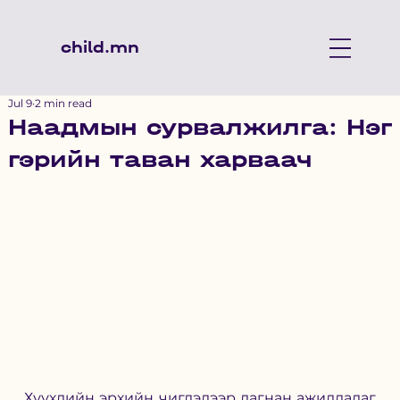
child.mn
Jul 9
2 min read
Наадмын сурвалжилга: Нэг
гэрийн таван харваач
Хүүхдийн эрхийн чиглэлээр дагнан ажилладаг 