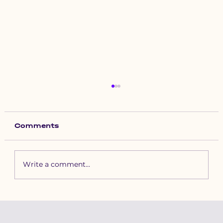
Comments
Write a comment...
Бүдүүн хэмээн бусдад
дээрэлхүүлж байсан 10
настай хүүгийн амьдралыг