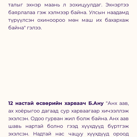
талыг эхнэр маань л зохицуулдаг. Эхнэртээ 
баярлалаа гэж хэлмээр байна. Улсын наадамд 
түрүүлсэн охиноороо мөн маш их бахархаж 
байна" гэлээ.  
12 настай өсвөрийн харваач Б.Ану
 "Анх аав, 
ах хоёрыгоо дагаад сур харваагаар хичээллэж 
эхэлсэн. Одоо гурван жил болж байна. Анх аав 
шавь нартай болно гээд хүүхдүүд бүртгэж 
эхэлсэн. Надтай нас чацуу хүүхдүүд ороод 