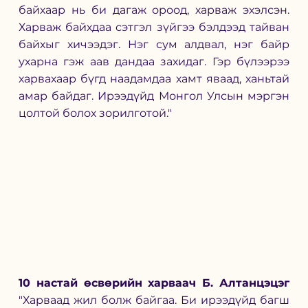
байхаар нь би дагаж ороод, харваж эхэлсэн. 
Харваж байхдаа сэтгэл зүйгээ бэлдээд тайван 
байхыг хичээдэг. Нэг сум алдвал, нэг байр 
ухарна гэж аав дандаа захидаг. Гэр бүлээрээ 
харвахаар бүгд наадамдаа хамт яваад, ханьтай 
амар байдаг. Ирээдүйд Монгол Улсын мэргэн 
цолтой болох зорилготой."
10 настай өсвөрийн харваач Б. Алтанцэцэг 
"Харваад жил болж байгаа. Би ирээдүйд багш 