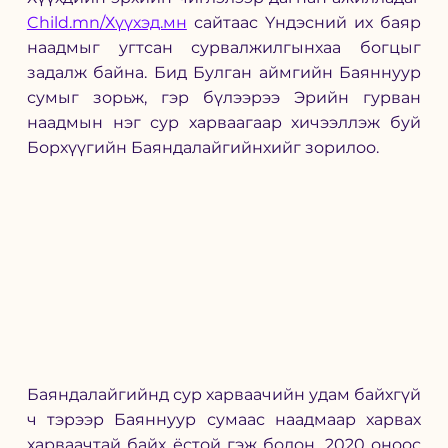
Child.mn/Хүүхэд.мн
 сайтаас Үндэсний их баяр 
наадмыг угтсан сурвалжилгынхаа богцыг 
задалж байна. Бид Булган аймгийн Баяннуур 
сумыг зорьж, гэр бүлээрээ Эрийн гурван 
наадмын нэг сур харваагаар хичээллэж буй 
Борхүүгийн Баяндалайгийнхийг зорилоо. 
Баяндалайгийнд сур харваачийн удам байхгүй 
ч тэрээр Баяннуур сумаас наадмаар харвах 
харваачтай байх ёстой гэж бодон, 2020 оноос 