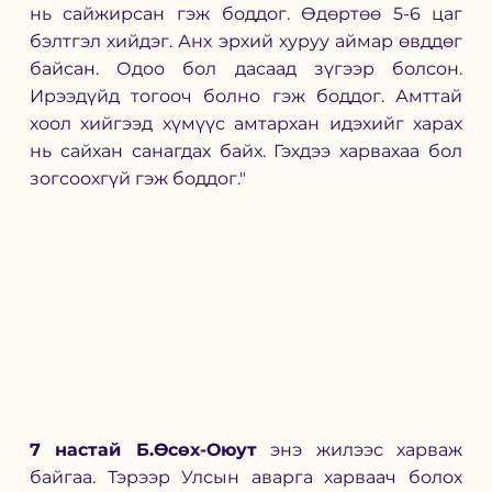
нь сайжирсан гэж боддог. Өдөртөө 5-6 цаг 
бэлтгэл хийдэг. Анх эрхий хуруу аймар өвддөг 
байсан. Одоо бол дасаад зүгээр болсон. 
Ирээдүйд тогооч болно гэж боддог. Амттай 
хоол хийгээд хүмүүс амтархан идэхийг харах 
нь сайхан санагдах байх. Гэхдээ харвахаа бол 
зогсоохгүй гэж боддог."
7 настай Б.Өсөх-Оюут
 энэ жилээс харваж 
байгаа. Тэрээр Улсын аварга харваач болох 