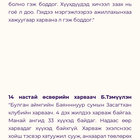
болно гэж боддог. Хүүхдүүдэд хичээл заах нь 
гоё л доо. Гэхдээ мэргэжлээрээ ажиллахынхаа 
хажуугаар харвана л гэж боддог."
14 настай өсвөрийн харваач Б.Тэмүүлэн 
"Булган аймгийн Баянннуур сумын Засагтхан 
клубийн харваач. 4 дэх жилдээ харваж байгаа. 
Манай ангид 33 хүүхэд байдаг. Надаас өөр 
харвадаг хүүхэд байхгүй. Харваж эхэлснээс 
хойш тэсвэр хатуужил сууж, анхаарал төвлөрөх 