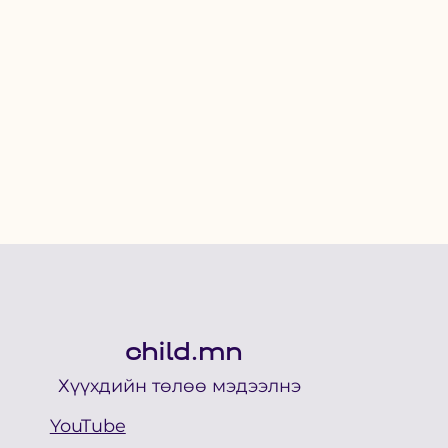
child.mn
Хүүхдийн төлөө мэдээлнэ
YouTube