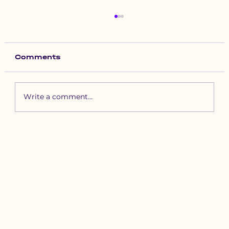
Comments
Write a comment...
Зүүн бүсийн хурд наадамд
бүртгүүлэх уяачдын
анхааралд