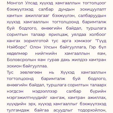
Монгол Улсад хүүхэд хамгааллын тогтолцоог 
бэхжүүлэхэд салбар дундын зохицуулалт 
хамтын ажиллагааг бэхжүүлэн, салбаруудын 
хүүхэд хамгааллын тогтолцоонд баримталж 
буй бодлого, өнөөгийн байдал, туршлага 
сорилтын талаар ярилцаж, уялдаа холбоог 
хангах зорилготой тус арга хэмжээг “Гүүд 
Нэйборс” Олон Улсын байгууллага, Гэр бүл 
хөдөлмөр нийгмийн хамгааллын яам, 
Боловсролын яам гурав дахь жилдээ хамтран 
зохион байгууллаа.
Тус зөвлөгөөн нь Хүүхэд хамгааллын 
тогтолцоонд баримталж буй бодлого, 
өнөөгийн байдал, туршлага сорилтын талаарх 
нэгдсэн мэдээллээр салбар бүрийн 
мэргэжилтнүүдийг хангаж, хамтран ажиллах, 
хүүхдийн эрх, хүүхэд хамгааллыг бэхжүүлэхэд 
тулгамдаж байгаа асуудлыг тодорхойлон, 