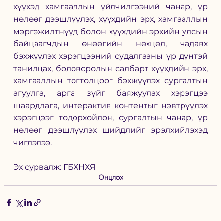
хүүхэд хамгааллын үйлчилгээний чанар, үр 
нөлөөг дээшлүүлэх, хүүхдийн эрх, хамгааллын 
мэргэжилтнүүд болон хүүхдийн эрхийн улсын 
байцаагчдын өнөөгийн нөхцөл, чадавх 
бэхжүүлэх хэрэгцээний судалгааны үр дүнтэй 
танилцах, боловсролын салбарт хүүхдийн эрх, 
хамгааллын тогтолцоог бэхжүүлэх сургалтын 
агуулга, арга зүйг баяжуулах хэрэгцээ 
шаардлага, интерактив контентыг нэвтрүүлэх 
хэрэгцээг тодорхойлон, сургалтын чанар, үр 
нөлөөг дээшлүүлэх шийдлийг эрэлхийлэхэд 
чиглэлээ.
Эх сурвалж: ГБХНХЯ
Онцлох