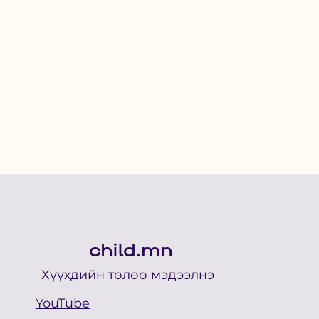
child.mn
Хүүхдийн төлөө мэдээлнэ
YouTube