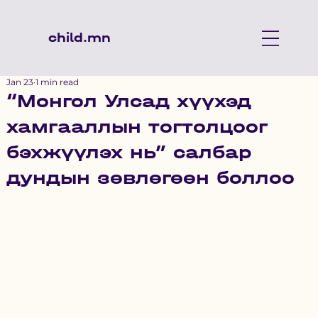
child.mn
Jan 23
1 min read
“Монгол Улсад хүүхэд
хамгааллын тогтолцоог
бэхжүүлэх нь” салбар
дундын зөвлөгөөн боллоо