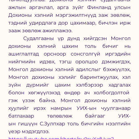
ажлын аргачлал, арга зүйг Финланд улсын 
Дохионы хэлний мэргэжилтнүүд заж зөвлөж, 
тэдний удирдлага дор цахимаар, бичлэн ирж 
зааж зөвлөж ажиллажээ.
	Судалгааны үр дүнд хийгдсэн Монгол 
дохионы хэлний цахим толь бичиг нь 
ашиглалтад орсноор сонсголгүй иргэдийн 
нийгмийн идэвх, тэгш оролцоо дэмжигдэх, 
Монгол дохионы хэлний адилслыг бэхжүүлэх, 
Монгол дохионы хэлийг баримтжуулах, хэл 
зүйн дүрмийг цахим хэлбэрээр хадгалах 
болон хөгжүүлэхэд өндөр ач холбогдолтой  
гэж үзэж байна. Монгол дохионы хэлний 
хуулийг ирэх намрын УИХ-ын чуулганаар 
батлахаар төлөвлөж байгааг 
УИХ-
ын гишүүн С.Зулпхар толь бичгийн нээлтийн 
үеэр мэдэгдлээ. 