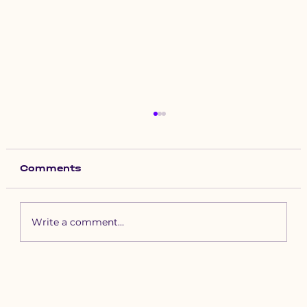
Comments
Write a comment...
Зүүн бүсийн хурд наадамд
бүртгүүлэх уяачдын
анхааралд