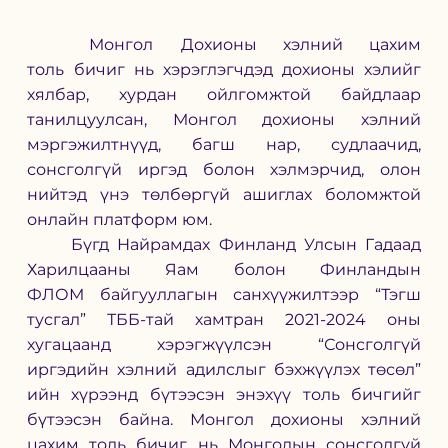
	Монгол
Дохионы хэлний цахим 
толь
бичиг нь хэрэглэгчдэд дохионы хэлийг 
хялбар, хурдан ойлгомжтой байдлаар 
танилцуулсан, Монгол дохионы хэлний 
мэргэжилтнүүд, багш нар, судлаачид, 
сонсголгүй иргэд болон хэлмэрчид, олон 
нийтэд үнэ төлбөргүй ашиглах боломжтой 
онлайн платформ юм.
	Бүгд Найрамдах Финланд Улсын Гадаад 
Харилцааны Яам болон Финландын 
ФЛОМ
байгууллагын санхүүжилтээр “Тэгш 
тусгал” ТББ-тай хамтран 2021-2024 оны 
хугацаанд хэрэгжүүлсэн “Сонсголгүй 
иргэдийн хэлний адилслыг бэхжүүлэх төсөл” 
ийн хүрээнд бүтээсэн энэхүү толь бичгийг 
бүтээсэн байна. Монгол дохионы хэлний 
цахим толь бичиг нь Монголын сонсголгүй 