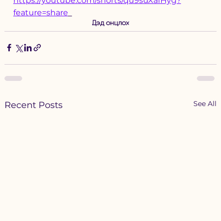
https://youtube.com/shorts/qu9suXafHyg?
feature=share
Дэд онцлох
See All
Recent Posts