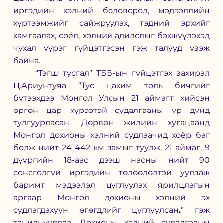
иргэдийн хэлний боловсрол, мэдээллийн 
хүртээмжийг сайжруулах, тэдний эрхийг 
хамгаалах, соёл, хэлний адилслыг бэхжүүлэхэд 
чухал үүрэг гүйцэтгэсэн гэж талууд үзэж 
байна.
	“Тэгш тусгал” ТББ-ын гүйцэтгэх захирал 
Ц.Ариунтуяа “Тус цахим толь бичгийг 
бүтээхдээ Монгол Улсын 21 аймагт хийсэн 
өргөн цар хүрээтэй судалгааны үр дүнд 
тулгуурласан. Дөрвөн жилийн хугацаанд 
Монгол дохионы хэлний судлаачид хоёр баг 
болж нийт 24 442 км замыг туулж, 21 аймаг, 9 
дүүргийн 18-аас дээш насны нийт 90 
сонсголгүй иргэдийн төлөөлөлтэй уулзаж 
баримт мэдээлэл цуглуулах ярилцлагын 
аргаар Монгол дохионы хэлний эх 
судлагдахуун өгөгдлийг цуглуулсан
.
” гэж 
танилцууллаа. Дохионы хэлний судалгааны 