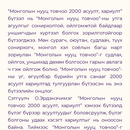
“Монголын нууц товчоо 2000 асуулт, хариулт” 
бүтээл нь “Монголын нууц товчоо”-ны утга 
агуулгыг сонирхолтой, ойлгомжтой байдлаар 
уншигчдын хүртээл болгох зорилготойгоор 
бүтээгджээ. Мөн сурагч, оюутан, судлаач, түүх 
сонирхогч, монгол хэл соёлын багш нарт 
зориулан “Монголын нууц товчоо”-г судлах, 
ойлгох, уншихад дөхөм болгосон гарын авлага 
ч гэж ойлгож болно. “Монголын нууц товчоо”-
ны үг, өгүүлбэр бүрийн утга санааг 2000 
асуулт хариултад тулгуурлан бүтээсэн нь энэ 
бүтээлийн онцлог. 
Сэтгүүлч О.Эрдэнэчимэг “Монголын нууц 
товчоо: 2000 асуулт, хариулт” хэмээх бүтээлд 
бүлэг бүрээр асуултуудыг боловсруулж, бүлэг 
болгоны удаах хэсэгт хариултыг нь оноосон 
байна. Тиймээс “Монголын нууц товчоо”-г 