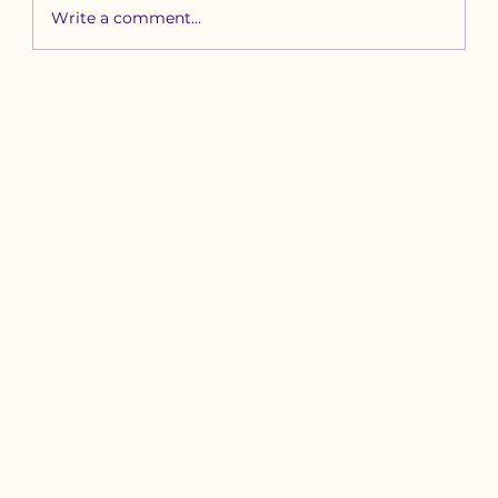
Write a comment...
Зүүн бүсийн хурд наадамд
бүртгүүлэх уяачдын
анхааралд