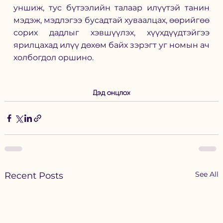
уншиж, тус бүтээлийн талаар илүүтэй танин 
мэдэж, мэдлэгээ бусадтай хуваалцах, өөрийгөө 
сорих дадлыг хэвшүүлэх, хүүхдүүдтэйгээ 
ярилцахад илүү дөхөм байх зэрэгт уг номын ач 
холбогдол оршино.
Дэд онцлох
See All
Recent Posts