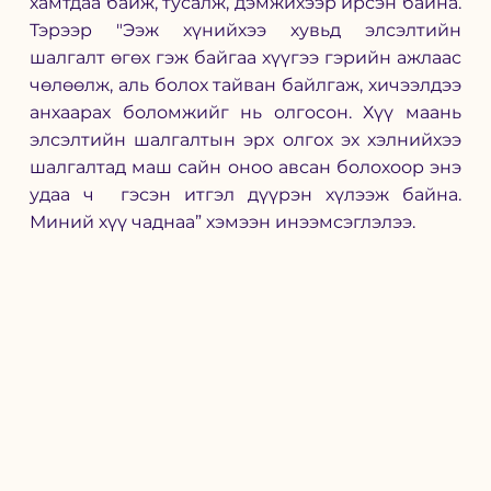
хамтдаа байж, тусалж, дэмжихээр ирсэн байна. 
Тэрээр "
Ээж хүнийхээ хувьд элсэлтийн 
шалгалт өгөх гэж байгаа хүүгээ гэрийн ажлаас 
чөлөөлж, аль болох тайван байлгаж, хичээлдээ 
анхаарах боломжийг нь олгосон. Хүү маань 
элсэлтийн шалгалтын эрх олгох эх хэлнийхээ 
шалгалтад маш сайн оноо авсан болохоор энэ 
удаа ч  гэсэн итгэл дүүрэн хүлээж байна. 
Миний хүү чаднаа” хэмээн инээмсэглэлээ. 