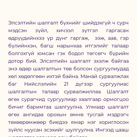
Элсэлтийн шалгалт бүхнийг шийдэхгүй ч сурч 
мэдсэн зүйл, хичээл зүтгэл гаргасан 
өдрүүдийнхээ үр дүнг гаргаж,  ээж, аав, гэр 
бүлийнхэн, багш нарынхаа итгэлийг талаар 
болгохгүй юмсан гэх бодол төгсөгч бүрийн 
дотор бий. Элсэлтийн шалгалт эхэлж байгаа 
энэ өдөр шалгалтын төв болсон сургуулиудад 
хөл хөдөлгөөн ихтэй байна.
 Манай сурвалжлах 
баг Нийслэлийн 21 дүгээр сургуулиас 
шалгалтын талаар сурвалжиллаа. Шалгалт 
өгөх сурагчид сургуулиар хаалгаар ормогцоо 
бичиг баримтаа шалгуулна. Улмаар шалгалт 
өгөх ангидаа орохын өмнө тусгай мэдрэгч 
төхөөрөмжөөр биедээ ямар нэг хориглосон 
зүйлс нуусан эсэхийг шулгуулна. Ингээд цааш 