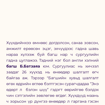
Хүүхдийнхээ өмнөөс догдолсон, санаа зовсон, 
амжилт ерөөсөн эцэг, эхчүүдээс гадна шавь 
нараа хүлээж буй багш нар ч сургуулийн 
гадна цуглажээ. Тэдний нэг бол англи хэлний 
багш Б.Батзаяа
 юм. Сургуулиас нь хичээл 
заадаг 26 хүүхэд нь өнөөдөр шалгалт өгч 
байгаа аж. Тэрээр "
Багшийн хувьд шалгалт 
өгөх өдрийн өглөө бэлтгэсэн сурагчдадаа “Энэ 
өдөрт л  бэлэн шүү” гэдэгт өөрийгөө бэлдэх 
чин сэтгэлийн зөвлөгөө өгдөг. Хүүхдүүд маань 
ч зорьсон үр дүнгээ өнөөдөр л гаргана гэсэн 