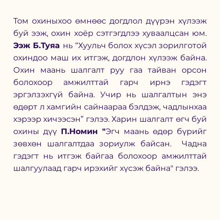
Том охиныхоо өмнөөс догдлол дүүрэн хүлээж 
буй ээж, охин хоёр сэтгэгдлээ хуваалцсан юм.
Ээж Б.Туяа 
нь
“Хуульч болох хүсэл зорилготой 
охиндоо маш их итгэж, догдлон хүлээж байна. 
Охин маань шалгалт руу гаа тайван орсон 
болохоор амжилттай гарч ирнэ гэдэгт 
эргэлзэхгүй байна. Учир нь шалгалтын энэ 
өдөрт л хамгийн сайнаараа бэлдэж, чадлынхаа 
хэрээр хичээсэн” гэлээ. Харин шалгалт өгч буй 
охины дүү 
П.Номин "
Эгч маань өдөр бүрийг 
зөвхөн шалгалтдаа зориулж байсан.  Чадна 
гэдэгт нь итгэж байгаа болохоор амжилттай 
шалгуулаад гарч ирэхийг хүсэж байна" гэлээ. 