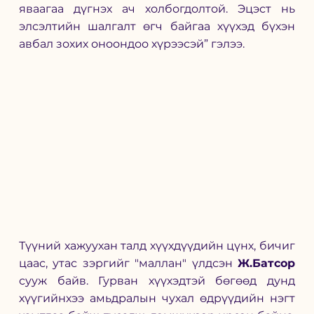
яваагаа дүгнэх ач холбогдолтой. Эцэст нь 
элсэлтийн шалгалт өгч байгаа хүүхэд бүхэн 
авбал зохих оноондоо хүрээсэй” гэлээ. 
Түүний хажуухан талд хүүхдүүдийн цүнх, бичиг 
цаас, утас зэргийг "маллан" үлдсэн 
Ж.Батсор 
сууж байв. Гурван хүүхэдтэй бөгөөд дунд 
хүүгийнхээ амьдралын чухал өдрүүдийн нэгт 