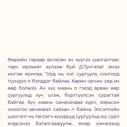
Өөрийн гараар өсгөсөн ач хүүгээ шалгалтаас 
гарч ирэхийг хүлээж буй Д.Тунгалаг эмээ 
ингэж ярилаа. 
“Урд нь нэг сургууль сонгоод 
түүндээ л бэлддэг байлаа. Харин орчин үед их 
өөр болжээ. Ач хүү маань л гэхэд арван өөр 
сургуульд хүч үзэж, бүртгүүлсэн сурагтай 
байгаа. Хүү маань санасандаа хүрч, зорьсон 
оноогоо авчихвал сайхан л байна. Элсэлтийн 
шалгалт нь төгсөгч хүүхдүүд сургуульд юу сурч 
мэдсэнээ баталгаажуулж, ямар хэмжээнд 