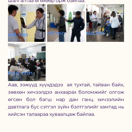
шалгалтаа өгөхөөр орж байлаа. 
Аав, ээжүүд хүүхдэдээ  ая тухтай, тайван байх, 
зөвхөн хичээлдээ анхаарах боломжийг олгож 
өгсөн бол багш нар дан ганц хичээлийн 
давтлага бус сэтгэл зүйн бэлтгэлийг хамтад нь 
хийсэн талаараа хуваалцаж байлаа. 