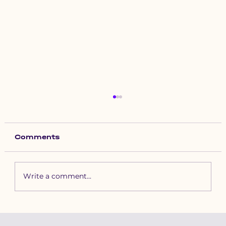
Comments
Write a comment...
Зүүн бүсийн хурд наадамд
бүртгүүлэх уяачдын