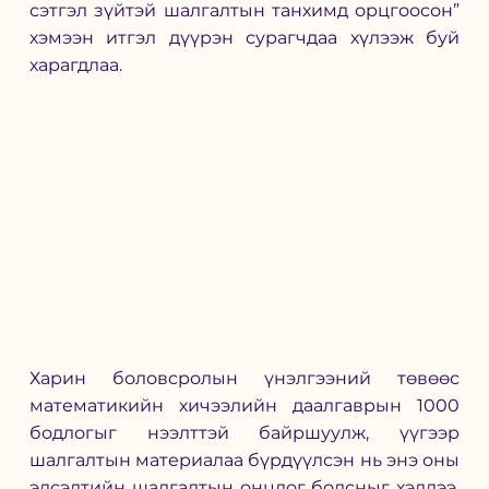
сэтгэл зүйтэй шалгалтын танхимд орцгоосон” 
хэмээн итгэл дүүрэн сурагчдаа хүлээж буй 
харагдлаа. 
Харин боловсролын үнэлгээний төвөөс 
математикийн хичээлийн даалгаврын 1000 
бодлогыг нээлттэй байршуулж, үүгээр 
шалгалтын материалаа бүрдүүлсэн нь энэ оны 
элсэлтийн шалгалтын онцлог болсныг хэллээ. 