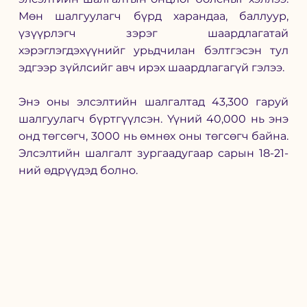
Мөн шалгуулагч бүрд харандаа, баллуур, 
үзүүрлэгч зэрэг шаардлагатай 
хэрэглэгдэхүүнийг урьдчилан бэлтгэсэн тул 
эдгээр зүйлсийг авч ирэх шаардлагагүй гэлээ. 
Энэ оны элсэлтийн шалгалтад 43,300 гаруй 
шалгуулагч бүртгүүлсэн. Үүний 40,000 нь энэ 
онд төгсөгч, 3000 нь өмнөх оны төгсөгч байна. 
Элсэлтийн шалгалт зургаадугаар сарын 18-21-
ний өдрүүдэд болно. 