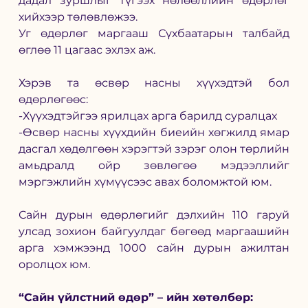
дадал зуршлыг түгээх нөлөөллийн өдөрлөг 
хийхээр төлөвлөжээ. 
Уг өдөрлөг маргааш Сүхбаатарын талбайд 
өглөө 11 цагаас эхлэх аж. 
Хэрэв та өсвөр насны хүүхэдтэй бол 
өдөрлөгөөс:
-Хүүхэдтэйгээ ярилцах арга барилд суралцах 
-Өсвөр насны хүүхдийн биеийн хөгжилд ямар 
дасгал хөдөлгөөн хэрэгтэй зэрэг олон төрлийн 
амьдралд ойр зөвлөгөө мэдээллийг 
мэргэжлийн хүмүүсээс авах боломжтой юм. 
Сайн дурын өдөрлөгийг дэлхийн 110 гаруй 
улсад зохион байгуулдаг бөгөөд маргаашийн 
арга хэмжээнд 1000 сайн дурын ажилтан 
оролцох юм. 
“Сайн үйлстний өдөр” – ийн хөтөлбөр: