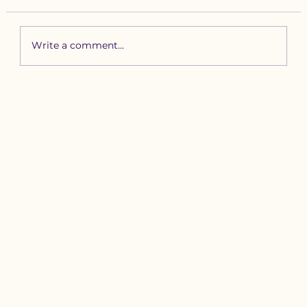
Write a comment...
Зүүн бүсийн хурд наадамд
бүртгүүлэх уяачдын
анхааралд