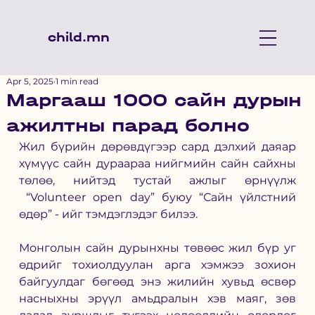
child.mn
Apr 5, 2025
1 min read
Маргааш 1000 сайн дурын
ажилтны парад болно
Жил бүрийн дөрөвдүгээр сард дэлхий даяар 
хүмүүс сайн дураараа нийгмийн сайн сайхны 
төлөө, нийтэд тустай ажлыг өрнүүлж 
 “Volunteer open day” буюу “Сайн үйлстний 
өдөр” - ийг тэмдэглэдэг билээ. 
Монголын сайн дурынхны төвөөс жил бүр уг 
өдрийг тохиолдуулан арга хэмжээ зохион 
байгуулдаг бөгөөд энэ жилийн хувьд өсвөр 
насныхны эрүүл амьдралын хэв маяг, зөв 