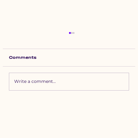
Comments
Write a comment...
Зүүн бүсийн хурд наадамд
бүртгүүлэх уяачдын
анхааралд