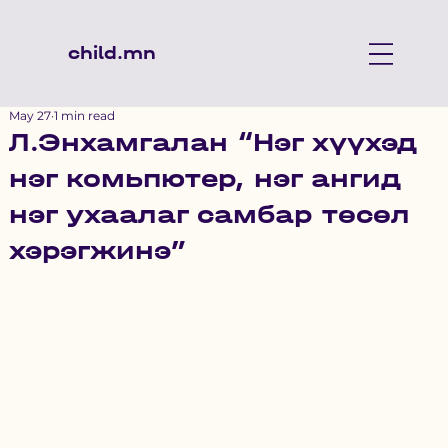
child.mn
May 27
1 min read
Л.Энхамгалан “Нэг хүүхэд
нэг комьпютер, нэг ангид
нэг ухаалаг самбар төсөл
хэрэгжинэ”