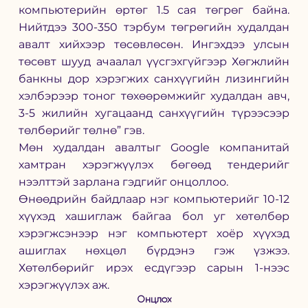
компьютерийн өртөг 1.5 сая төгрөг байна. 
Нийтдээ 300-350 тэрбум төгрөгийн худалдан 
авалт хийхээр төсөвлөсөн. Ингэхдээ улсын 
төсөвт шууд ачаалал үүсгэхгүйгээр Хөгжлийн 
банкны дор хэрэгжих санхүүгийн лизингийн 
хэлбэрээр тоног төхөөрөмжийг худалдан авч, 
3-5 жилийн хугацаанд санхүүгийн түрээсээр 
төлбөрийг төлнө” гэв.
Мөн худалдан авалтыг Google компанитай 
хамтран хэрэгжүүлэх бөгөөд тендерийг 
нээлттэй зарлана гэдгийг онцоллоо.
Өнөөдрийн байдлаар нэг компьютерийг 10-12 
хүүхэд хашиглаж байгаа бол уг хөтөлбөр 
хэрэгжсэнээр нэг компьютерт хоёр хүүхэд 
ашиглах нөхцөл бүрдэнэ гэж үзжээ. 
Хөтөлбөрийг ирэх есдүгээр сарын 1-нээс 
хэрэгжүүлэх аж.
Онцлох