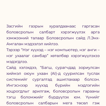
Засгийн газрын хуралдаанаас гаргасан 
боловсролын салбарт хэрэгжүүлэх арга 
хэмжээний талаар Боловсролын сайд Л.Энх-
Амгалан мэдээлэл хийлээ.
Тэрээр “Нэг хүүхэд – нэг компьютер, нэг анги – 
нэг ухаалаг самбар” хөтөлбөр хэрэгжүүлэхээ 
мэдэгдлээ.
Сайд хэлэхдээ, “Багш, сурагчдад зориулсан 
хиймэл оюун ухаан (AI)-д суурилсан туслах 
системийг сургалтад ашиглахаар болсон. 
Ингэснээр хүүхэд бүрийн мэдлэгийн 
хоцрогдлыг арилгаж, боловсролын гарааны 
тэгш боломжийг бүрдүүлэх юм. Үүнийг 
боловсролын салбарын мега төсөл гэж 