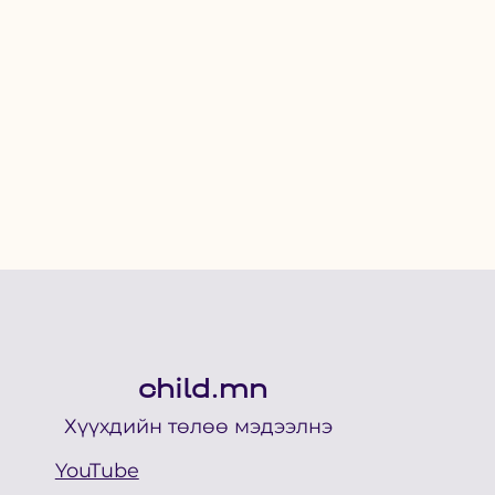
child.mn
Хүүхдийн төлөө мэдээлнэ
YouTube