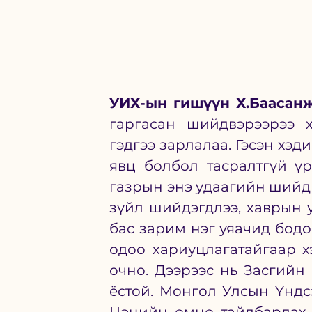
УИХ-ын гишүүн Х.Баасанж
гаргасан шийдвэрээрээ х
гэдгээ зарлалаа. Гэсэн хэд
явц болбол тасралтгүй үр
газрын энэ удаагийн шийдв
зүйл шийдэгдлээ, хаврын 
бас зарим нэг уяачид бодо
одоо хариуцлагатайгаар х
очно. Дээрээс нь Засгийн
ёстой. Монгол Улсын Үндс