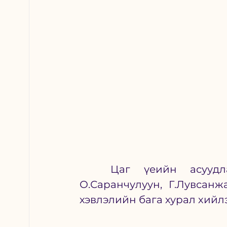
	Цаг үеийн асуудлаар УИХ-ын гишүүн Х.Баасанжаргал, 
О.Саранчулуун, Г.Лувсанж
хэвлэлийн бага хурал хийлэ