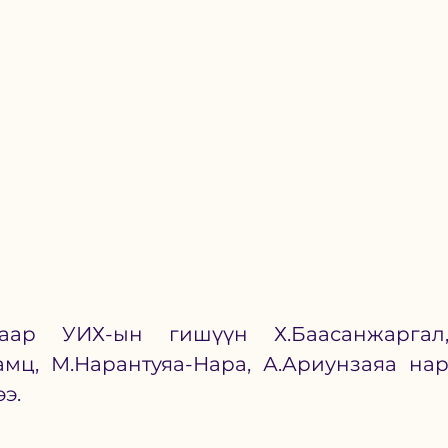
амц, М.Нарантуяа-Нара, А.Ариунзаяа нар
э. 