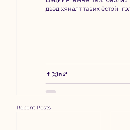
Цэцийн өмнө тайлбарлах 
дээд хяналт тавих ёстой
" гэ
Recent Posts