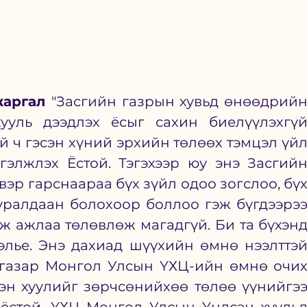
аргал 
"
Засгийн газрын хувьд өнөөдрийн
ууль дээдлэх ёсыг сахин биелүүлэхгүй
ий ч гэсэн хүний эрхийн төлөөх тэмцэл үйл
гэлжлэх Ёстой. Тэгэхээр юу энэ Засгийн
эр гарснаараа бүх зүйл одоо зогслоо, бүх
уралдаан болохоор боллоо гэж бүгдээрээ
ж ажлаа төлөвлөж магадгүй. Би та бүхэнд
элье. Энэ дахиад шүүхийн өмнө нээлттэй
 газар Монгол Улсын ҮХЦ-ийн өмнө очих
эн хуулийг зөрчсөнийхөө төлөө үүнийгээ