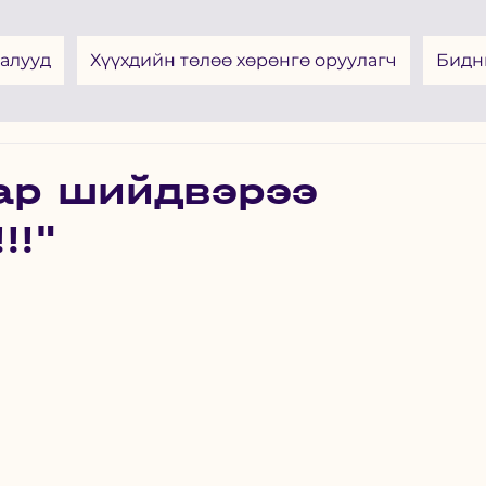
алууд
Хүүхдийн төлөө хөрөнгө оруулагч
Бидн
зар шийдвэрээ
!!"