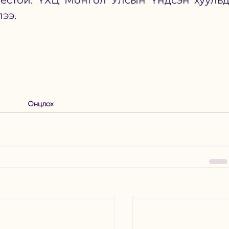
ёстой. ҮХЦ Монгол Улсын Үндсэн хуульд
лээ.  
Онцлох