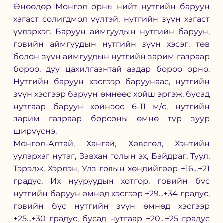
Өнөөдөр Монгол орны нийт нутгийн баруун 
хагаст солигдмол үүлтэй, нутгийн зүүн хагаст 
үүлэрхэг. Баруун аймгуудын нутгийн баруун, 
говийн аймгуудын нутгийн зүүн хэсэг, төв 
болон зүүн аймгуудын нутгийн зарим газраар 
бороо, дуу цахилгаантай аадар бороо орно. 
Нутгийн баруун хэсгээр баруунаас, нутгийн 
зүүн хэсгээр баруун өмнөөс хойш эргэж, бусад 
нутгаар баруун хойноос 6-11 м/с, нутгийн 
зарим газраар борооны өмнө түр зуур 
ширүүснэ. 
Монгол-Алтай, Хангай, Хөвсгөл, Хэнтийн 
уулархаг нутаг, Завхан голын эх, Байдраг, Туул, 
Тэрэлж, Хэрлэн, Улз голын хөндийгөөр +16...+21 
градус, Их нууруудын хотгор, говийн бүс 
нутгийн баруун өмнөд хэсгээр +29...+34 градус, 
говийн бүс нутгийн зүүн өмнөд хэсгээр 
+25...+30 градус, бусад нутгаар +20...+25 градус 