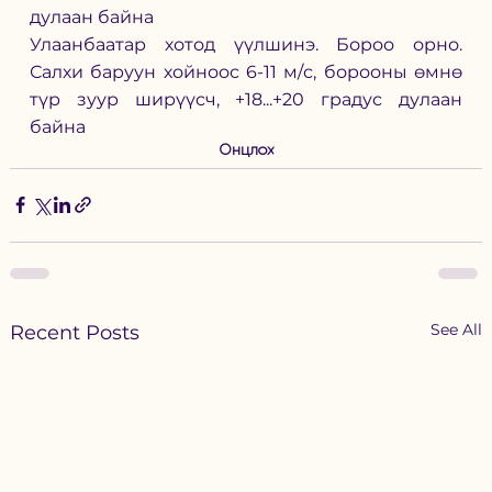
дулаан байна
Улаанбаатар хотод үүлшинэ. Бороо орно. 
Салхи баруун хойноос 6-11 м/с, борооны өмнө 
түр зуур ширүүсч, +18...+20 градус дулаан 
байна
Онцлох
See All
Recent Posts