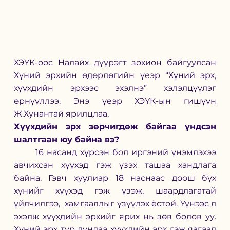
ХЭҮК-оос Налайх дүүрэгт зохион байгуулсан 
Хүний эрхийн өдөрлөгийн үеэр “Хүний эрх, 
хүүхдийн эрхээс эхэлнэ” хэлэлцүүлэг 
өрнүүллээ. Энэ үеэр ХЭҮК-ын гишүүн 
Ж.Хунантай ярилцлаа. 
Хүүхдийн эрх зөрчигдөж байгаа үндсэн 
шалтгаан юу байна вэ? 
	16 насанд хүрсэн бол иргэний үнэмлэхээ 
авчихсан хүүхэд гэж үзэх ташаа хандлага 
байна. Гэвч хуулиар 18 наснаас доош бүх 
хүнийг хүүхэд гэж үзэж, шаардлагатай 
үйлчилгээ,  хамгааллыг үзүүлэх ёстой. Үүнээс л 
эхэлж хүүхдийн эрхийг ярих нь зөв болов уу. 
Хүний эрх тур дундаа хүүхдийн эрх гэж яагаад 