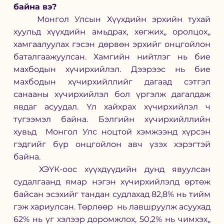
байна вэ? 
	Монгол Улсын Хүүхдийн эрхийн тухай 
хуульд хүүхдийн амьдрах, хөгжих,, оролцох,, 	
хамгаалуулах гэсэн дөрвөн эрхийг онцгойлон 
баталгаажуулсан. Хамгийн нийтлэг нь бие 
махбодын хүчирхийлэл. Дээрээс нь бие 
махбодын хүчирхийллийг дагаад сэтгэл 
санааны хүчирхийлэл бол үргэлж дагалдаж 
явдаг асуудал. Үл хайхрах хүчирхийлэл ч 
түгээмэл байна. Бэлгийн хүчирхийллийн 
хувьд  Монгол Улс ноцтой хэмжээнд хүрсэн 
гэдгийг бүр онцгойлон авч үзэх хэрэгтэй 
байна. 
	ХЭҮК-оос хүүхдүүдийн дунд явуулсан 
судалгаанд ямар нэгэн хүчирхийлэлд өртөж 
байсан эсэхийг тандан судлахад 82,8% нь тийм 
гэж хариулсан. Төрлөөр  нь лавшруулж асуухад 
62% нь үг хэлээр доромжлох, 50,2% нь чимхэх,, 