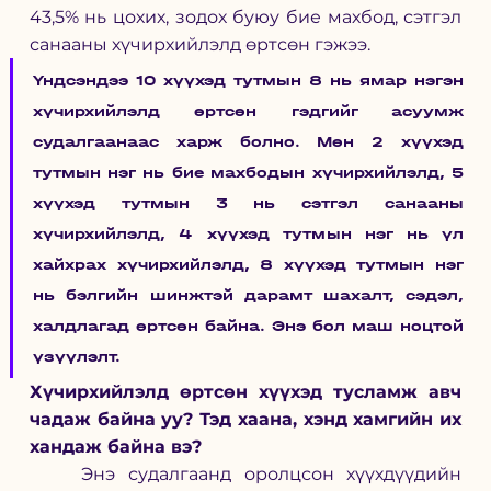
43,5% нь цохих, зодох буюу бие махбод, сэтгэл 
санааны хүчирхийлэлд өртсөн гэжээ. 
Үндсэндээ 10 хүүхэд тутмын 8 нь ямар нэгэн 
хүчирхийлэлд өртсөн гэдгийг асуумж 
судалгаанаас харж болно. Мөн 2 хүүхэд 
тутмын нэг нь бие махбодын хүчирхийлэлд, 5 
хүүхэд тутмын 3 нь сэтгэл санааны 
хүчирхийлэлд, 4 хүүхэд тутмын нэг нь үл 
хайхрах хүчирхийлэлд, 8 хүүхэд тутмын нэг 
нь бэлгийн шинжтэй дарамт шахалт, сэдэл, 
халдлагад өртсөн байна. Энэ бол маш ноцтой 
үзүүлэлт. 
Хүчирхийлэлд өртсөн хүүхэд тусламж авч 
чадаж байна уу? Тэд хаана, хэнд хамгийн их 
хандаж байна вэ? 
	Энэ судалгаанд оролцсон хүүхдүүдийн 