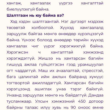
хангаж, хамгаалах үүргээ хангалттай 
биелүүлэхгүй байна. 
Шалтгаан нь юу байна вэ? 
  Хэд хэдэн шалтгаантай. Нэг дүгээрт мэдээж 
төсөвтэй холбоотой. Хүүхэд хамгаалалд 
зарцуулж байгаа мөнгө өнөөдөр хүрэлцээгүй 
байна. Үүнээс болоод өнөөдөр төрийн хүүхэд 
хамгаалах чиг үүрэг хэрэгжихгүй байна. 
Хэрэгжсэн ч хангалттай хэмжээнд 
хэрэгждэггүй. Жишээ нь хамтарсан багийн 
гишүүд ажлаа гүйцэтгэсэн гээд урамшуулал 
огт чаддаггүй. Маш их ачаалалтай, стресстэй, 
бага цалинтай ийм ажлын байранд хүмүүс 
тогтвортой ажилладаггүй. Хамтарсан багийн 
хэрэгцээнд ашиглах унаа тэрэг байхгүй. 
Унаанд зарцуулах мөнгө нь байдаггүй. Дандаа 
тусламжаар. Улсын хэмжээний 450 дотоор 
байрны талаас илүү хувь нь 90 оноос өмнө 