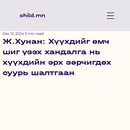
child.mn
Dec 12, 2024
3 min read
Ж.Хунан: Хүүхдийг өмч
шиг үзэх хандалга нь
хүүхдийн эрх зөрчигдөх
суурь шалтгаан