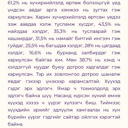
61,2% нь хүчирхийлэлд өртөж болзошгүй үед 
үндсэн авдаг арга хэмжээ нь зугтах гэж 
хариулсан. Харин хүчирхийлэлд өртсөн үедээ 
ээж аавдаа хэлж тусламж хүсдэг, 43,5% нь 
найздаа хэлдэг, 35,3% нь туслаарай гэж 
хашхирдаг, 31,5% нь намайг битгий ингээч гэж 
гуйдаг, 25,5% нь багшдаа хэлдэг, 28% нь цагдаад 
хэлдэг, 16,6% нь бурханд залбирдаг гэж 
хариулсан байгаа юм. Мөн 38,7% нь хэнд ч 
хэлдэггүй нуудаг буюу дотроо хадгалдаг гэж 
хариулсан. Тэр их зовлонгоо дотроо шаналж 
явдаг гэхээр үнэхээр харамсалтай. Хүүхэд 
гэдэг эрх эдлэгч. Ямар ч тохиолдолд эрх 
эдлэгч байна шүү. Насанд хүрсэн хүний өмнө 
хүүхэд хэзээ ч үүрэг хүлээгч биш. Тиймээс 
хүүхдийн эрхийг эдлүүлж хамгаалах нь хүн 
бүрийн үүрэг гэдгийг сайтар ойлгох хэрэгтэй 
байна. 