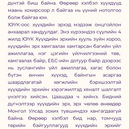
дүнтэй биш байна. Өөрөөр хэлбэл хүүхдүүд 
маань хохирсоор л байгаа нь үүний нотолгоо 
болж байгаа юм. 
ХЭҮК-оос хүүхдийн эрхэд мэдээж онцгойлон 
анхаарал хандуулдаг. Энэ хүрээндээ сүүлийн 4 
жилд ХЭҮК Хүүхдийн эрхийн хууль зүйн хороо, 
хүүхдийн эрх хамгаалах хамтарсан багийн үйл 
ажиллагаа, нэг цэгийн үйлчилгээний төв,  
хамгаалах байр, ЕБС-ийн дотуур байр дээрээс 
нь зуслангийн үйл ажиллагаа, хагас болон 
бүтэн өнчин хүүхэд, байнгын асаргаа 
шаардлагатай хөгжлийн бэрхшээлтэй 
хүүхдийн эрхийн хэрэгжилтэд хяналт шалгалт 
үнэлгээ хийсэн. Цаашдаа ч хийнэ. Бидний 
дүгнэлтээр хүүхдийн эрх, эрх чөлөө өнөөдөр 
Монгол Улсад зохих түвшиндээ хангагдаагүй 
байна. Өөрөөр хэлбэл бид нар, томчууд 
төрийн байгууллагууд хүүхдийн эрхийг 