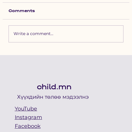
Comments
Write a comment...
Фото сурвалжилга: Уралдаанч
хүүхдийн аюулгүй байдлыг
нэгт тавьж наадацгаая!
child.mn
Хүүхдийн төлөө мэдээлнэ
YouTube
Instagram
Facebook