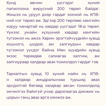
Хүнд өвчин үүсгэдэг хүний 
папиллома вирусний 200 төрөл байдаг. 
Жишээ нь уруул дээр гардаг хомхой нь ХПВ-
ний нэг төрөл аж. Эдгээр 200 төрлөөс хамгийн 
хоруу чанартай нь хавдар үүсгэдэг 18-р төрөл. 
Үүнээс умайн хүзүүний хавдар хамгийн 
түгээмэл нь ажээ. Харин эрэгтэйчүүдийн хувьд 
хошного, шодой, ам залгиурын хавдар 
түгээмэл үүсдэг байна. Мөн хүүхдийн хувьд 
эхээс төрөхдөө салиагаа залгиж, ам 
залгиураар халдвар авах тохиолдол гардаг гэв. 
Тархалтын хувьд 10 хүний найм нь ХПВ-
н халдвар амьдралынхаа туршид авах 
эрсдэлтэй бөгөөд халдвар авсан тохиолдолд 
эмчилгээ байхгүй учир дархлаагаа дэмжих нь 
цорын ганц авах арга хэмжээ аж. 