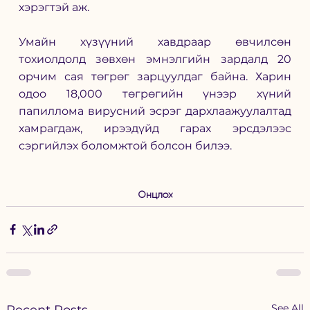
хэрэгтэй аж. 
Умайн хүзүүний хавдраар өвчилсөн 
тохиолдолд зөвхөн эмнэлгийн зардалд 20 
орчим сая төгрөг зарцуулдаг байна. Харин 
одоо 18,000 төгрөгийн үнээр хүний 
папиллома вирусний эсрэг дархлаажуулалтад 
хамрагдаж, ирээдүйд гарах эрсдэлээс 
сэргийлэх боломжтой болсон билээ. 
Онцлох
See All
Recent Posts