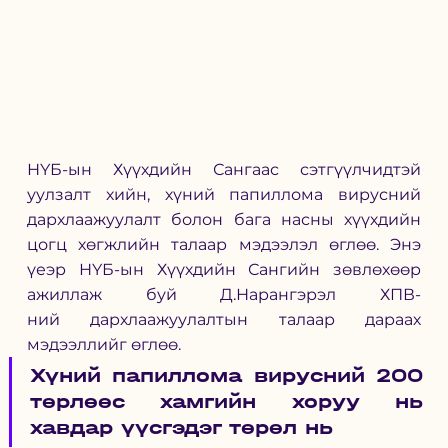
НҮБ-ын Хүүхдийн Сангаас сэтгүүлчидтэй 
уулзалт хийн, хүний папиллома вирусний 
дархлаажуулалт болон бага насны хүүхдийн 
цогц хөгжлийн талаар мэдээлэл өглөө. Энэ 
үеэр НҮБ-ын Хүүхдийн Сангийн зөвлөхөөр 
ажиллаж буй Д.Нарангэрэл ХПВ-
ний дархлаажуулалтын талаар дараах 
мэдээллийг өглөө. 
Хүний папиллома вирусний 200 
төрлөөс хамгийн хоруу нь 
хавдар үүсгэдэг төрөл нь 