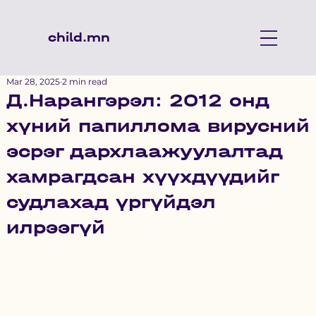
child.mn
Mar 28, 2025
2 min read
Д.Нарангэрэл: 2012 онд
хүний папиллома вирусний
эсрэг дархлаажуулалтад
хамрагдсан хүүхдүүдийг
судлахад үргүйдэл
илрээгүй