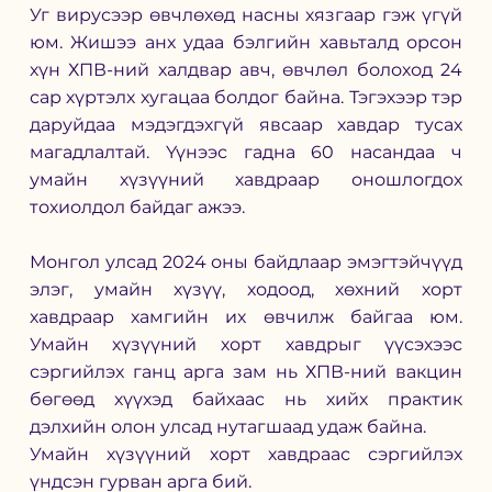
Уг вирусээр өвчлөхөд насны хязгаар гэж үгүй 
юм. Жишээ анх удаа бэлгийн хавьталд орсон 
хүн ХПВ-ний халдвар авч, өвчлөл болоход 24 
сар хүртэлх хугацаа болдог байна. Тэгэхээр тэр 
даруйдаа мэдэгдэхгүй явсаар хавдар тусах 
магадлалтай. Үүнээс гадна 60 насандаа ч 
умайн хүзүүний хавдраар оношлогдох 
тохиолдол байдаг ажээ. 
Монгол улсад 2024 оны байдлаар эмэгтэйчүүд 
элэг, умайн хүзүү, ходоод, хөхний хорт 
хавдраар хамгийн их өвчилж байгаа юм. 
Умайн хүзүүний хорт хавдрыг үүсэхээс 
сэргийлэх ганц арга зам нь ХПВ-ний вакцин 
бөгөөд хүүхэд байхаас нь хийх практик 
дэлхийн олон улсад нутагшаад удаж байна. 
Умайн хүзүүний хорт хавдраас сэргийлэх 
үндсэн гурван арга бий. 