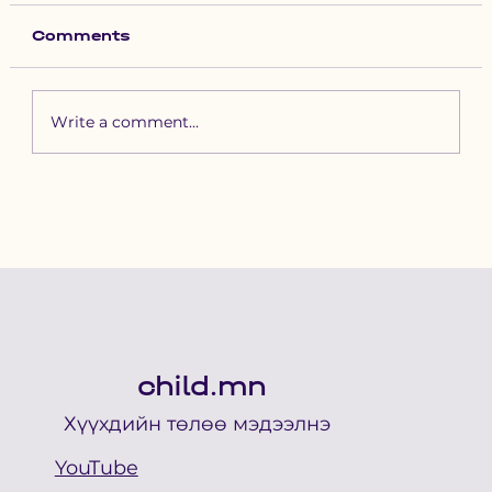
Comments
Write a comment...
Сүүлийн 14 хоногт 53 хүүхэд
угаарын хийнд хорджээ
child.mn
Хүүхдийн төлөө мэдээлнэ
YouTube