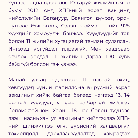
Үүнээс гадна одоогоос 10 гаруй жилийн өмнө 
буюу 2012 онд ХПВ-ний эсрэг вакцинд 
нийслэлийн Багануур, Баянгол дүүрэг, орон 
нутгаас Өмнөговь, Сэлэнгэ аймагт нийт 925 
хүүхдийг хамруулж байжээ. Хүүхдүүдийг тав 
болон 11 жилийн хугацаатай тандан судалсан. 
Ингэхэд үргүйдэл илрээгүй. Мөн хавдраар 
өвчлөх эрсдэл 11 жилийн дараа 100 хувь 
байхгүй болсон гэж үзжээ. 
Манай улсад одоогоор 11 настай охид, 
хөвгүүдэд хүний папиллома вирусний эсрэг 
вакциныг хийж байгаа бөгөөд нэмээд 13, 14 
настай хүүхдүүд ч үнэ төлбөргүй хийлгэх 
боломжтой юм. Харин 18 нас болон түүнээс 
дээш насныхан уг вакциныг хийлгэхдээ ХПВ-
ний шинжилгээ өгч, вурисний халдваргүй 
тохиолдолд дархлаажуулалтад хамрагдах 