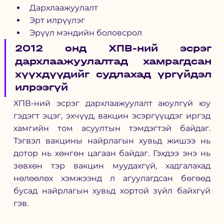
Дархлаажуулалт 
Эрт илрүүлэг 
Эрүүл мэндийн боловсрол 
2012 онд ХПВ-ний эсрэг 
дархлаажуулалтад хамрагдсан 
хүүхдүүдийг судлахад үргүйдэл 
илрээгүй 
ХПВ-ний эсрэг дархлаажуулалт аюулгүй юу 
гэдэгт эцэг, эхчүүд, вакцин эсэргүүцдэг иргэд 
хамгийн том асуултын тэмдэгтэй байдаг. 
Тэгвэл вакцины найрлагын хувьд жишээ нь 
дотор нь хөнгөн цагаан байдаг. Гэхдээ энэ нь 
зөвхөн тэр вакцин муудахгүй, хадгалахад 
нөлөөлөх хэмжээнд л агуулагдсан бөгөөд 
бусад найрлагын хувьд хортой зүйл байхгүй 
гэв. 