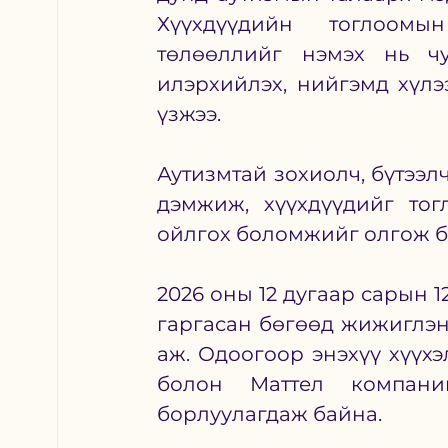
Хүүхдүүдийн тоглоомы
төлөөллийг нэмэх нь чу
илэрхийлэх, нийгэмд хүл
үзжээ. 
Аутизмтай зохиолч, бүтээл
дэмжиж, хүүхдүүдийг тог
ойлгох боломжийг олгож ба
2026 оны 12 дугаар сарын 
гаргасан бөгөөд жижиглэнг
аж. Одоогоор энэхүү хүүхэ
болон Маттел компани
борлуулагдаж байна. 