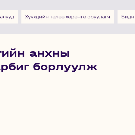
алууд
Хүүхдийн төлөө хөрөнгө оруулагч
Бидн
гийн анхны
арбиг борлуулж