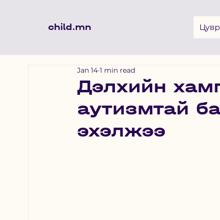
child.mn
Цувр
Jan 14
1 min read
Дэлхийн хам
аутизмтай б
эхэлжээ