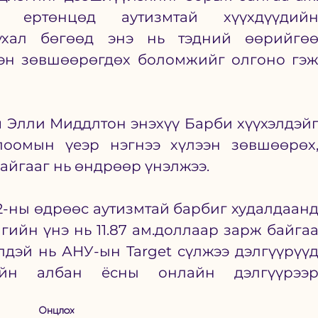
н ертөнцөд аутизмтай хүүхдүүдийн
хал бөгөөд энэ нь тэдний өөрийгөө
ээн зөвшөөрөгдөх боломжийг олгоно гэж
ч Элли Миддлтон энэхүү Барби хүүхэлдэйг
лоомын үеэр нэгнээ хүлээн зөвшөөрөх,
йгааг нь өндрөөр үнэлжээ. 
12-ны өдрөөс аутизмтай барбиг худалдаанд
ийн үнэ нь 11.87 ам.доллаар зарж байгаа
лдэй нь АНУ-ын Target сүлжээ дэлгүүрүүд
йн албан ёсны онлайн дэлгүүрээр
Онцлох