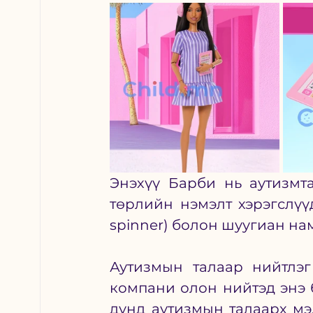
Энэхүү Барби нь аутизмта
төрлийн нэмэлт хэрэгслүү
spinner) болон шуугиан нам
Аутизмын талаар нийтлэг
компани олон нийтэд энэ б
дунд аутизмын талаарх мэ