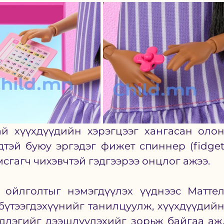
й хүүхдүүдийн хэрэгцээг хангасан олон
дтэй буюу 
эргэдэг фижет спиннер (fidget
сгагч чихэвчтэй 
гэдгээрээ онцлог ажээ. 
 ойлголтыг нэмэгдүүлэх үүднээс Маттел
үтээгдэхүүнийг танилцуулж, хүүхдүүдийн
длэгийг дээшлүүлэхийг зорьж байгаа аж.