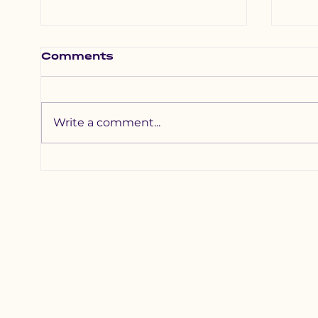
Comments
Write a comment...
Хотхоны бага
Зүү
сургуульд 2200
наа
гаруй хүүхдийг
уяа
хамруулна