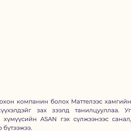
охон компанин болох Маттелээс хамгийн
үхэлдэйг зах зээлд танилцууллаа. Уг
й хүмүүсийн ASAN гэх сүлжээнээс санал,
 бүтээжээ. 