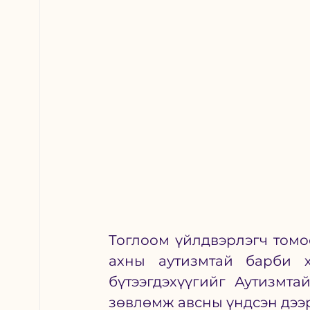
Тоглоом үйлдвэрлэгч томо
ахны аутизмтай барби хү
бүтээгдэхүүгийг Аутизмта
зөвлөмж авсны үндсэн дээр