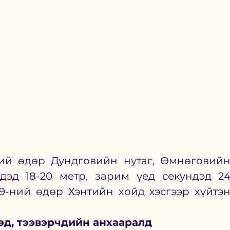
ний өдөр Дундговийн нутаг, Өмнөговийн
дэд 18-20 метр, зарим үед секундэд 24
9-ний өдөр Хэнтийн хойд хэсгээр хүйтэн
эд, тээвэрчдийн анхааралд