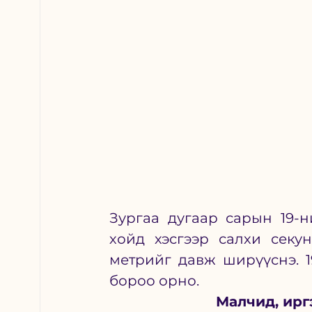
Зургаа дугаар сарын 19-
хойд хэсгээр салхи секун
метрийг давж ширүүснэ. 1
бороо орно.
Малчид, ирг