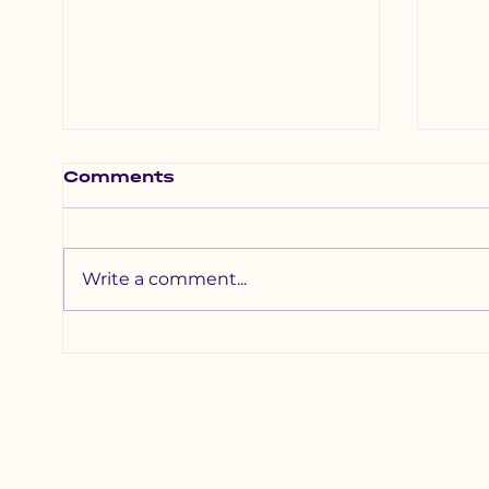
Comments
Write a comment...
Хотхоны бага
Зүү
сургуульд 2200
наа
гаруй хүүхдийг
уяа
хамруулна