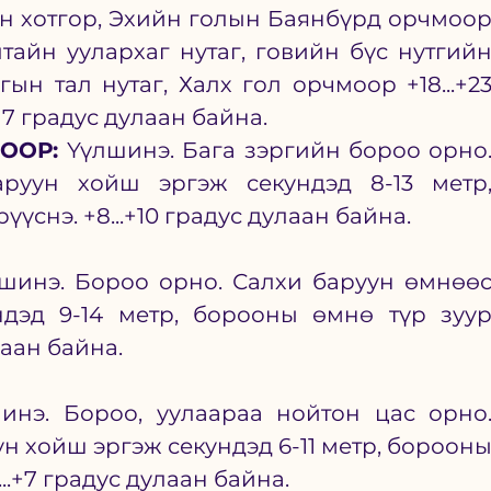
дын хотгор, Эхийн голын Баянбүрд орчмоор
лтайн уулархаг нутаг, говийн бүс нутгийн
ын тал нутаг, Халх гол орчмоор +18...+23
+17 градус дулаан байна.
ООР: 
Үүлшинэ. Бага зэргийн бороо орно.
руун хойш эргэж секундэд 8-13 метр,
үснэ. +8...+10 градус дулаан байна.
шинэ. Бороо орно. Салхи баруун өмнөөс
дэд 9-14 метр, борооны өмнө түр зуур
лаан байна.
инэ. Бороо, уулаараа нойтон цас орно.
н хойш эргэж секундэд 6-11 метр, борооны
..+7 градус дулаан байна.