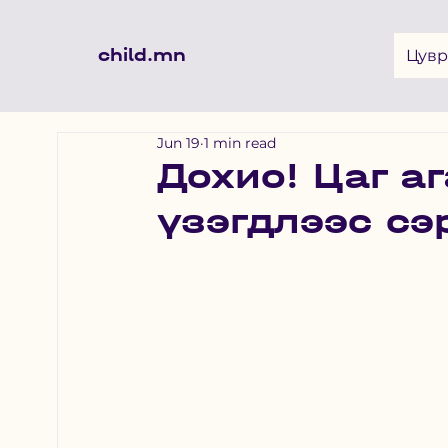
child.mn
Цувр
Jun 19
1 min read
Дохио! Цаг а
үзэгдлээс с