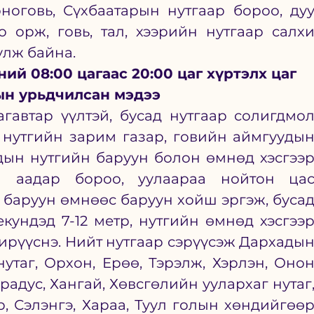
ноговь, Сүхбаатарын нутгаар бороо, дуу
 орж, говь, тал, хээрийн нутгаар салхи
улж байна.
ний 08:00 цагаас 20:00 цаг хүртэлх цаг 
ын урьдчилсан мэдээ
гавтар үүлтэй, бусад нутгаар солигдмол
 нутгийн зарим газар, говийн аймгуудын
дын нутгийн баруун болон өмнөд хэсгээр
й аадар бороо, уулаараа нойтон цас
р баруун өмнөөс баруун хойш эргэж, бусад
кундэд 7-12 метр, нутгийн өмнөд хэсгээр
ширүүснэ. Нийт нутгаар сэрүүсэж Дархадын
нутаг, Орхон, Ерөө, Тэрэлж, Хэрлэн, Онон
радус, Хангай, Хөвсгөлийн уулархаг нутаг,
, Сэлэнгэ, Хараа, Туул голын хөндийгөөр