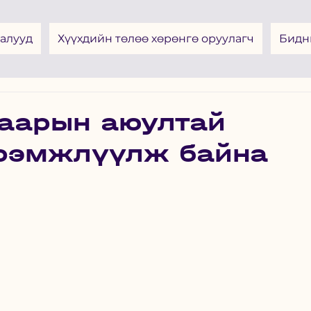
алууд
Хүүхдийн төлөө хөрөнгө оруулагч
Бидн
гаарын аюултай
эрэмжлүүлж байна