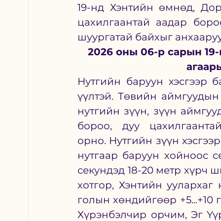
19-нд Хэнтийн өмнөд, Дор
цахилгаантай аадар бороо
шуургатай байхыг анхаару
2026 оны 06-р сарын 19-
агаар
Нутгийн баруун хэсгээр ба
үүлтэй. Төвийн аймгуудын
нутгийн зүүн, зүүн аймгуу
бороо, дуу цахилгаанта
орно. Нутгийн зүүн хэсгээ
нутгаар баруун хойноос се
секундэд 18-20 метр хүрч 
хотгор, Хэнтийн уулархаг 
голын хөндийгөөр +5...+10 г
Хүрэнбэлчир орчим, Эг Үүр