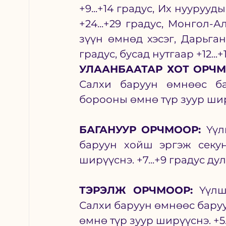
+9...+14 градус, Их нууруу
+24...+29 градус, Монгол-А
зүүн өмнөд хэсэг, Дарьганг
градус, бусад нутгаар +12...
УЛААНБААТАР ХОТ ОРЧМ
Салхи баруун өмнөөс ба
борооны өмнө түр зуур ширү
БАГАНУУР ОРЧМООР: 
Үүл
баруун хойш эргэж секун
ширүүснэ. +7...+9 градус ду
ТЭРЭЛЖ ОРЧМООР: 
Үүлш
Салхи баруун өмнөөс баруу
өмнө түр зуур ширүүснэ. +5.