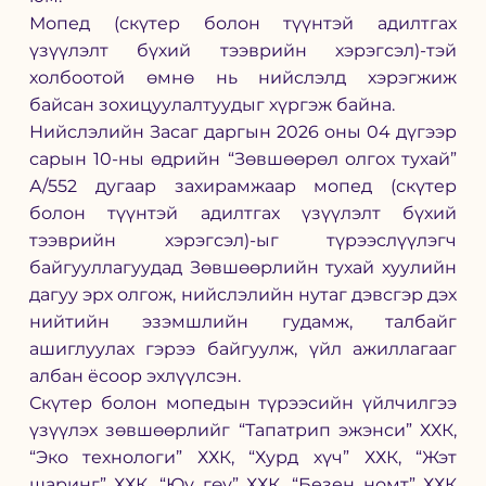
Мопед (скүтер болон түүнтэй адилтгах 
үзүүлэлт бүхий тээврийн хэрэгсэл)-тэй 
холбоотой өмнө нь нийслэлд хэрэгжиж 
байсан зохицуулалтуудыг хүргэж байна.
Нийслэлийн Засаг даргын 2026 оны 04 дүгээр 
сарын 10-ны өдрийн “Зөвшөөрөл олгох тухай” 
А/552 дугаар захирамжаар мопед (скүтер 
болон түүнтэй адилтгах үзүүлэлт бүхий 
тээврийн хэрэгсэл)-ыг түрээслүүлэгч 
байгууллагуудад Зөвшөөрлийн тухай хуулийн 
дагуу эрх олгож, нийслэлийн нутаг дэвсгэр дэх 
нийтийн эзэмшлийн гудамж, талбайг 
ашиглуулах гэрээ байгуулж, үйл ажиллагааг 
албан ёсоор эхлүүлсэн.
Скүтер болон мопедын түрээсийн үйлчилгээ 
үзүүлэх зөвшөөрлийг “Тапатрип эжэнси” ХХК, 
“Эко технологи” ХХК, “Хурд хүч” ХХК, “Жэт 
шаринг” ХХК, “Юү гөү” ХХК, “Безен номт” ХХК 