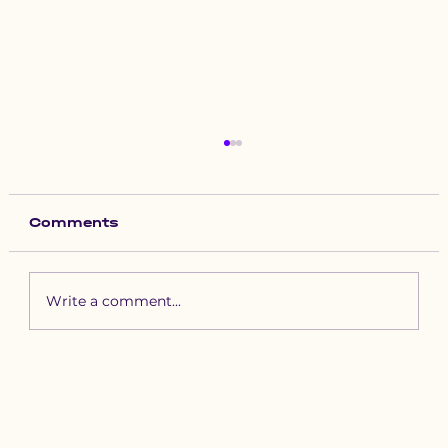
Comments
Write a comment...
Зүүн бүсийн хурд наадамд
бүртгүүлэх уяачдын
анхааралд