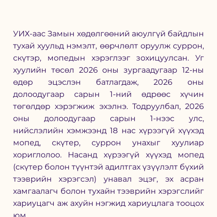
УИХ-аас Замын хөдөлгөөний аюулгүй байдлын 
тухай хуульд нэмэлт, өөрчлөлт оруулж суррон, 
скүтэр, мопедын хэрэглээг зохицуулсан. Уг 
хуулийн төсөл 2026 оны зургаадугаар 12-ны 
өдөр эцэслэн батлагдаж, 2026 оны 
долоодугаар сарын 1-ний өдрөөс хүчин 
төгөлдөр хэрэгжиж эхэлнэ. Тодруулбал, 2026 
оны долоодугаар сарын 1-нээс улс, 
нийслэлийн хэмжээнд 18 нас хүрээгүй хүүхэд 
мопед, скүтер, суррон унахыг хуулиар 
хориглолоо. Насанд хүрээгүй хүүхэд мопед 
(скүтер болон түүнтэй адилтгах үзүүлэлт бүхий 
тээврийн хэрэгсэл) унавал эцэг, эх асран 
хамгаалагч болон тухайн тээврийн хэрэгслийг 
хариуцагч аж ахуйн нэгжид хариуцлага тооцох 
юм.