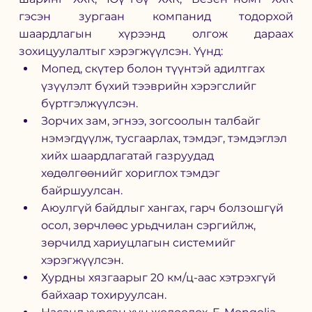
гэсэн зургаан компанид тодорхой 
шаардлагын хүрээнд олгож дараах 
зохицуулалтыг хэрэгжүүлсэн. Үүнд:
Мопед, скүтер болон түүнтэй адилтгах 
үзүүлэлт бүхий тээврийн хэрэгслийг 
бүртгэлжүүлсэн.
Зорчих зам, эгнээ, зогсоолын талбайг 
нэмэгдүүлж, тусгаарлах, тэмдэг, тэмдэглэл 
хийх шаардлагатай газруудад 
хөдөлгөөнийг хориглох тэмдэг 
байршуулсан.
Аюулгүй байдлыг хангах, гарч болзошгүй 
осол, зөрчлөөс урьдчилан сэргийлж, 
зөрчилд хариуцлагын системийг 
хэрэгжүүлсэн.
Хурдны хязгаарыг 20 км/ц-аас хэтрэхгүй 
байхаар тохируулсан.