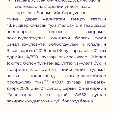
Насанд хүрсэн хүн жолоодох, Е-Mongolia 
системээр нэвтэрсний үндсэн дээр 
түрээслэх боломжийг бүрдүүлсэн.
Үүний дараа Авлигатай тэмцэх газрын 
“Шийдвэр хянасан тухай” албан бичгээр дээрх 
зөвшөөрөл олгосон захирамж, 
зохицуулалтуудыг хүчингүй болгох тухай 
санал ирүүлсэнтэй холбогдуулан Нийслэлийн 
Засаг даргын 2026 оны 06 дугаар сарын 02-ны 
өдрийн А/820 дугаар захирамжаар “Мопед 
(скүтер болон түүнтэй адилтгах үзүүлэлт бүхий 
тээврийн хэрэгсэл)-ыг нийслэлийн гудамж, 
замын хөдөлгөөнд хязгаарлалттайгаар 
оролцуулах тухай” А/387 дугаар захирамж, 
дээрх 2026 оны 04 дүгээр сарын 10-ны өдрийн 
“Зөвшөөрөл олгох тухай” А/552 дугаар 
захирамжуудыг хүчингүй болгоод байна.