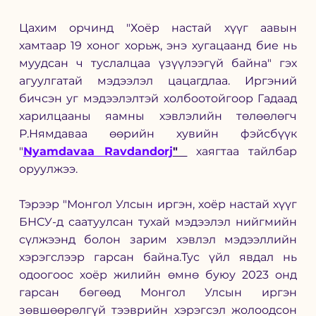
Цахим орчинд "Хоёр настай хүүг аавын 
хамтаар 19 хоног хорьж, энэ хугацаанд бие нь 
муудсан ч туслалцаа үзүүлээгүй байна" гэх 
агуулгатай мэдээлэл цацагдлаа. Иргэний 
бичсэн уг мэдээлэлтэй холбоотойгоор Гадаад 
харилцааны яамны хэвлэлийн төлөөлөгч 
Р.Нямдаваа өөрийн хувийн фэйсбүүк 
"
Nyamdavaa Ravdandorj
" 
 хаягтаа тайлбар 
оруулжээ. 
Тэрээр "
Монгол Улсын иргэн, хоёр настай хүүг 
БНСУ-д саатуулсан тухай мэдээлэл нийгмийн 
сүлжээнд болон зарим хэвлэл мэдээллийн 
хэрэгслээр гарсан байна.Тус үйл явдал нь 
одоогоос хоёр жилийн өмнө буюу 2023 онд 
гарсан бөгөөд Монгол Улсын иргэн 
зөвшөөрөлгүй тээврийн хэрэгсэл жолоодсон 