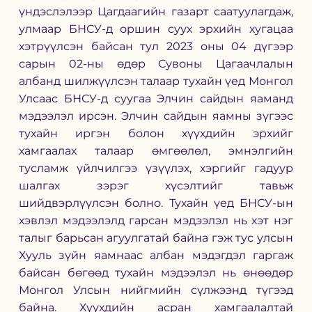
үндэслэлээр Цагдаагийн газарт саатуулагдаж, 
улмаар БНСУ-д оршин суух эрхийн хугацаа 
хэтрүүлсэн байсан тул 2023 оны 04 дүгээр 
сарын 02-ны өдөр Сувоны Цагаачлалын 
албанд шилжүүлсэн талаар тухайн үед Монгол 
Улсаас БНСУ-д суугаа Элчин сайдын яаманд 
мэдээлэл ирсэн. Элчин сайдын яамны зүгээс 
тухайн иргэн болон хүүхдийн эрхийг 
хамгаалах талаар өмгөөлөл, эмнэлгийн 
тусламж үйлчилгээ үзүүлэх, хэргийг гадуур 
шалгах зэрэг хүсэлтийг тавьж 
шийдвэрлүүлсэн болно. Тухайн үед БНСУ-ын 
хэвлэл мэдээлэлд гарсан мэдээлэл нь хэт нэг 
талыг барьсан агуулгатай байна гэж тус улсын 
Хууль зүйн яамнаас албан мэдэгдэл гаргаж 
байсан бөгөөд тухайн мэдээлэл нь өнөөдөр 
Монгол Улсын нийгмийн сүлжээнд түгээд 
байна. Хүүхдийн асран хамгаалалтай 