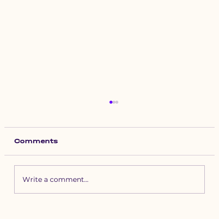
Comments
Write a comment...
Зүүн бүсийн хурд наадамд