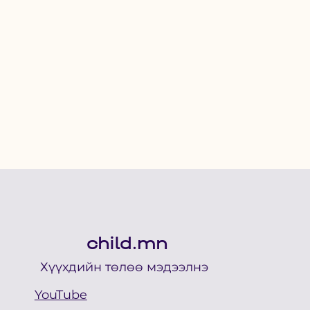
child.mn
Хүүхдийн төлөө мэдээлнэ
YouTube