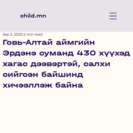
child.mn
Sep 3, 2025
2 min read
Говь-Алтай аймгийн
Эрдэнэ суманд 430 хүүхэд
хагас дээвэртэй, салхи
сийгсэн байшинд
хичээллэж байна