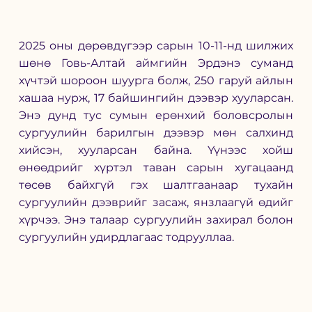
2025 оны дөрөвдүгээр сарын 10-11-нд шилжих 
шөнө Говь-Алтай аймгийн Эрдэнэ суманд 
хүчтэй шороон шуурга болж, 250 гаруй айлын 
хашаа нурж, 17 байшингийн дээвэр хууларсан. 
Энэ дунд тус сумын ерөнхий боловсролын 
сургуулийн барилгын дээвэр мөн салхинд 
хийсэн, хууларсан байна. Үүнээс хойш 
өнөөдрийг хүртэл таван сарын хугацаанд 
төсөв байхгүй гэх шалтгаанаар тухайн 
сургуулийн дээврийг засаж, янзлаагүй өдийг 
хүрчээ. Энэ талаар сургуулийн захирал болон 
сургуулийн удирдлагаас тодрууллаа. 