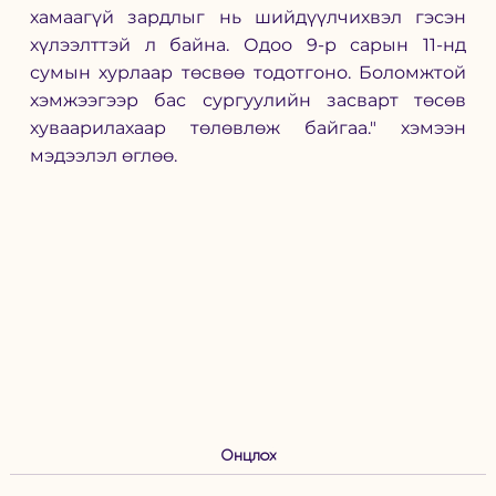
хамаагүй зардлыг нь шийдүүлчихвэл гэсэн 
хүлээлттэй л байна. Одоо 9-р сарын 11-нд 
сумын хурлаар төсвөө тодотгоно. Боломжтой 
хэмжээгээр бас сургуулийн засварт төсөв 
хуваарилахаар төлөвлөж байгаа." хэмээн 
мэдээлэл өглөө. 
Онцлох