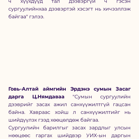
ч хүүхдүүд тал дээвэргүй ч гэсэн 
сургуулийнхаа дээвэртэй хэсэгт нь хичээллэж 
байгаа" гэлээ. 
Говь-Алтай аймгийн Эрдэнэ сумын Засаг 
дарга Ц.Нямдаваа
 "Сумын сургуулийн 
дээврийг засах ажил санхүүжилтгүй гацсан 
байна. Хавраас хойш л санхүүжилтийг нь 
шийдүүлэх гээд хөөцөлдөж байгаа. 
Сургуулийн барилгыг засах зардлыг улсын 
нөөцөөс гаргах шийдвэр УИХ-ын даргын 