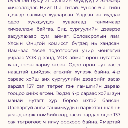
бүлэгтэй буюу 21 бүлгийн хүүхдүүд 2 ээлжээр 
хичээллэдэг. Нийт 11 ангитай. Үүнээс 6 ангийн 
дээвэр салхинд хууларсан. Үлдсэн ангиуддаа 
одоо хүүхдүүдээ хуваагаад танхимаар 
хичээллэж байгаа. Бид сургуулийн дээврээ 
засуулахаар сум, аймаг, Боловсролын яам, 
Улсын Онцгой комисст бүгдэд нь хандсан. 
Яамнаас төсөв тодотгоогүй учир мөнгөгүй 
учраас УОК-д ханд, УОК аймаг орон нутагтаа 
ханд гэсэн хариу өгсөн. Одоо орон нутгаас л 
нааштай шийдэж өгөхийг хүлээж байна. 4-р 
сараас хойш анх сургуулийн дээврийг засах 
зардал 137 сая төгрөг гэж гамшгийн дараах 
тооцоо хийж өгсөн. Гэхдээ 4-р сараас хойш зун 
манай нутагт хур бороо ихтэй байсан. 
Дээвэргүй анги танхимуудын паркетан шал нь 
усанд норж пөмбийгөөд, засах зардал одоо 137 
сая төгрөгөөс ч илүү орохоор байна. Ямартай 