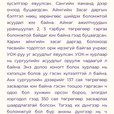
хүсэлтээр явуулсан. Сангийн яаманд дээр 
очоод буцаагдсан. Аймгийн Засаг даргын 
бэлтгэл нөөц хөрөнгөөс шийдэх боломжтой 
асуудал юм байна. Аймаг ажилтнуудын 
урамшуулал 2, 3 тэрбум төгрөгөөр гаргах 
боломжтой байдаг юм байна гээд буцаагдсан. 
Харин аймгийн засаг даргад болохоор 
төсвийн тодотгол орж ирэхгүй байгаа учраас 
УОК-руу уг асуудлыг явуулсан. УОК-н хурлаар 
нь сургуулийн асуудлыг оруулж чадаагүй л 
байна. Энэ долоо хоногт болох хурлаар нь 
хэлэлцэх болов уу гэсэн хүлээлттэй л байна. 
Анх сургуулийн дээврийг 137 сая төгрөгөөр 
засварлах юм байна гэсэн тооцоо гаргасан ч 
одоо бол зунжин орсон бороо, элэгдэл 
хоргодол гээд 350 сая төгрөгөөр засварлах 
шаардлагатай болсон. Тэгээд их дүнгээр нь 
боломжгүй бол бүр анхны дүнгээр нь ч 