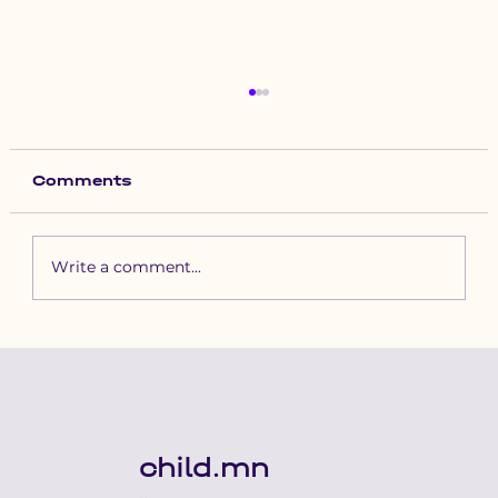
Comments
Write a comment...
Зүүн бүсийн хурд наадамд
бүртгүүлэх уяачдын
анхааралд
child.mn