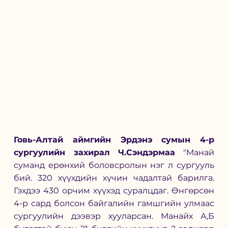
Говь-Алтай аймгийн Эрдэнэ сумын 4-р 
сургуулийн захирал Ч.Сэндэрмаа
 "Манай 
суманд ерөнхий боловсролын нэг л сургууль 
бий. 320 хүүхдийн хүчин чадалтай барилга. 
Гэхдээ 430 орчим хүүхэд суралцдаг. Өнгөрсөн 
4-р сард болсон байгалийн гамшгийн улмаас 
сургуулийн дээвэр хууларсан. Манайх А,Б 