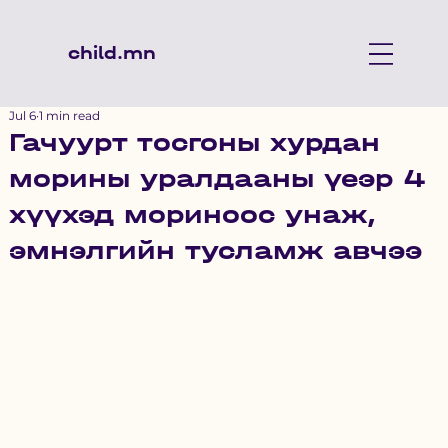
child.mn
Jul 6
1 min read
Гачуурт тосгоны хурдан
морины уралдааны үеэр 4
хүүхэд мориноос унаж,
эмнэлгийн тусламж авчээ