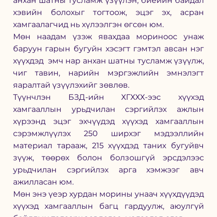
анхан шатны тусламж үзүүлэн, биеийн байдал 
хэвийн болохыг тогтоож, эцэг эх, асран 
хамгаалагчид нь хүлээлгэн өгсөн юм.
Мөн наадам үзэж явахдаа мориноос унаж 
баруун гарын бугуйн хэсэгт гэмтэл авсан нэг 
хүүхдэд  эмч нар анхан шатны тусламж үзүүлж, 
чиг тавин, нарийн мэргэжлийн эмнэлэгт 
яаралтай үзүүлэхийг зөвлөв.
Түүнчлэн БЗД-ийн ХГХХХ-ээс хүүхэд 
хамгааллын урьдчилан сэргийлэх ажлын 
хүрээнд эцэг эхчүүдэд хүүхэд хамгааллын 
сэрэмжлүүлэх 250 ширхэг мэдээллийн 
материал тарааж, 215 хүүхдэд таних бугуйвч 
зүүж, төөрөх болон болзошгүй эрсдэлээс 
урьдчилан сэргийлэх арга хэмжээг авч 
ажилласан юм.
Мөн энэ үеэр хурдан морины унаач хүүхдүүдэд 
хүүхэд хамгааллын багц гардуулж, аюулгүй 