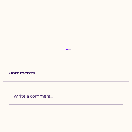
Comments
Write a comment...
Зүүн бүсийн хурд наадамд
бүртгүүлэх уяачдын
анхааралд