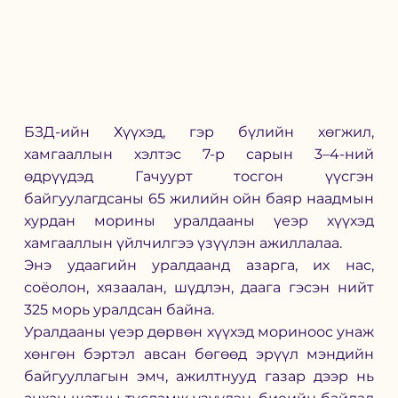
БЗД-ийн Хүүхэд, гэр бүлийн хөгжил, 
хамгааллын хэлтэс 7-р сарын 3–4-ний 
өдрүүдэд Гачуурт тосгон үүсгэн 
байгуулагдсаны 65 жилийн ойн баяр наадмын 
хурдан морины уралдааны үеэр хүүхэд 
хамгааллын үйлчилгээ үзүүлэн ажиллалаа.
Энэ удаагийн уралдаанд азарга, их нас, 
соёолон, хязаалан, шүдлэн, даага гэсэн нийт 
325 морь уралдсан байна.
Уралдааны үеэр дөрвөн хүүхэд мориноос унаж 
хөнгөн бэртэл авсан бөгөөд эрүүл мэндийн 
байгууллагын эмч, ажилтнууд газар дээр нь 