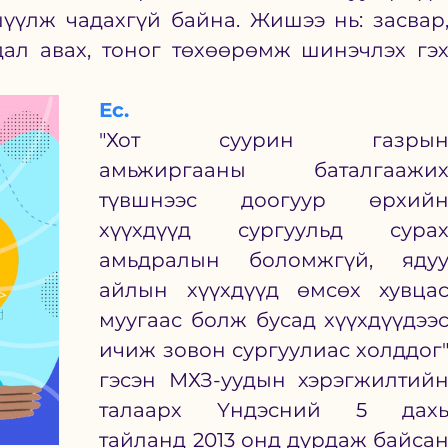
үүлж чадахгүй байна. Жишээ нь: засвар,
ал авах, тоног төхөөрөмж шинэчлэх гэх
Ес.
"Хот суурин газрын
амьжиргааны баталгаажих
түвшнээс доогуур өрхийн
хүүхдүүд сургуульд сурах
амьдралын боломжгүй, ядуу
айлын хүүхдүүд өмсөх хувцас
муугаас болж бусад хүүхдүүдээс
ичиж зовон сургуулиас холддог"
гэсэн МХЗ-уудын хэрэгжилтийн
талаарх Үндэсний 5 дахь
тайланд 2013 онд дурдаж байсан