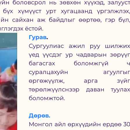
үйн боловсрол нь зөвхөн хүүхэд, залууст
 бүх хүмүүст урт хугацаанд үргэлжлэх,
йн сайхан аж байдлыг өөртөө, гэр бүл,
лэгдэх ёстой. 
Гурав
. 
Сургуулиас ажил руу шилжих
үед үүсдэг ур чадварын зөрүүг
багасгах боломжгүй ч
суралцахуйн агуулгыг
өргөжүүлж, арга зүйг
төрөлжүүлснээр даван туулах
боломжтой. 
Дөрөв.
Монгол айл өрхүүдийн ердөө 30