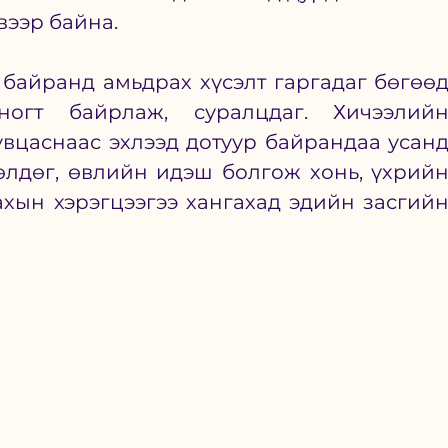
вээр байна. 
 байранд амьдрах хүсэлт гаргадаг бөгөөд
огт байрлаж, суралцдаг. Хичээлийн
увцаснаас эхлээд дотуур байрандаа усанд
өлдөг, өвлийн идэш болгож хонь, үхрийн
ахын хэрэгцээгээ хангахад эдийн засгийн