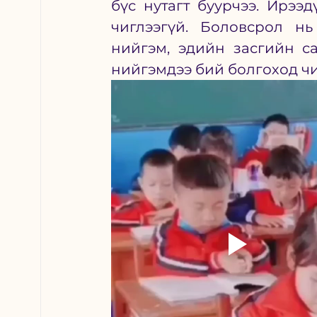
бүс нутагт буурчээ. Ирээд
чиглээгүй. Боловсрол нь
нийгэм, эдийн засгийн са
нийгэмдээ бий болгоход чиг