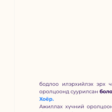
бодлоо илэрхийлэх эрх ч
оролцоонд суурилсан 
боло
Хоёр.
Ажиллах хүчний оролцоон