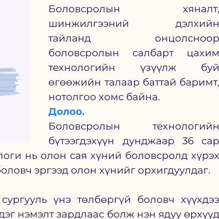
Боловсролын хяналт,
шинжилгээний дэлхийн
тайланд онцолсноор
боловсролын салбарт цахим
технологийн үзүүлж буй
өгөөжийн талаар баттай баримт,
нотолгоо хомс байна. 
Долоо.
Боловсролын технологийн
бүтээгдэхүүн дунджаар 36 сар
логи нь олон сая хүний боловсролд хүрэх
оловч эргээд олон хүнийг орхигдуулдаг. 
ургууль үнэ төлбөргүй боловч хүүхдээ
дэг нэмэлт зардлаас болж нэн ядуу өрхүүд