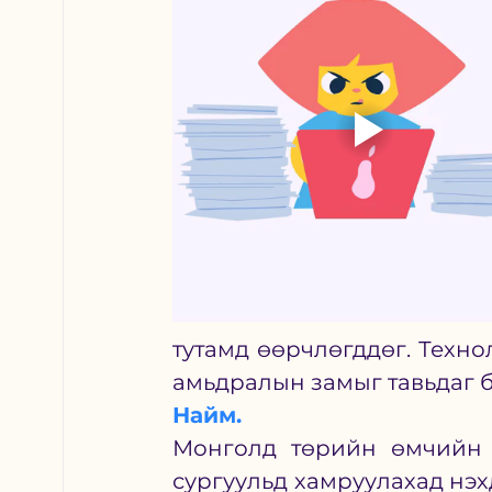
тутамд өөрчлөгддөг. Техно
амьдралын замыг тавьдаг б
Найм.
Монголд төрийн өмчийн с
сургуульд хамруулахад нэх