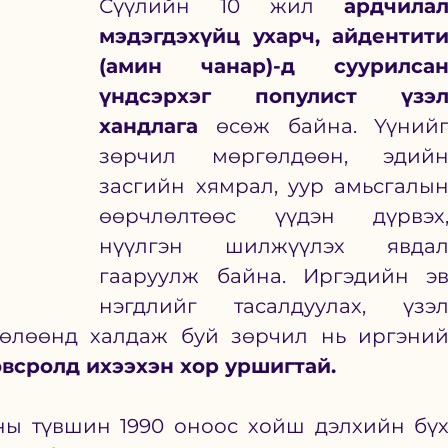
Сүүлийн 10 жил 
ардчилал
мэдэгдэхүйц ухарч, айдентити
(амин чанар)-д суурилсан
үндсэрхэг популист үзэл
хандлага
 өсөж байна. Үүнийг
зөрчил мөргөлдөөн, эдийн
засгийн хямрал, уур амьсгалын
өөрчлөлтөөс үүдэн дүрвэх,
нүүлгэн шилжүүлэх явдал
гааруулж байна. Иргэдийн эв
нэгдлийг тасалдуулах, үзэл
өлөөнд халдаж буй зөрчил нь иргэний
всролд ихээхэн хор уршигтай. 
ы түвшин 1990 оноос хойш дэлхийн бүх