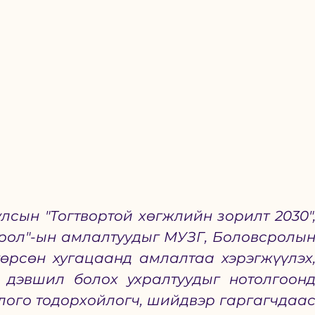
сын "Тогтвортой хөгжлийн зорилт 2030",
рол"-ын амлалтуудыг МУЗГ, Боловсролын
рсөн хугацаанд амлалтаа хэрэгжүүлэх,
 дэвшил болох ухралтуудыг нотолгоонд
лого тодорхойлогч, шийдвэр гаргагчдаас