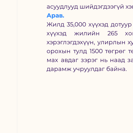
асуудлууд шийдэгдээгүй хэ
Арав. 
Жилд 35,000 хүүхэд дотуур
хүүхэд жилийн 265 хон
хэрэглэгдэхүүн, улирлын х
орохын тулд 1500 төгрөг т
мах авдаг зэрэг нь наад з
дарамж учруулдаг байна. 