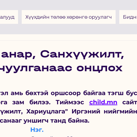
алууд
Хүүхдийн төлөө хөрөнгө оруулагч
Бидн
анар, Санхүүжилт,
чуулганаас онцлох
эл амь бөхтэй оршсоор байгаа тэгш бус
рга зам билээ. Тиймээс 
child.mn
 сайт 
үүжилт, Хариуцлага" Иргэний нийгмийн
 санааг уншигч танд байна. 
Нэг.