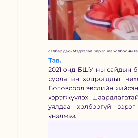
салбар дахь Мэдээлэл, харилцаа холбооны те
Тав.
2021 онд БШУ-ны сайдын б
сурлагын хоцрогдлыг нөхө
Боловсрол эвслийн хийсэн 
хэрэгжүүлэх шаардлагатай
уялдаа холбоогүй зэрэг
үнэлжээ. 