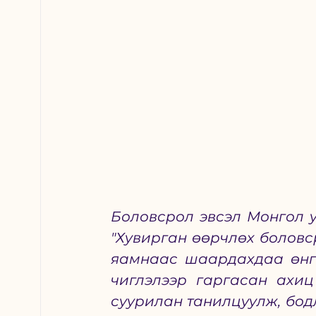
Боловсрол эвсэл Монгол ул
"Хувирган өөрчлөх боловс
яамнаас шаардахдаа өнгө
чиглэлээр гаргасан ахиц
суурилан танилцуулж, бод