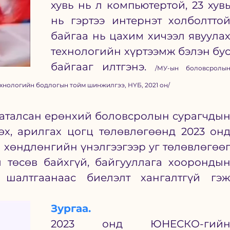
хувь нь л компьютертой, 23 хувь
нь гэртээ интернэт холболттой
байгаа нь цахим хичээл явуулах
технологийн хүртээмж бэлэн бус
байгааг илтгэнэ. 
/МУ-ын боловсролын
хнологийн бодлогын тойм шинжилгээ, НҮБ, 2021 он/
аталсан ерөнхий боловсролын сурагчдын
х, арилгах цогц төлөвлөгөөнд 2023 онд
хөндлөнгийн үнэлгээгээр уг төлөвлөгөөг
 төсөв байхгүй, байгууллага хоорондын
 шалтгаанаас биелэлт хангалтгүй гэж
Зургаа.
2023 онд ЮНЕСКО-гийн