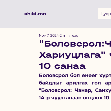
child.mn
Цувр
Nov 7, 2024
2 min read
"Боловсрол:Ч
Хариуцлага" 
10 санаа
Боловсрол бол өнөөг хүрт
байдлыг арилгах гол а
"Боловсрол: Чанар, Санх
14-р чуулганаас онцлох 10