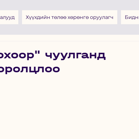
алууд
Хүүхдийн төлөө хөрөнгө оруулагч
Бидн
охоор" чуулганд
 оролцлоо