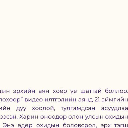
идын эрхийн аян хоёр үе шаттай боллоо.
охоор” видео илтгэлийн аянд 21 аймгийн
йн дуу хоолой, тулгамдсан асуудлаа
ээсэн. Харин өнөөдөр олон улсын охидын
 Энэ өдөр охидын боловсрол, эрх тэгш