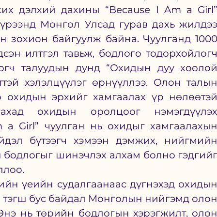
х дэлхий дахины “Because I Am a Girl”
үрээнд Монгол Улсад гурав дахь жилдээ
 зохион байгуулж байна. Чуулганд 1000
сэн илтгэл тавьж, бодлого тодорхойлогч
огч талуудын дунд “Охидын дуу хоолой
тэй хэлэлцүүлэг өрнүүллээ. Олон талын
р охидын эрхийг хамгаалах үр нөлөөтэй
ахад охидын оролцоог нэмэгдүүлэх
 a Girl” чуулган нь охидыг хамгаалахын
йдэл бүтээгч хэмээн дэмжих, нийгмийн
 бодлогыг шинэчлэх алхам болно гэдгийг
ллоо.
ийн үеийн судалгаанаас дүгнэхэд охидын
 тэгш бус байдал Монголын нийгэмд олон
Энэ нь төрийн бодлогын хэрэгжилт, олон