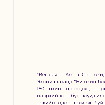
“Because I Am a Girl” ох
Эхний шатанд “Би охин бол
160 охин оролцож, өөри
илэрхийлсэн бүтээлүүд илг
эрхийн өдөр тохиож буй.