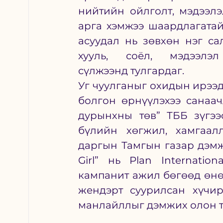
нийтийн ойлголт, мэдээлэл
арга хэмжээ шаардлагата
асуудал нь зөвхөн нэг сал
хууль, соёл, мэдээл
сүлжээнд тулгардаг.
Уг чуулганыг охидын ирээ
болгон өрнүүлэхээ санаач
дурынхны төв” ТББ зүгээс
бүлийн хөгжил, хамгаал
даргын Тамгын газар дэмж
Girl” нь Plan Internatio
кампанит ажил бөгөөд өнө
жендэрт суурилсан хүчир
манлайллыг дэмжих олон т