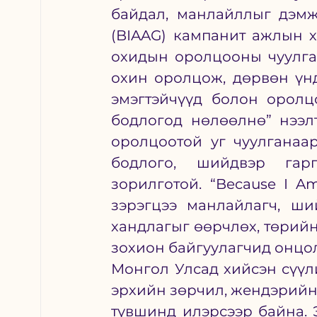
байдал, манлайллыг дэмжи
(BIAAG) кампанит ажлын х
охидын оролцооны чуулган
охин оролцож, дөрвөн үнд
эмэгтэйчүүд болон оролц
бодлогод нөлөөлнө” нээлт
оролцоотой уг чуулганаа
бодлого, шийдвэр гарг
зорилготой. “Because I Am
зэрэгцээ манлайлагч, ши
хандлагыг өөрчлөх, төрийн
зохион байгуулагчид онцо
Монгол Улсад хийсэн сүүл
эрхийн зөрчил, жендэрийн
түвшинд илэрсээр байна. 