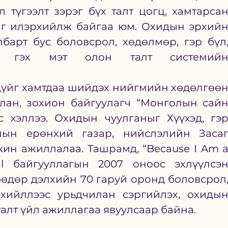
 түгээлт зэрэг бүх талт цогц, хамтарсан
йг илэрхийлж байгаа юм. Охидын эрхийн
барт бус боловсрол, хөдөлмөр, гэр бүл,
эл гэх мэт олон талт системийн
дүйг хамтдаа шийдэх нийгмийн хөдөлгөөн
лан, зохион байгуулагч “Монголын сайн
 хэллээ. Охидын чуулганыг Хүүхэд, гэр
лын ерөнхий газар, нийслэлийн Засаг
ин ажиллалаа. Ташрамд, “Because I Am a
nal байгууллагын 2007 оноос эхлүүлсэн
өдөр дэлхийн 70 гаруй оронд боловсрол,
хийллээс урьдчилан сэргийлэх, охидын
алт үйл ажиллагаа явуулсаар байна.