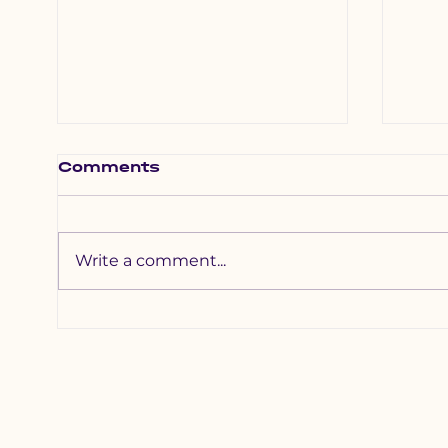
Comments
Write a comment...
Хотхоны бага
Зүү
сургуульд 2200
наа
гаруй хүүхдийг
уяа
хамруулна