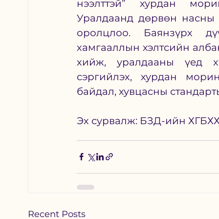
нээлттэй” хурдан мори
Уралдаанд дөрвөн насны 1
оролцлоо. Баянзүрх дү
хамгааллын хэлтсийн албан
хийж, уралдааны үед хү
сэргийлэх, хурдан мори
байдал, хувцасны стандарт
Эх сурвалж: БЗД-ийн ХГБХ
Recent Posts