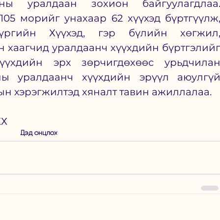
ны уралдаан зохион байгуулагдлаа.
05 морийг унахаар 62 хүүхэд бүртгүүлж,
үргийн Хүүхэд, гэр бүлийн хөгжил,
 хаагчид уралдаанч хүүхдийн бүртгэлийг
үхдийн эрх зөрчигдөхөөс урьдчилан
ны уралдаанч хүүхдийн эрүүл аюулгүй
ын хэрэгжилтэд хяналт тавин ажиллалаа. 
ХХ
Дэд онцлох