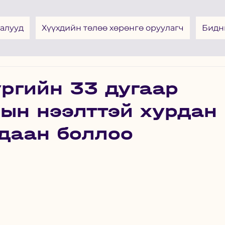
алууд
Хүүхдийн төлөө хөрөнгө оруулагч
Бидн
ргийн 33 дугаар
ын нээлттэй хурдан
даан боллоо