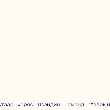
угаар хороо Дээндийн аманд “Хаврын