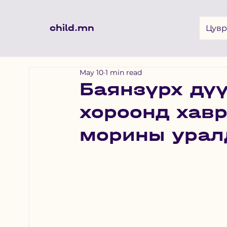
child.mn
Цувр
May 10
1 min read
Баянзүрх дүү
хороонд хавр
морины урал