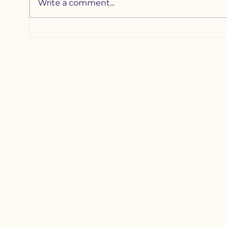
Write a comment...
Хотхоны бага
Зүү
сургуульд 2200
наа
гаруй хүүхдийг
уяа
хамруулна