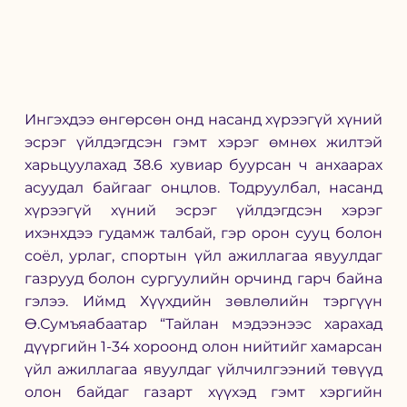
Ингэхдээ өнгөрсөн онд насанд хүрээгүй хүний 
эсрэг үйлдэгдсэн гэмт хэрэг өмнөх жилтэй 
харьцуулахад 38.6 хувиар буурсан ч анхаарах 
асуудал байгааг онцлов. Тодруулбал, насанд 
хүрээгүй хүний эсрэг үйлдэгдсэн хэрэг 
ихэнхдээ гудамж талбай, гэр орон сууц болон 
соёл, урлаг, спортын үйл ажиллагаа явуулдаг 
газрууд болон сургуулийн орчинд гарч байна 
гэлээ. Иймд Хүүхдийн зөвлөлийн тэргүүн 
Ө.Сумъяабаатар “Тайлан мэдээнээс харахад 
дүүргийн 1-34 хороонд олон нийтийг хамарсан 
үйл ажиллагаа явуулдаг үйлчилгээний төвүүд 
олон байдаг газарт хүүхэд гэмт хэргийн 