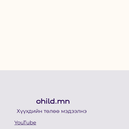
child.mn
Хүүхдийн төлөө мэдээлнэ
YouTube