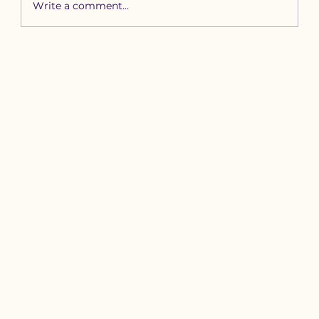
Write a comment...
Зүүн бүсийн хурд наадамд
бүртгүүлэх уяачдын
анхааралд