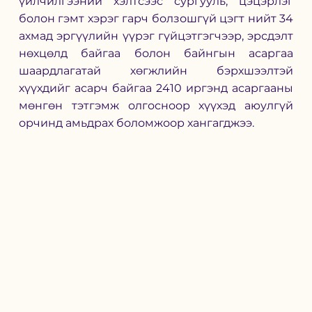
үйлчилгээний хэлтсээс сургууль, цэцэрлэг 
болон гэмт хэрэг гарч болзошгүй цэгт нийт 34 
ахмад эргүүлийн үүрэг гүйцэтгэгчээр, эрсдэлт 
нөхцөлд байгаа болон байнгын асаргаа 
шаардлагатай хөгжлийн бэрхшээлтэй 
хүүхдийг асарч байгаа 2410 иргэнд асаргааны 
мөнгөн тэтгэмж олгосноор хүүхэд аюулгүй 
орчинд амьдрах боломжоор хангагджээ. 