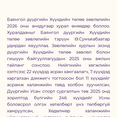
Баянгол дүүргийн Хүүхдийн төлөө зөвлөлийн 
2026 оны анхдугаар хурал өнөөдөр боллоо. 
Хуралдааныг Баянгол дүүргийн Хүүхдийн 
төлөө зөвлөлийн тэрүүн Ө.Сумъяабаатар 
удирдан явууллаа. Зөвлөлийн хурлын эхэнд 
дүүргийн Хүүхдийн төлөө зөвлөл болон 
гишүүн байгууллагуудын 2025 оны ажлын 
тайланг сонслоо. Нийгмийн хөгжлийн 
хэлтсээс 22 хүүхдэд асран хамгаалагч, 7 хүүхдэд 
харгалзан дэмжигч тогтоосон бол 11 хүүхдийг 
асрамж халамжийн төвд холбон зуучилсан, 
Дүүргийн Усан спорт сургалтын төв 2025 онд 
зорилтод бүлгийн 246 хүүхдийг Усны 
боловсрол олгох хөтөлбөрт үнэ төлбөргүй 
хамруулсан, Хөдөлмөр халамжийн 