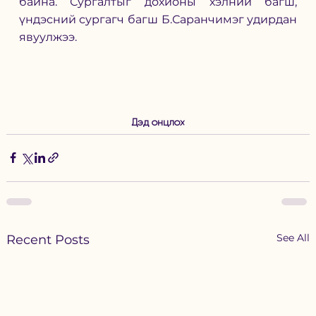
байна. 
Сургалтыг дохионы хэлний багш, 
үндэсний сургагч багш Б.Саранчимэг удирдан 
явуулжээ. 
Дэд онцлох
See All
Recent Posts