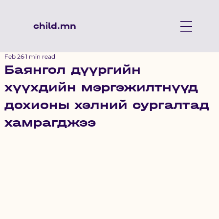
child.mn
Feb 26
1 min read
Баянгол дүүргийн
хүүхдийн мэргэжилтнүүд
дохионы хэлний сургалтад
хамрагджээ