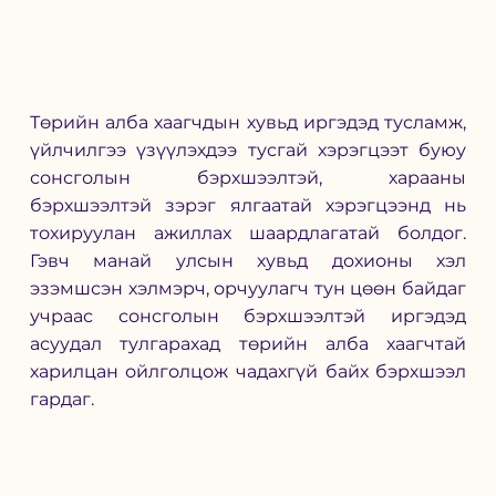
Төрийн алба хаагчдын хувьд иргэдэд тусламж, 
үйлчилгээ үзүүлэхдээ тусгай хэрэгцээт буюу 
сонсголын бэрхшээлтэй, харааны 
бэрхшээлтэй зэрэг ялгаатай хэрэгцээнд нь 
тохируулан ажиллах шаардлагатай болдог. 
Гэвч манай улсын хувьд дохионы хэл 
эзэмшсэн хэлмэрч, орчуулагч тун цөөн байдаг 
учраас сонсголын бэрхшээлтэй иргэдэд 
асуудал тулгарахад төрийн алба хаагчтай 
харилцан ойлголцож чадахгүй байх бэрхшээл 
гардаг. 