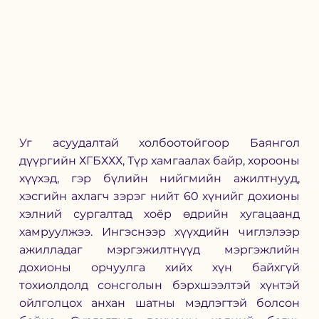
Уг асуудалтай холбоотойгоор Баянгол 
дүүргийн ХГБХХХ, Түр хамгаалах байр, хорооны 
хүүхэд, гэр бүлийн нийгмийн ажилтнууд, 
хэсгийн ахлагч зэрэг нийт 60 хүнийг дохионы 
хэлний сургалтад хоёр өдрийн хугацаанд 
хамруулжээ. Ингэснээр хүүхдийн чиглэлээр 
ажилладаг мэргэжилтнүүд мэргэжлийн 
дохионы орчуулга хийх хүн байхгүй 
тохиолдолд сонсголын бэрхшээлтэй хүнтэй 
ойлголцох анхан шатны мэдлэгтэй болсон 