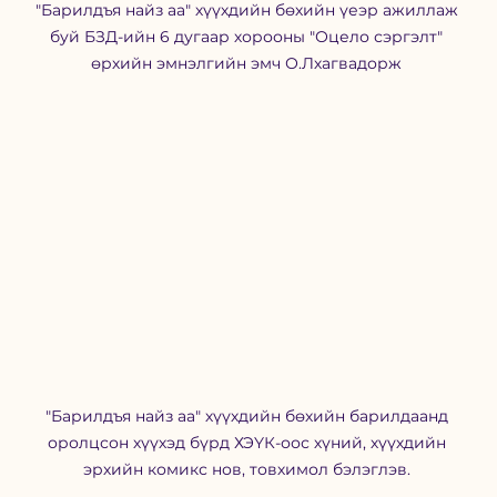
"Барилдъя найз аа" хүүхдийн бөхийн үеэр ажиллаж 
буй БЗД-ийн 6 дугаар хорооны "Оцело сэргэлт" 
өрхийн эмнэлгийн эмч О.Лхагвадорж 
"Барилдъя найз аа" хүүхдийн бөхийн барилдаанд 
оролцсон хүүхэд бүрд ХЭҮК-оос хүний, хүүхдийн 
эрхийн комикс нов, товхимол бэлэглэв. 