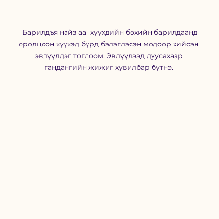
"Барилдъя найз аа" хүүхдийн бөхийн барилдаанд 
оролцсон хүүхэд бүрд бэлэглэсэн модоор хийсэн 
эвлүүлдэг тоглоом. Эвлүүлээд дуусахаар 
гандангийн жижиг хувилбар бүтнэ. 