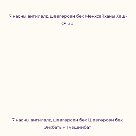
7 насны ангилалд шөвгөрсөн бөх Мөнхсайханы Хаш-
Очир 
7 насны ангилалд шөвгөрсөн бөх Шөвгөрсөн бөх 
Энхбатын Түвшинбат 