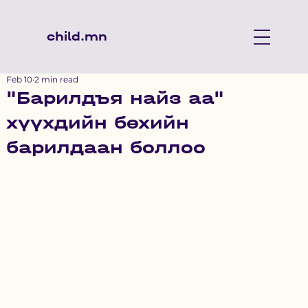
child.mn
Feb 10
2 min read
"Барилдъя найз аа"
хүүхдийн бөхийн
барилдаан боллоо