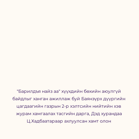
"Барилдъя найз аа" хүүхдийн бөхийн аюулгүй 
байдлыг ханган ажиллаж буй Баянзүрх дүүргийн 
цагдаагийн газрын 2-р хэлтсийн нийтийн хэв 
журам хамгаалах тасгийн дарга, Дэд хурандаа 
Ц.Хадбаатараар ахлуулсан хамт олон 