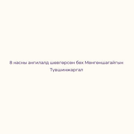
8 насны ангилалд шөвгөрсөн бөх Мөнгөншагайгын 
Түвшинжаргал 