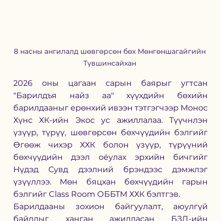
8 насны ангилалд шөвгөрсөн бөх Мөнгөншагайгийн 
Түвшинсайхан 
2026 оны цагаан сарын баярыг угтсан 
"Барилдъя найз аа" хүүхдийн бөхийн 
барилдааныг ерөнхий ивээн тэтгэгчээр Монос 
Хүнс ХК-ийн Экос ус ажиллалаа. Түүчнлэн 
үзүүр, түрүү, шөвгөрсөн бөхчүүдийн бэлгийг 
Өгөөж чихэр ХХК болон үзүүр, түрүүний 
бөхчүүдийн дээл оёулах эрхийн бичгийг 
Нүдэд Сувд дээлний брэндээс дэмжлэг 
үзүүллээ. Мөн бяцхан бөхчүүдийн гарын 
бэлгийг Class Room ОББТМ ХХК бэлтгэв. 
Барилдааны зохион байгуулалт, аюулгүй 
байдлыг ханган ажилласан БЗД-ийн 