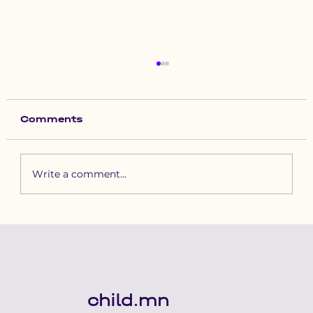
Comments
Write a comment...
Зүүн бүсийн хурд наадамд
бүртгүүлэх уяачдын
анхааралд
child.mn