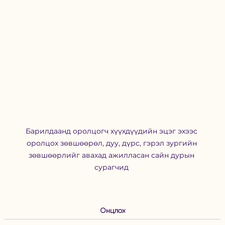
Барилдаанд оролцогч хүүхдүүдийн эцэг эхээс 
оролцох зөвшөөрөл, дуу, дүрс, гэрэл зургийн 
зөвшөөрлийг авахад ажилласан сайн дурын 
сурагчид 
Онцлох