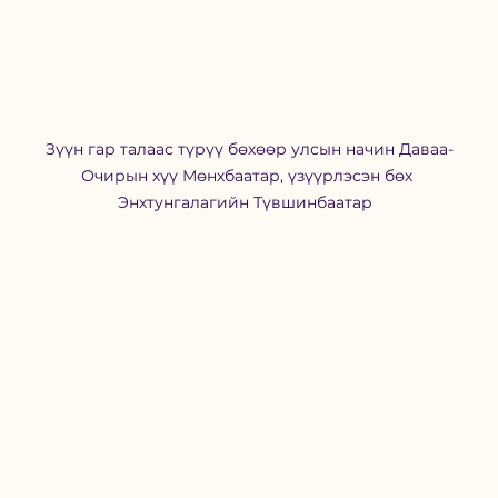
Зүүн гар талаас түрүү бөхөөр улсын начин Даваа-
Очирын хүү Мөнхбаатар, үзүүрлэсэн бөх 
Энхтунгалагийн Түвшинбаатар  