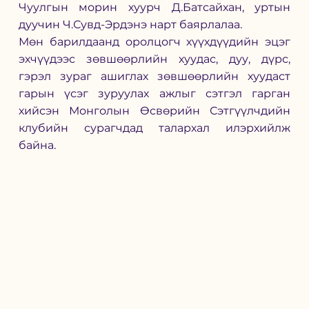
Чуулгын морин хуурч Д.Батсайхан, уртын 
дуучин Ч.Сувд-Эрдэнэ нарт баярлалаа.
Мөн барилдаанд оролцогч хүүхдүүдийн эцэг 
эхчүүдээс зөвшөөрлийн хуудас, дуу, дүрс, 
гэрэл зураг ашиглах зөвшөөрлийн хуудаст 
гарын үсэг зуруулах ажлыг сэтгэл гарган 
хийсэн Монголын Өсвөрийн Сэтгүүлчдийн 
клубийн сурагчдад талархал илэрхийлж 
байна. 