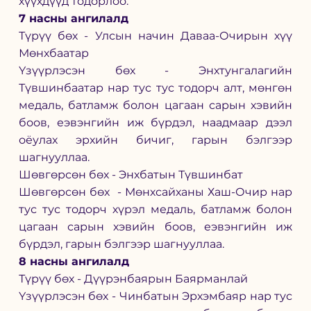
хүүхдүүд тодорлоо. 
7 насны ангилалд 
Түрүү бөх - Улсын начин Даваа-Очирын хүү 
Мөнхбаатар 
Үзүүрлэсэн бөх - Энхтунгалагийн 
Түвшинбаатар нар тус тус тодорч алт, мөнгөн 
медаль, батламж болон цагаан сарын хэвийн 
боов, еэвэнгийн иж бүрдэл, наадмаар дээл 
оёулах эрхийн бичиг, гарын бэлгээр 
шагнууллаа.  
Шөвгөрсөн бөх - Энхбатын Түвшинбат 
Шөвгөрсөн бөх  - Мөнхсайханы Хаш-Очир нар 
тус тус тодорч хүрэл медаль, батламж болон 
цагаан сарын хэвийн боов, еэвэнгийн иж 
бүрдэл, гарын бэлгээр шагнууллаа.  
8 насны ангилалд 
Түрүү бөх - Дүүрэнбаярын Баярманлай 
Үзүүрлэсэн бөх - Чинбатын Эрхэмбаяр нар тус 