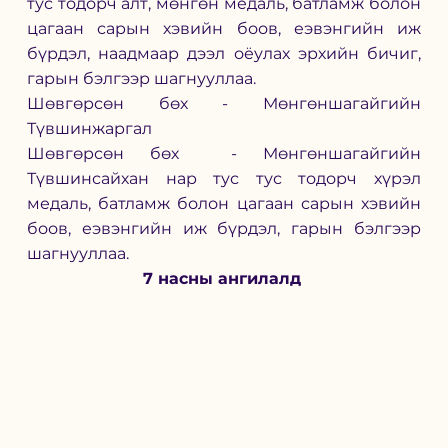
тус тодорч алт, мөнгөн медаль, батламж болон 
цагаан сарын хэвийн боов, еэвэнгийн иж 
бүрдэл, наадмаар дээл оёулах эрхийн бичиг, 
гарын бэлгээр шагнууллаа.  
Шөвгөрсөн бөх - Мөнгөншагайгийн 
Түвшинжаргал 
Шөвгөрсөн бөх  - Мөнгөншагайгийн 
Түвшинсайхан нар тус тус тодорч хүрэл 
медаль, батламж болон цагаан сарын хэвийн 
боов, еэвэнгийн иж бүрдэл, гарын бэлгээр 
шагнууллаа.  
7 насны ангилалд 