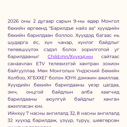
2026 оны 2 дугаар сарын 9-ны өдөр Монгол 
бөхийн өргөөнд "Барилдъя найз аа" хүүхдийн 
бөхийн барилдаан боллоо. Хүүхдэд багаас нь 
шударга ёс, хүн чанар, хүнлэг байдлыг 
төлөвшүүлэх сэдэл болох зорилготой уг 
барилдааныг 
Child.mn/Хүүхэд.мн
 сайтаас 
санаачлан ETV телевизтэй хамтран зохион 
байгууллаа. Мөн Монголын Үндэсний Бөхийн 
Холбоо, ХГБХХЕГ болон ХЭҮК дэмжин ажиллав. 
Хүүхдийн бөхийн барилдааны үеэр цагдаа, 
эмч, онцгой байдлын алба хаагчид 
барилдааны аюулгүй байдлыг ханган 
ажилласан юм. 
Ийнхүү 7 насны ангилалд 32, 8 насны ангилалд 
32 хүүхэд барилдаж, үзүүр, түрүү, шөвгөрсөн 