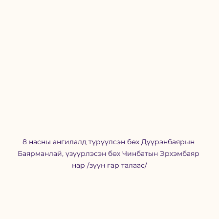
8 насны ангилалд түрүүлсэн бөх Дүүрэнбаярын 
Баярманлай, үзүүрлэсэн бөх Чинбатын Эрхэмбаяр 
нар /зүүн гар талаас/