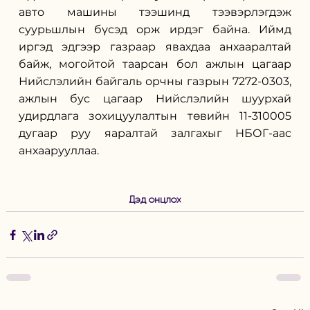
авто машины тээшинд тээвэрлэгдэж 
суурьшлын бүсэд орж ирдэг байна. Иймд 
иргэд эдгээр газраар явахдаа анхааралтай 
байж, могойтой таарсан бол ажлын цагаар 
Нийслэлийн байгаль орчны газрын 7272-0303, 
ажлын бус цагаар Нийслэлийн шуурхай 
удирдлага зохицуулалтын төвийн 11-310005 
дугаар руу яаралтай залгахыг НБОГ-аас  
анхаарууллаа. 
Дэд онцлох