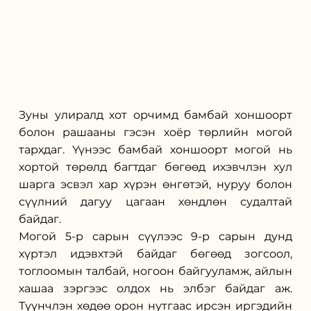
Зуны улиралд хот орчимд бамбай хоншоорт 
болон рашааны гэсэн хоёр төрлийн могой 
тархдаг. Үүнээс бамбай хоншоорт могой нь 
хортой төрөлд багтдаг бөгөөд ихэвчлэн хул 
шарга эсвэл хар хүрэн өнгөтэй, нуруу болон 
сүүлний дагуу цагаан хөндлөн судалтай 
байдаг. 
Могой 5-р сарын сүүлээс 9-р сарын дунд 
хүртэл идэвхтэй байдаг бөгөөд зогсоол, 
тоглоомын талбай, ногоон байгууламж, айлын 
хашаа зэргээс олдох нь элбэг байдаг аж. 
Түүнчлэн хөдөө орон нутгаас ирсэн иргэдийн 