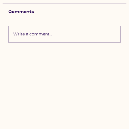
Comments
Write a comment...
Зүүн бүсийн хурд наадамд
бүртгүүлэх уяачдын
анхааралд