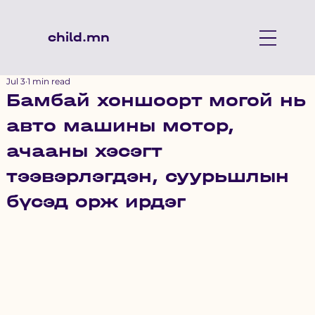
child.mn
Jul 3
1 min read
Бамбай хоншоорт могой нь
авто машины мотор,
ачааны хэсэгт
тээвэрлэгдэн, суурьшлын
бүсэд орж ирдэг