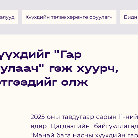
алууд
Хүүхдийн төлөө хөрөнгө оруулагч
Бидн
үүхдийг "Гар
улаач" гэж хуурч,
тгээдийг олж
2025 оны тавдугаар сарын 11-ний
өдөр Цагдаагийн байгууллагад
"Манай бага насны хүүхдийн гар