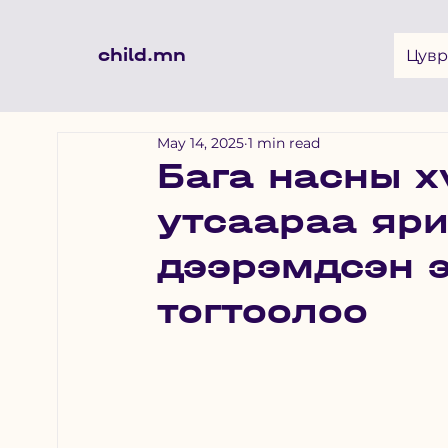
child.mn
Цувр
May 14, 2025
1 min read
Бага насны х
утсаараа яри
дээрэмдсэн э
тогтоолоо