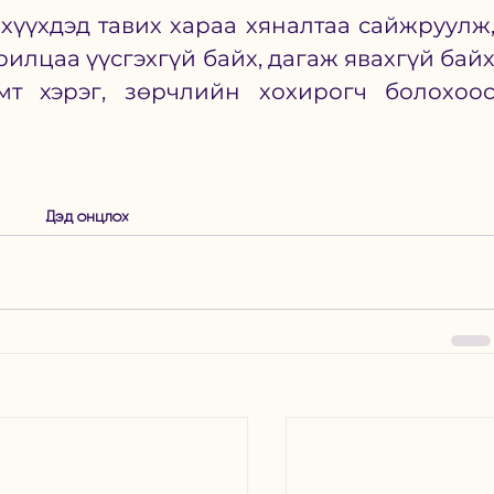
 хүүхдэд тавих хараа хяналтаа сайжруулж,
рилцаа үүсгэхгүй байх, дагаж явахгүй байх
мт хэрэг, зөрчлийн хохирогч болохоос
Дэд онцлох