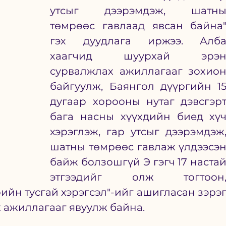
утсыг дээрэмдэж, шатны
төмрөөс гавлаад явсан байна"
гэх дуудлага иржээ. Алба
хаагчид шуурхай эрэн
сурвалжлах ажиллагааг зохион
байгуулж, Баянгол дүүргийн 15
дугаар хорооны нутаг дэвсгэрт
бага насны хүүхдийн биед хүч
хэрэглэж, гар утсыг дээрэмдэж,
шатны төмрөөс гавлаж үлдээсэн
байж болзошгүй Э гэгч 17 настай
этгээдийг олж тогтоон,
ийн тусгай хэрэгсэл"-ийг ашигласан зэрэг
 ажиллагааг явуулж байна. 