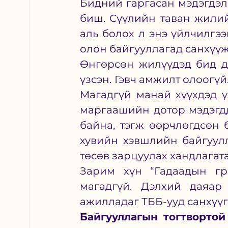
Бидний гаргасан мэдэгдэл
биш. Сүүлийн таван жилийн
аль болох л энэ үйлчилгээ
олон байгууллагад санхүүж
Өнгөрсөн жилүүдэд бид д
үзсэн. Гэвч амжилт олоогүй
Магадгүй манай хүүхдэд ү
маргаашийн дотор мэдэгдд
байна, тэгж өөрчлөгдсөн б
хувийн хэвшлийн байгуулл
төсөв зарцуулах хандлагата
Зарим хүн “Гадаадын гр
магадгүй. Дэлхий даяар
ажилладаг ТББ-ууд санхүүг
Байгууллагын тогтвортой