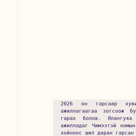
2026 он гарсаар хуви
ажиллагаагаа зогсоож бу
гарах болов. Ялангуяа 
ажилладаг Чимээтэй номын
хойноос шил даран гарсан