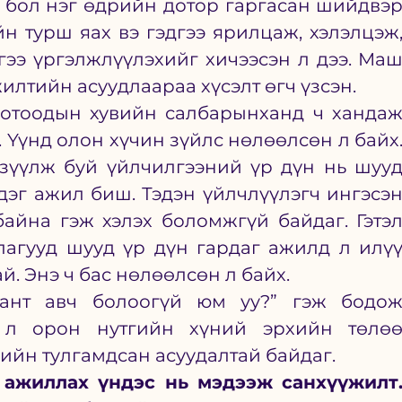
 бол нэг өдрийн дотор гаргасан шийдвэр
 турш яах вэ гэдгээ ярилцаж, хэлэлцэж,
гээ үргэлжлүүлэхийг хичээсэн л дээ. Маш
илтийн асуудлаараа хүсэлт өгч үзсэн.
отоодын хувийн салбарынханд ч хандаж
. Үүнд олон хүчин зүйлс нөлөөлсөн л байх.
зүүлж буй үйлчилгээний үр дүн нь шууд
эг ажил биш. Тэдэн үйлчлүүлэгч ингэсэн
айна гэж хэлэх боломжгүй байдаг. Гэтэл
агууд шууд үр дүн гардаг ажилд л илүү
й. Энэ ч бас нөлөөлсөн л байх. 
ант авч болоогүй юм уу?” гэж бодож
 л орон нутгийн хүний эрхийн төлөө
ийн тулгамдсан асуудалтай байдаг.
 ажиллах үндэс нь мэдээж санхүүжилт.