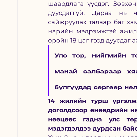
шаардлага үүсдэг. Зөвхөн
дуусдаггүй. Дараа нь ч
сайжруулах талаар баг ха
нарийн мэдрэмжтэй ажилл
оройн 18 цаг гээд дуусдаг а
Улс төр, нийгмийн то
манай салбараар хяз
бүлгүүдэд сөргөөр нө
14 жилийн турш үргэлжи
доголдсоор өнөөдрийн нө
нөөцөөс гадна улс тө
мэдэгдэлдээ дурдсан байс