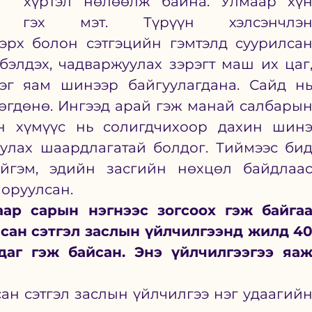
  хүртэл нөлөөлж байна. Улмаар хүн
 гэх мэт. Түрүүн хэлсэнчлэн
эрх болон сэтгэцийн гэмтэлд суурилсан
элдэх, чадваржуулах зэрэгт маш их цаг,
г яам шинээр байгуулагдана. Сайд нь
өгдөнө. Ингээд арай гэж манай салбарын
н хүмүүс нь солигдчихоор дахин шинэ
уулах шаардлагатай болдог. Тиймээс бид
ийгэм, эдийн засгийн нөхцөл байдлаас
оруулсан. 
аар сарын нэгнээс зогсоох гэж байгаа
сан сэтгэл заслын үйлчилгээнд жилд 40
аг гэж байсан. Энэ үйлчилгээгээ яаж
ан сэтгэл заслын үйлчилгээ нэг удаагийн