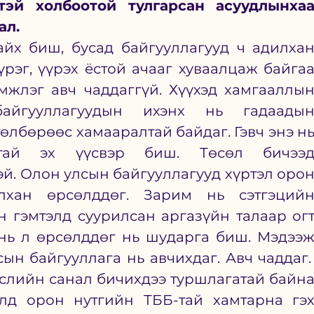
тэй холбоотой тулгарсан асуудлынхаа
л. 
йх биш, бусад байгууллагууд ч адилхан
үрэг, үүрэх ёстой ачааг хуваалцаж байгаа
мжлэг авч чаддаггүй. Хүүхэд хамгааллын
айгууллагуудын ихэнх нь гадаадын
өлбөрөөс хамааралтай байдаг. Гэвч энэ нь
ртай эх үүсвэр биш. Төсөл бичээд
эй. Олон улсын байгууллагууд хүртэл орон
лхан өрсөлддөг. Зарим нь сэтгэцийн
н гэмтэлд суурилсан аргазүйн талаар огт
 нь л өрсөлддөг нь шударга биш. Мэдээж
ын байгууллага нь авчихдаг. Авч чаддаг. 
өслийн санал бичихдээ туршлагатай байна
лд орон нутгийн ТББ-тай хамтарна гэх