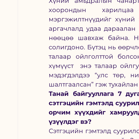
Хүний амьдралын чанарт
хоорондын харилцаа
мэргэжилтнүүдийг хүний 
аргачлалд удаа дараалан б
нөөцөө шавхаж байна. Нэ
солигдоно. Бүтэц нь өөрчл
талаар ойлголттой болсо
хүмүүст  энэ талаар ойлг
мэдэгдэлдээ “улс төр, н
шалтгаалсан” гэж тухайлан 
Танай байгууллага 7 дуг
сэтгэцийн гэмтэлд суурил
орчим хүүхдийг хамруулд
үзүүлдэг вэ?
Сэтгэцийн гэмтэлд суурилс