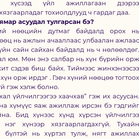
т хүсээд үйл ажиллагаан дээрээ
язгаарладаг тохиолдлууд ч гардаг даа. 
ямар асуудал тулгарсан бэ?
ий нөөцийн дутмаг байдалд орох нь
өөц нь ажлын ачааллаас улбаалан ажлаас
зүйн сайн сайхан байдалд нь ч нөлөөлдөг.
дал юм. Мөн энэ салбар нь хүн бүрийн орж
ит сэдэв биш байх. Тиймээс жинхэнээсээ
хүн орж ирдэг . Гэвч хүний нөөцөө тогтоох
үй гэж хэлж болно. 
ал үйлчилгээгээ хаачхав” гэж их асуусан.
на хүмүүс яаж ажиллаж ирсэн бэ гэдгийг
на. Бид хүнээс хүнд хүрсэн үйлчилгээ
 нэг хүнээр хязгаарлагдахгүй. Тухайн
 бүлтэй нь хүртэл тулж, нягт ажиллах