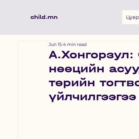
child.mn
Цувр
Jun 15
4 min read
А.Хонгорзул:
нөөцийн асуу
төрийн тогтв
үйлчилгээгэ