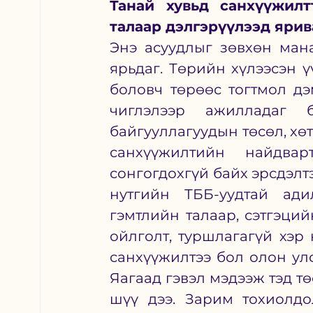
Танай хувьд санхүүжилт
талаар дэлгэрүүлээд ярива
Энэ асуудлыг зөвхөн мана
ярьдаг. Төрийн хүлээсэн ү
боловч төрөөс тогтмол дэ
чиглэлээр ажилладаг б
байгууллагуудын төсөл, хөт
санхүүжилтийн найдва
сонгогдохгүй байх эрсдэлт
нутгийн ТББ-уудтай ади
гэмтлийн талаар, сэтгэций
ойлголт, туршлагагүй хэр
санхүүжилтээ бол олон улс
Яагаад гэвэл мэдээж тэд т
шүү дээ. Зарим тохиолдо