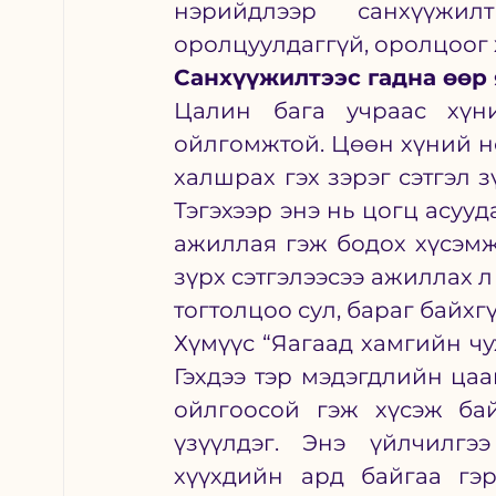
нэрийдлээр санхүүжил
оролцуулдаггүй, оролцоог х
Санхүүжилтээс гадна өөр 
Цалин бага учраас хүн
ойлгомжтой. Цөөн хүний н
халшрах гэх зэрэг сэтгэл 
Тэгэхээр энэ нь цогц асуу
ажиллая гэж бодох хүсэмж
зүрх сэтгэлээсээ ажиллах л 
тогтолцоо сул, бараг байхг
Хүмүүс “Яагаад хамгийн чух
Гэхдээ тэр мэдэгдлийн цаа
ойлгоосой гэж хүсэж бай
үзүүлдэг. Энэ үйлчилгээ
хүүхдийн ард байгаа гэр