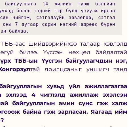
с байгууллага 14 жилийн турш бэлгийн 
үүхэд болон тэдний гэр бүлд үзүүлж ирсэн 
сан нийгэм, сэтгэлзүйн зөвлөгөө, сэтгэл 
 оны 7 дугаар сарын нэгний өдрөөс бүрэн 
сан байлаа. 
 ТББ-аас шийдвэрийнхээ талаар хэвлэлд
өгүй билээ. Үүссэн нөхцөл байдалтай
үрх ТББ-ын Үүсгэн байгуулагчдын нэг,
Хонгорзул
тай ярилцсаныг уншигч танд
айгууллагын хувьд үйл ажиллагаагаа
а эхлээд 4 чиглэлд ажиллаж эхэлсэн
най байгууллагын амин сүнс гэж хэлж
огсоож байна гэж зарласан. Яагаад ийм
?  