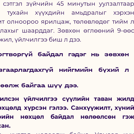
 сэтгэл зүйчийн 45 минутын уулзалтаар
 тухайн хүүхдийн амьдралыг хэрхэн
мт олноороо ярилцаж, төлөвлөдөг тийм л
ахыг шаарддаг. Зөвхөн өглөөний 9-өөс
жил, үйлчилгээ биш л дээ. 
гтворгүй байдал гэдэг нь зөвхөн 
гаарлагдахгүй нийгмийн бүхий л 
лөөлж байгаа шүү дээ. 
лсэн үйлчилгээ сүүлийн таван жилд
хцөлд хүрсэн гэлээ. Санхүүжилт, хүний
рийн нөхцөл байдал нөлөөлсөн гэж
ан.