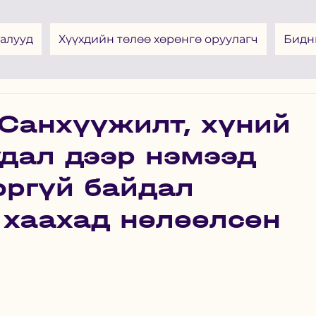
алууд
Хүүхдийн төлөө хөрөнгө оруулагч
Бидн
 Санхүүжилт, хүний
дал дээр нэмээд
оргүй байдал
э хаахад нөлөөлсөн