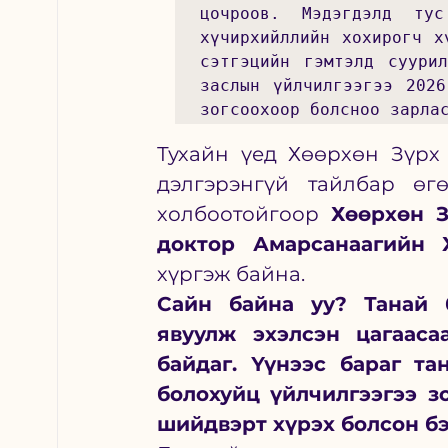
цочроов. Мэдэгдэлд ту
хүчирхийллийн хохирогч х
сэтгэцийн гэмтэлд суурил
заслын үйлчилгээгээ 2026
зогсоохоор болсноо зарла
Тухайн үед Хөөрхөн Зүрх
дэлгэрэнгүй тайлбар өгө
холбоотойгоор 
Хөөрхөн З
доктор Амарсанаагийн 
хүргэж байна. 
Сайн байна уу? Танай б
явуулж эхэлсэн цагааса
байдаг. Үүнээс бараг та
болохуйц үйлчилгээгээ з
шийдвэрт хүрэх болсон бэ