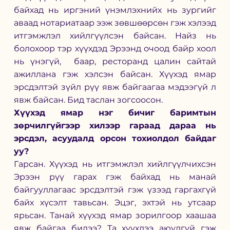
байхад нь иргэний үнэмлэхнийх нь зургийг 
аваад нотариатаар ээж зөвшөөрсөн гэж хэлээд 
итгэмжлэл хийлгүүлсэн байсан. Найз нь 
болохоор тэр хүүхдэд Эрээнд очоод байр хоол 
нь үнэгүй,  баар, ресторанд цалин сайтай 
ажиллана гэж хэлсэн байсан. Хүүхэд ямар 
эрсдэлтэй зүйл рүү явж байгаагаа мэдээгүй л 
явж байсан. Бид таслан зогсоосон. 
Хүүхэд ямар нэг бичиг баримтын 
зөрчилгүйгээр хилээр гараад дараа нь 
эрсдэл, асуудалд орсон тохиолдол байдаг 
уу? 
Гарсан. Хүүхэд нь итгэмжлэл хийлгүүлчихсэн 
Эрээн рүү гарах гэж байхад нь манай 
байгууллагаас эрсдэлтэй гэж үзээд гаргахгүй 
байх хүсэлт тавьсан. Эцэг, эхтэй нь утсаар 
ярьсан. Танай хүүхэд ямар зорилгоор хаашаа 
явж байгаа билээ? Та хүүхдээ аюулгүй гэж 