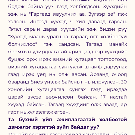
бодож байна уу? гээд холбогдсон. Хүүхдийн 
ээж нь "Гаргаад явуулчих аа. Зүгээр ээ" гэж 
хэлсэн. Ингээд хүүхэд ч хил даваад гарсан. 
Гэтэл сарын дараа хүүхдийн ээж бидэн рүү 
"Хүүхэд маань урагшаа гараад огт холбоогүй 
болчихлоо" гэж хандсан. Тэгээд манайх 
боомтын удирдлагатай ярилцаад тэр хүүхдийг 
буцаж орж ирэх визний хугацааг тогтоогоод, 
визний хугацаагаа сунгуулж штамф даруулах 
гээд ирэх үед нь олж авсан. Эрээнд очоод 
бааранд биеэ үнэлж байсныг нь илрүүлсэн. 30 
хоногийн хугацаагаа сунгах гээд ирэхдээ 
царай зүсээ өөрчилсөн байсан. 17 настай 
хүүхэд байсан. Тэгээд хүүхдийг олж аваад, ар 
гэрт нь хүлээлгэж өгсөн. 
Та бүхний үйл ажиллагаатай холбоотой 
дэмжлэг хэрэгтэй зүйл байдаг уу? 
Манайд өөрийн гэсэн хүүхэд хамгааллын байр 