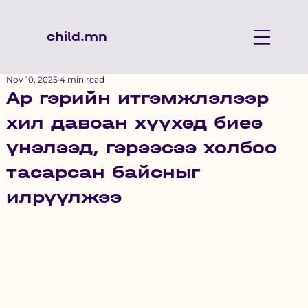
child.mn
Nov 10, 2025
4 min read
Ар гэрийн итгэмжлэлээр
хил давсан хүүхэд биеэ
үнэлээд, гэрээсээ холбоо
тасарсан байсныг
илрүүлжээ