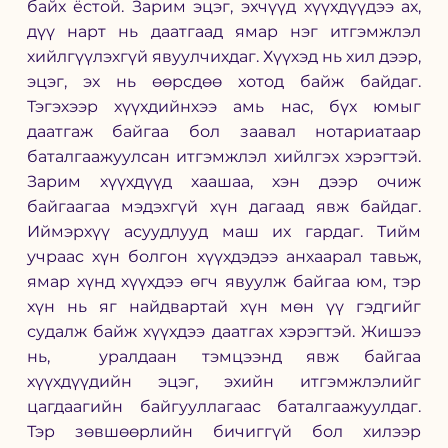
байх ёстой. Зарим эцэг, эхчүүд хүүхдүүдээ ах, 
дүү нарт нь даатгаад ямар нэг итгэмжлэл 
хийлгүүлэхгүй явуулчихдаг. Хүүхэд нь хил дээр, 
эцэг, эх нь өөрсдөө хотод байж байдаг. 
Тэгэхээр хүүхдийнхээ амь нас, бүх юмыг 
даатгаж байгаа бол заавал нотариатаар 
баталгаажуулсан итгэмжлэл хийлгэх хэрэгтэй. 
Зарим хүүхдүүд хаашаа, хэн дээр очиж 
байгаагаа мэдэхгүй хүн дагаад явж байдаг. 
Иймэрхүү асуудлууд маш их гардаг. Тийм 
учраас хүн болгон хүүхдэдээ анхаарал тавьж, 
ямар хүнд хүүхдээ өгч явуулж байгаа юм, тэр 
хүн нь яг найдвартай хүн мөн үү гэдгийг 
судалж байж хүүхдээ даатгах хэрэгтэй. Жишээ 
нь,  уралдаан тэмцээнд явж байгаа 
хүүхдүүдийн эцэг, эхийн итгэмжлэлийг 
цагдаагийн байгууллагаас баталгаажуулдаг. 
Тэр зөвшөөрлийн бичиггүй бол хилээр 