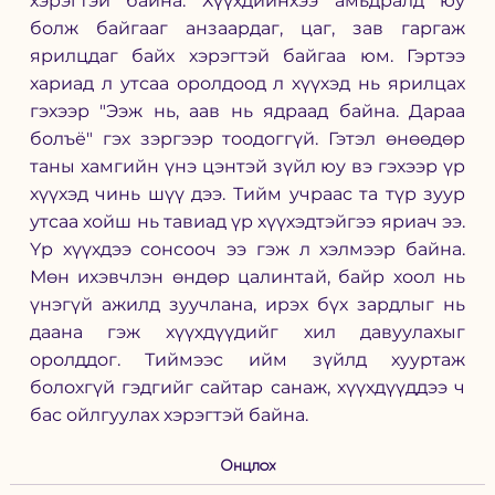
хэрэгтэй байна. Хүүхдийнхээ амьдралд юу 
болж байгааг анзаардаг, цаг, зав гаргаж 
ярилцдаг байх хэрэгтэй байгаа юм. Гэртээ 
хариад л утсаа оролдоод л хүүхэд нь ярилцах 
гэхээр "Ээж нь, аав нь ядраад байна. Дараа 
болъё" гэх зэргээр тоодоггүй. Гэтэл өнөөдөр 
таны хамгийн үнэ цэнтэй зүйл юу вэ гэхээр үр 
хүүхэд чинь шүү дээ. Тийм учраас та түр зуур 
утсаа хойш нь тавиад үр хүүхэдтэйгээ яриач ээ. 
Үр хүүхдээ сонсооч ээ гэж л хэлмээр байна. 
Мөн ихэвчлэн өндөр цалинтай, байр хоол нь 
үнэгүй ажилд зуучлана, ирэх бүх зардлыг нь 
даана гэж хүүхдүүдийг хил давуулахыг 
оролддог. Тиймээс ийм зүйлд хууртаж 
болохгүй гэдгийг сайтар санаж, хүүхдүүддээ ч 
бас ойлгуулах хэрэгтэй байна. 
Онцлох