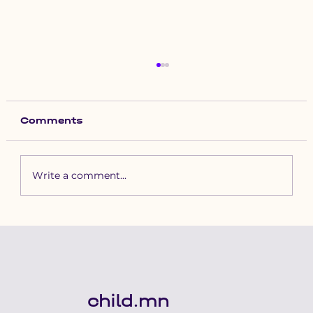
Comments
Write a comment...
А.Хонгорзул: Санхүүжилт,
хүний нөөцийн асуудал дээр
нэмээд төрийн тогтворгүй
байдал үйлчилгээгээ хаахад
нөлөөлсөн
child.mn