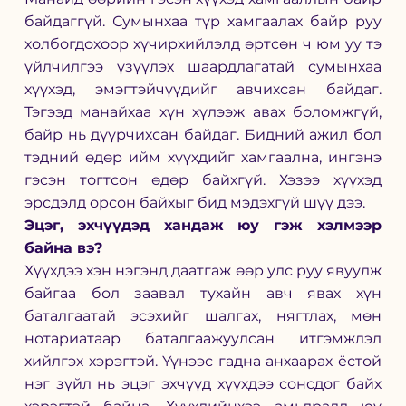
байдаггүй. Сумынхаа түр хамгаалах байр руу 
холбогдохоор хүчирхийлэлд өртсөн ч юм уу тэ 
үйлчилгээ үзүүлэх шаардлагатай сумынхаа 
хүүхэд, эмэгтэйчүүдийг авчихсан байдаг. 
Тэгээд манайхаа хүн хүлээж авах боломжгүй, 
байр нь дүүрчихсан байдаг. Бидний ажил бол 
тэдний өдөр ийм хүүхдийг хамгаална, ингэнэ 
гэсэн тогтсон өдөр байхгүй. Хэзээ хүүхэд 
эрсдэлд орсон байхыг бид мэдэхгүй шүү дээ. 
Эцэг, эхчүүдэд хандаж юу гэж хэлмээр 
байна вэ? 
Хүүхдээ хэн нэгэнд даатгаж өөр улс руу явуулж 
байгаа бол заавал тухайн авч явах хүн 
баталгаатай эсэхийг шалгах, нягтлах, мөн 
нотариатаар баталгаажуулсан итгэмжлэл 
хийлгэх хэрэгтэй. Үүнээс гадна анхаарах ёстой 
нэг зүйл нь эцэг эхчүүд хүүхдээ сонсдог байх 