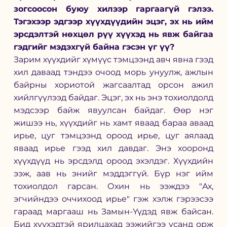
зогсоосон буюу хилээр гаргаагүй гэлээ. 
Тэгэхээр эдгээр хүүхдүүдийн эцэг, эх нь ийм 
эрсдэлтэй нөхцөл рүү хүүхэд нь явж байгаа 
гэдгийг мэдэхгүй байна гэсэн үг үү? 
Зарим хүүхдийг хүмүүс тэмцээнд авч явна гээд 
хил даваад тэндээ очоод морь унуулж, ажлын 
байрны хориотой жагсаалтад орсон ажил 
хийлгүүлээд байдаг. Эцэг, эх нь энэ тохиолдолд 
мэдсээр байж явуулсан байдаг. Өөр нэг 
жишээ нь, хүүхдийг нь хамт яваад бараа аваад 
ирье, цуг тэмцээнд ороод ирье, цуг аялаад 
яваад ирье гээд хил давдаг. Энэ хооронд 
хүүхдүүд нь эрсдэлд ороод эхэлдэг. Хүүхдийн 
ээж, аав нь энийг мэддэггүй. Бүр нэг ийм 
тохиолдол гарсан. Охин нь ээждээ "Ах, 
эгчийндээ оччихоод ирье" гэж хэлж гэрээсээ 
гараад маргааш нь Замын-Үүдэд явж байсан. 
Бид хүүхэдтэй ярилцахад ээжийгээ усанд орж 