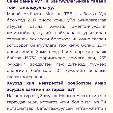
Сайн байна уу? Та байгууллагынхаа талаар 
товч танилцуулна уу.  
Манай Амбаунд Монгол ТББ нь Замын-Үүд 
боомтод 2017 оноос хойш үйл ажиллагаагаа 
явуулж байна. Хүүхэд, эмэгтэйчүүдийг 
хүчирхийлэл, хүний наймаанаас урьдчилан 
сэргийлж, хохирогч болохоос нь өмнө таслан 
зогсоодог байгууллага гэж хэлж болно. 2017 
оноос хойш 
Замын-Үүд боомтоор 
хил давж 
байгаа 15,730 зорчигчоос асуулга авч, 235 
хүүхдийг эрсдэлтэй гэж дүгнээд, түүнээс 
одоогийн байдлаар 104 хүүхдийн аялалыг 
таслан зогсоосон.  
Хүүхэд хил нэвтрэхтэй холбоотой ямар 
асуудал хамгийн их гардаг вэ? 
Насанд хүрээгүй хүүхэд Монгол Улсын хилээр 
гарахдаа эцэг, эхтэйгээ үгүй бол эцэг, эхийн 
нотариатаар баталгаажуулсан итгэмжлэлтэй 