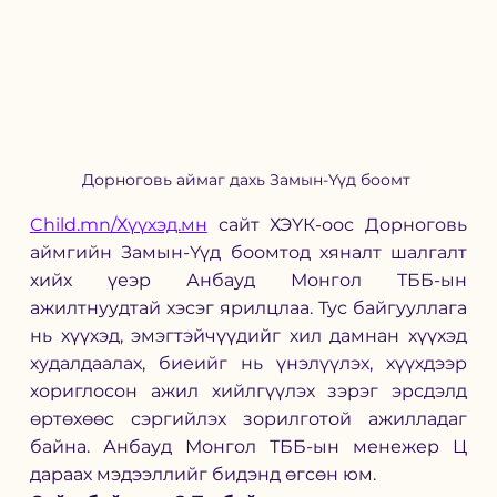
Дорноговь аймаг дахь Замын-Үүд боомт 
Child.mn/Хүүхэд.мн
 сайт ХЭҮК-оос Дорноговь 
аймгийн Замын-Үүд боомтод хяналт шалгалт 
хийх үеэр Анбауд Монгол ТББ-ын 
ажилтнуудтай хэсэг ярилцлаа. Тус байгууллага 
нь хүүхэд, эмэгтэйчүүдийг хил дамнан хүүхэд 
худалдаалах, биеийг нь үнэлүүлэх, хүүхдээр 
хориглосон ажил хийлгүүлэх зэрэг эрсдэлд 
өртөхөөс сэргийлэх зорилготой ажилладаг 
байна. 
Анбауд Монгол ТББ-ын
 менежер Ц  
дараах мэдээллийг бидэнд өгсөн юм. 