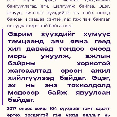
байгууллагад өгч, шалгуулж байгаа. Эцэг, 
эхчүүд хичнээн хүүхдийнх нь найз нөхөд 
байсан ч хаашаа, хэнтэй, яах гэж явж байгааг 
нь судлах хэрэгтэй байгаа юм. 
Зарим хүүхдийг хүмүүс 
тэмцээнд авч явна гээд 
хил даваад тэндээ очоод 
морь унуулж, ажлын 
байрны хориотой 
жагсаалтад орсон ажил 
хийлгүүлээд байдаг. Эцэг, 
эх нь энэ тохиолдолд 
мэдсээр байж явуулсан 
байдаг.
2017 оноос хойш 104 хүүхдийг гэмт хэрэгт 
өртөх эрсдэлтэй гэж үзээд аяллыг нь 