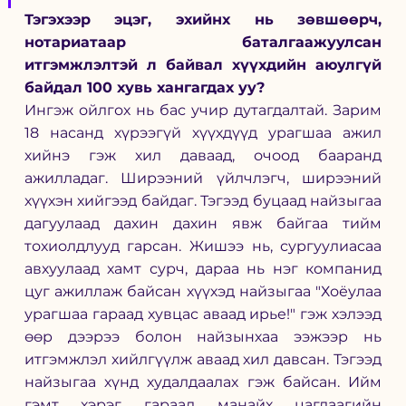
Тэгэхээр эцэг, эхийнх нь зөвшөөрч, 
нотариатаар баталгаажуулсан 
итгэмжлэлтэй л байвал хүүхдийн аюулгүй 
байдал 100 хувь хангагдах уу? 
Ингэж ойлгох нь бас учир дутагдалтай. Зарим 
18 насанд хүрээгүй хүүхдүүд урагшаа ажил 
хийнэ гэж хил даваад, очоод бааранд 
ажилладаг. Ширээний үйлчлэгч, ширээний 
хүүхэн хийгээд байдаг. Тэгээд буцаад найзыгаа 
дагуулаад дахин дахин явж байгаа тийм 
тохиолдлууд гарсан. Жишээ нь, сургуулиасаа 
авхуулаад хамт сурч, дараа нь нэг компанид 
цуг ажиллаж байсан хүүхэд найзыгаа "Хоёулаа 
урагшаа гараад хувцас аваад ирье!" гэж хэлээд 
өөр дээрээ болон найзынхаа ээжээр нь 
итгэмжлэл хийлгүүлж аваад хил давсан. Тэгээд 
найзыгаа хүнд худалдаалах гэж байсан. Ийм 
гэмт хэрэг гараад манайх цагдаагийн 