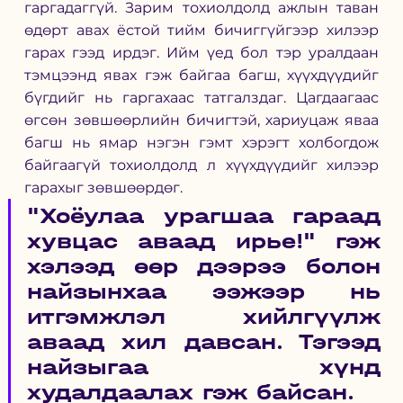
гаргадаггүй. Зарим тохиолдолд ажлын таван 
өдөрт авах ёстой тийм бичиггүйгээр хилээр 
гарах гээд ирдэг. Ийм үед бол тэр уралдаан 
тэмцээнд явах гэж байгаа багш, хүүхдүүдийг 
бүгдийг нь гаргахаас татгалздаг. Цагдаагаас 
өгсөн зөвшөөрлийн бичигтэй, хариуцаж яваа 
багш нь ямар нэгэн гэмт хэрэгт холбогдож 
байгаагүй тохиолдолд л хүүхдүүдийг хилээр 
гарахыг зөвшөөрдөг. 
"Хоёулаа урагшаа гараад 
хувцас аваад ирье!" гэж 
хэлээд өөр дээрээ болон 
найзынхаа ээжээр нь 
итгэмжлэл хийлгүүлж 
аваад хил давсан. Тэгээд 
найзыгаа хүнд 
худалдаалах гэж байсан.