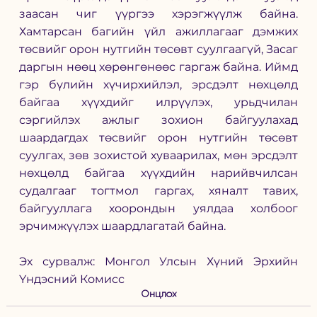
заасан чиг үүргээ хэрэгжүүлж байна. 
Хамтарсан багийн үйл ажиллагааг дэмжих 
төсвийг орон нутгийн төсөвт суулгаагүй, Засаг 
даргын нөөц хөрөнгөнөөс гаргаж байна. Иймд 
гэр бүлийн хүчирхийлэл, эрсдэлт нөхцөлд 
байгаа хүүхдийг илрүүлэх, урьдчилан 
сэргийлэх ажлыг зохион байгуулахад 
шаардагдах төсвийг орон нутгийн төсөвт 
суулгах, зөв зохистой хуваарилах, мөн эрсдэлт 
нөхцөлд байгаа хүүхдийн нарийвчилсан 
судалгааг тогтмол гаргах, хяналт тавих, 
байгууллага хоорондын уялдаа холбоог 
эрчимжүүлэх шаардлагатай байна.
Эх сурвалж: Монгол Улсын Хүний Эрхийн 
Үндэсний Комисс
Онцлох