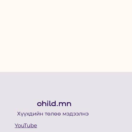
child.mn
Хүүхдийн төлөө мэдээлнэ
YouTube