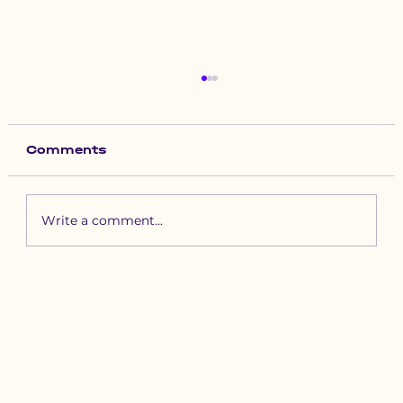
Comments
Write a comment...
Зүүн бүсийн хурд наадамд
бүртгүүлэх уяачдын
анхааралд