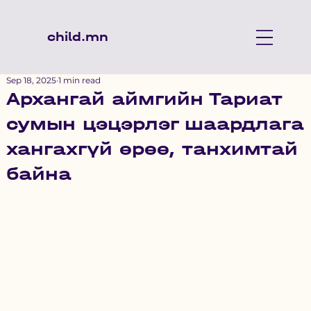
child.mn
Sep 18, 2025
1 min read
Архангай аймгийн Тариат
сумын цэцэрлэг шаардлага
хангахгүй өрөө, танхимтай
байна