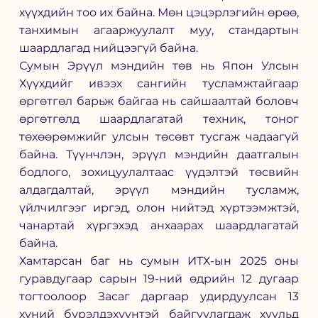
хүүхдийн тоо их байна. Мөн цэцэрлэгийн өрөө, 
танхимын агааржуулалт муу, стандартын 
шаардлагад нийцээгүй байна.
Сумын Эрүүл мэндийн төв нь Япон Улсын 
Хүүхдийг ивээх сангийн тусламжтайгаар 
өргөтгөл барьж байгаа нь сайшаалтай боловч 
өргөтгөлд шаардлагатай техник, тоног 
төхөөрөмжийг улсын төсөвт тусгаж чадаагүй 
байна. Түүнчлэн, эрүүл мэндийн даатгалын 
бодлого, зохицуулалтаас үүдэлтэй төсвийн 
алдагдалтай, эрүүл мэндийн тусламж, 
үйлчилгээг иргэд, олон нийтэд хүртээмжтэй, 
чанартай хүргэхэд анхаарах шаардлагатай 
байна.
Хамтарсан баг нь сумын ИТХ-ын 2025 оны 
гуравдугаар сарын 19-ний өдрийн 12 дугаар 
тогтоолоор Засаг даргаар удирдуулсан 13 
хүний бүрэлдэхүүнтэй байгуулагдаж хуульд 