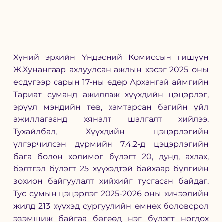
Хүний эрхийн Үндэсний Комиссын гишүүн 
Ж.Хунангаар ахлуулсан ажлын хэсэг 2025 оны 
есдүгээр сарын 17-ны өдөр Архангай аймгийн 
Тариат суманд ажиллаж хүүхдийн цэцэрлэг, 
эрүүл мэндийн төв, хамтарсан багийн үйл 
ажиллагаанд хяналт шалгалт хийлээ. 
Тухайлбал, Хүүхдийн цэцэрлэгийн 
үлгэрчилсэн дүрмийн 7.4.2-д цэцэрлэгийн 
бага болон холимог бүлэгт 20, дунд, ахлах, 
бэлтгэл бүлэгт 25 хүүхэдтэй байхаар бүлгийн 
зохион байгуулалт хийхийг тусгасан байдаг. 
Тус сумын цэцэрлэг 2025-2026 оны хичээлийн 
жилд 213 хүүхэд сургуулийн өмнөх боловсрол 
эзэмшиж байгаа бөгөөд нэг бүлэгт ногдох 