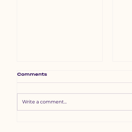
Comments
Write a comment...
Хотхоны бага
Зүү
сургуульд 2200
наа
гаруй хүүхдийг
уяа