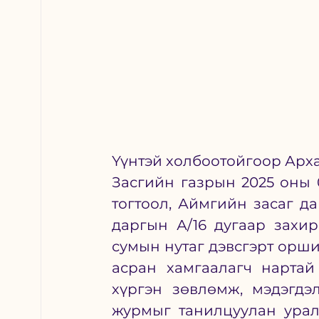
Үүнтэй холбоотойгоор Арх
Засгийн газрын 2025 оны 0
тогтоол, Аймгийн засаг да
даргын А/16 дугаар захи
сумын нутаг дэвсгэрт оршин
асран хамгаалагч нартай
хүргэн зөвлөмж, мэдэгдэл
журмыг танилцуулан урал