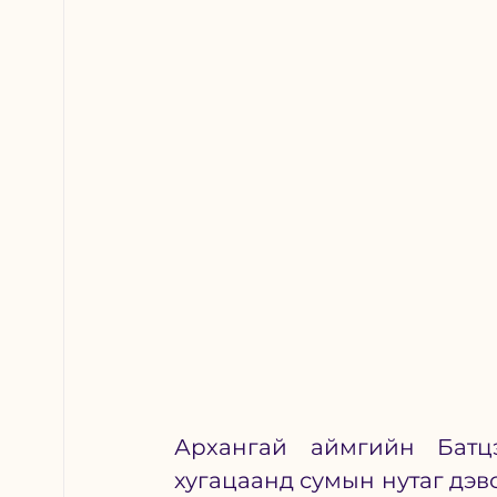
Архангай аймгийн Батцэ
хугацаанд сумын нутаг дэвс