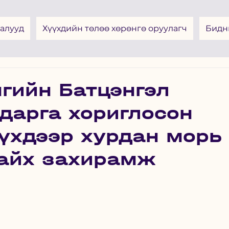
алууд
Хүүхдийн төлөө хөрөнгө оруулагч
Бидн
гийн Батцэнгэл
дарга хориглосон
үхдээр хурдан морь
байх захирамж