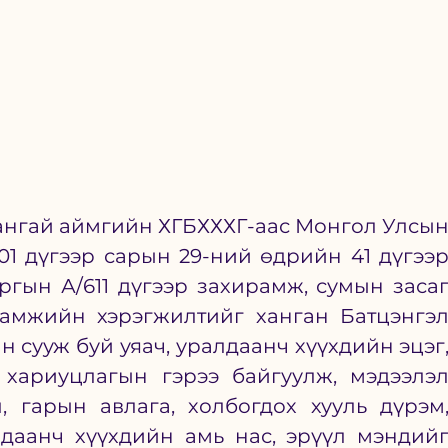
ангай аймгийн ХГБХХХГ-аас Монгол Улсын
1 дүгээр сарын 29-ний өдрийн 41 дүгээр
ргын А/611 дүгээр захирамж, сумын засаг
рамжийн хэрэгжилтийг ханган Батцэнгэл
 сууж буй уяач, уралдаанч хүүхдийн эцэг,
 хариуцлагын гэрээ байгуулж, мэдээлэл
, гарын авлага, холбогдох хууль дүрэм,
даанч хүүхдийн амь нас, эрүүл мэндийг