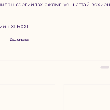
чилан сэргийлэх ажлыг үе шаттай зохион
ийн ХГБХХГ 
Дэд онцлох