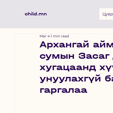
child.mn
Цувр
Mar 4
1 min read
Архангай айм
сумын Засаг 
хугацаанд хү
унуулахгүй 
гаргалаа