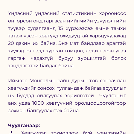
Үндэсний үндэсний статистикийн хорооноос 
өнгөрсөн онд гаргасан нийгмийн үзүүлэлтийн 
түүвэр судалгаанд 15 хүрэхээсээ өмнө тамхи 
татаж үзсэн хөвгүүд охидуудтай харьцууулахад 
20 дахин их байна. Энэ мэт байдлаар эрэгтэй 
хүүхэд сэтгэлд хурсан гомдол, хэлэх гэсэн үгээ 
гаргаж чадахгүй буруу зуршилтай болох 
хандлагатай байдаг байна.
Иймээс Монголын сайн дурын төв санаачлан 
хөвгүүдийг сонсох, тулгамдаж байгаа асуудлыг 
нь бусдад ойлгуулах зорилготой  Чуулганыг 
анх удаа 1000 хөвгүүний оролцооцоотойгоор 
зохион байгуулах гэж байна.
Чуулганаар:
📍 Хөвгүүдэд тохиолдож буй жендэрийн 