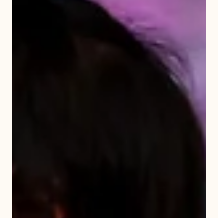
Суурин төлөөлөгчтэй уулзлаа