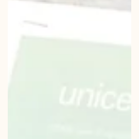
сайтын төлөөлөл сургагч
багшаар ороцлоо