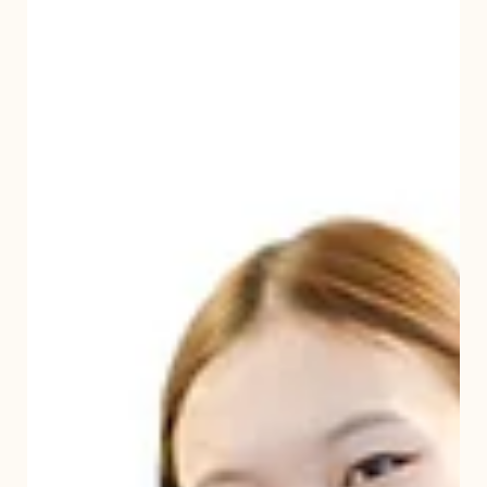
өөрчлөлтийг бууруулж чадна