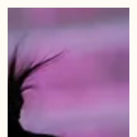
Nov 15, 2024
1 min read
Сэтгүүлч клуб
Child.mn сайтын дэргэдэх
өсвөрийн сэтгүүлчид НҮБ-ын
Хүүхдийн Сантай танилцаж,