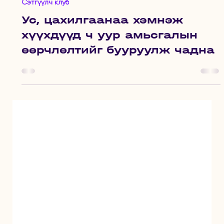
Nov 22, 2024
2 min read
Сэтгүүлч клуб
Ус, цахилгаанаа хэмнэж
хүүхдүүд ч уур амьсгалын