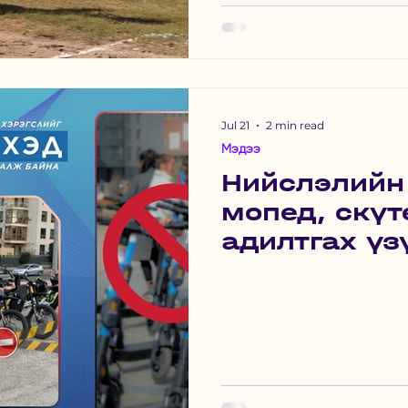
Jul 21
2 min read
Мэдээ
Нийслэлийн
мопед, скүт
адилтгах үз
тээврийн хэ
холбоотой 
гаргалаа