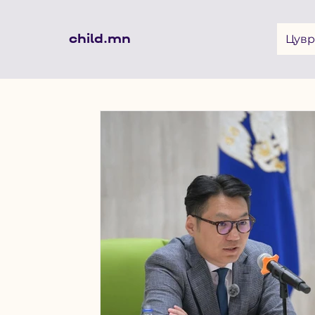
child.mn
Цувр