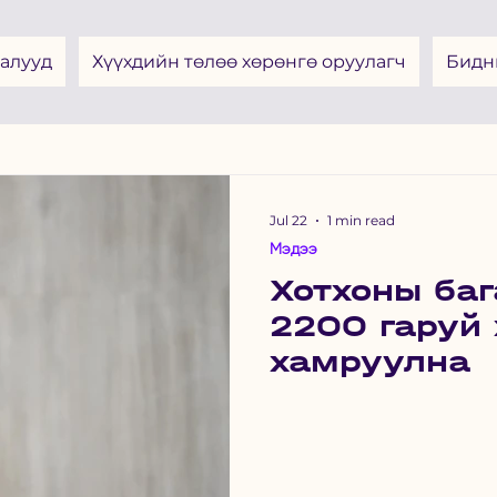
алууд
Хүүхдийн төлөө хөрөнгө оруулагч
Бидн
Jul 22
1 min read
Мэдээ
Хотхоны баг
2200 гаруй 
хамруулна