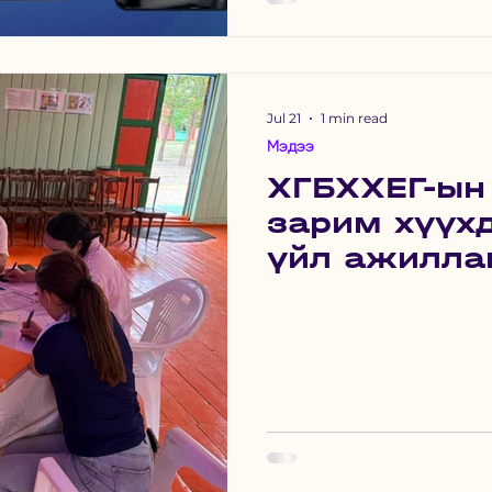
Jul 21
1 min read
Мэдээ
ХГБХХЕГ-ын
зарим хүүх
үйл ажилла