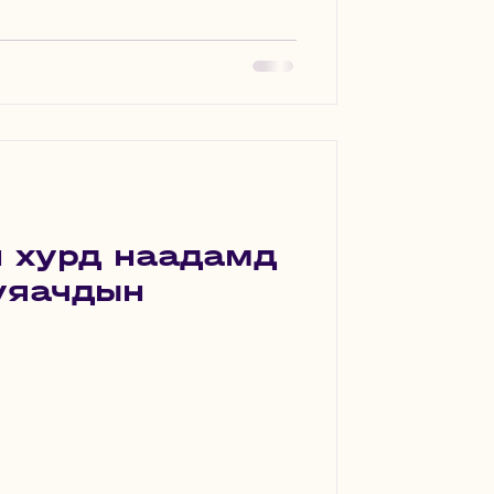
н хурд наадамд
 уяачдын