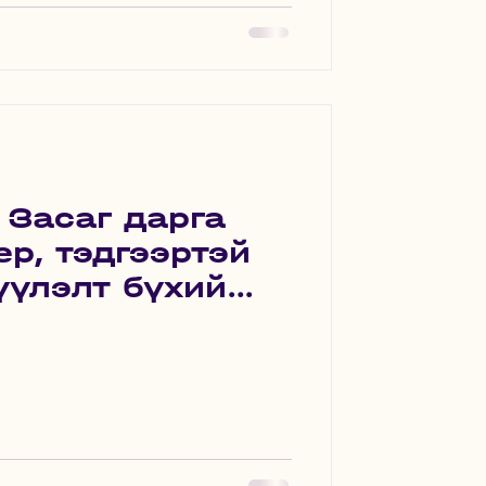
 Засаг дарга
ер, тэдгээртэй
үүлэлт бүхий
рэгсэлтэй
захирамж