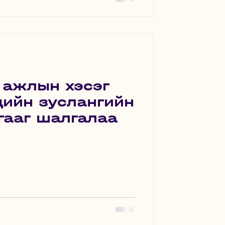
 ажлын хэсэг
дийн зуслангийн
гааг шалгалаа