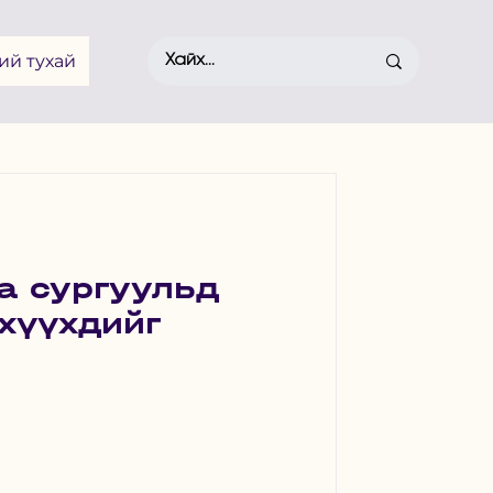
ий тухай
а сургуульд
хүүхдийг