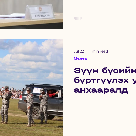
Jul 22
1 min read
Мэдээ
Зүүн бүсий
бүртгүүлэх
анхааралд